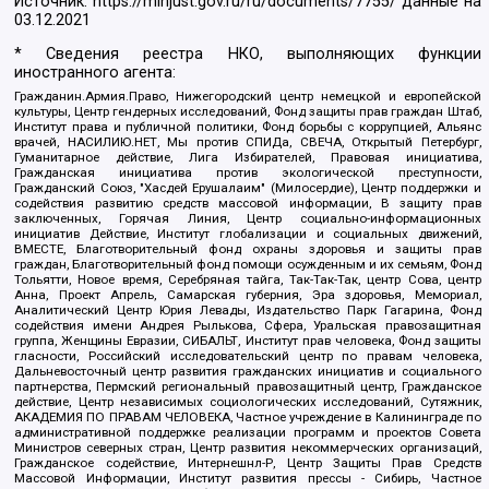
Источник:
https://minjust.gov.ru/ru/documents/7755/
данные на
03.12.2021
* Сведения реестра НКО, выполняющих функции
иностранного агента:
Гражданин.Армия.Право, Нижегородский центр немецкой и европейской
культуры, Центр гендерных исследований, Фонд защиты прав граждан Штаб,
Институт права и публичной политики, Фонд борьбы с коррупцией, Альянс
врачей, НАСИЛИЮ.НЕТ, Мы против СПИДа, СВЕЧА, Открытый Петербург,
Гуманитарное действие, Лига Избирателей, Правовая инициатива,
Гражданская инициатива против экологической преступности,
Гражданский Союз, "Хасдей Ерушалаим" (Милосердие), Центр поддержки и
содействия развитию средств массовой информации, В защиту прав
заключенных, Горячая Линия, Центр социально-информационных
инициатив Действие, Институт глобализации и социальных движений,
ВМЕСТЕ, Благотворительный фонд охраны здоровья и защиты прав
граждан, Благотворительный фонд помощи осужденным и их семьям, Фонд
Тольятти, Новое время, Серебряная тайга, Так-Так-Так, центр Сова, центр
Анна, Проект Апрель, Самарская губерния, Эра здоровья, Мемориал,
Аналитический Центр Юрия Левады, Издательство Парк Гагарина, Фонд
содействия имени Андрея Рылькова, Сфера, Уральская правозащитная
группа, Женщины Евразии, СИБАЛЬТ, Институт прав человека, Фонд защиты
гласности, Российский исследовательский центр по правам человека,
Дальневосточный центр развития гражданских инициатив и социального
партнерства, Пермский региональный правозащитный центр, Гражданское
действие, Центр независимых социологических исследований, Сутяжник,
АКАДЕМИЯ ПО ПРАВАМ ЧЕЛОВЕКА, Частное учреждение в Калининграде по
административной поддержке реализации программ и проектов Совета
Министров северных стран, Центр развития некоммерческих организаций,
Гражданское содействие, Интернешнл-Р, Центр Защиты Прав Средств
Массовой Информации, Институт развития прессы - Сибирь, Частное