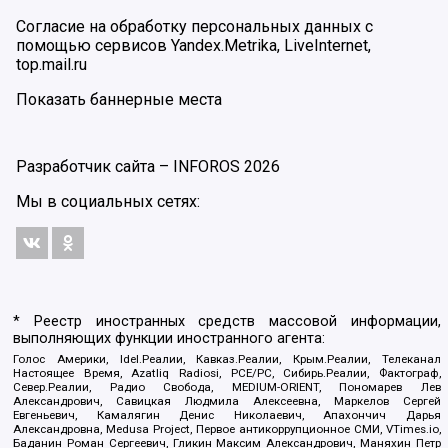
Согласие на обработку персональных данных с
помощью сервисов Yandex.Metrika, LiveInternet,
top.mail.ru
Показать баннерные места
Разработчик сайта –
INFOROS
2026
Мы в социальных сетях:
* Реестр иностранных средств массовой информации,
выполняющих функции иностранного агента:
Голос Америки, Idel.Реалии, Кавказ.Реалии, Крым.Реалии, Телеканал
Настоящее Время, Azatliq Radiosi, PCE/PC, Сибирь.Реалии, Фактограф,
Север.Реалии, Радио Свобода, MEDIUM-ORIENT, Пономарев Лев
Александрович, Савицкая Людмила Алексеевна, Маркелов Сергей
Евгеньевич, Камалягин Денис Николаевич, Апахончич Дарья
Александровна, Medusa Project, Первое антикоррупционное СМИ, VTimes.io,
Баданин Роман Сергеевич, Гликин Максим Александрович, Маняхин Петр