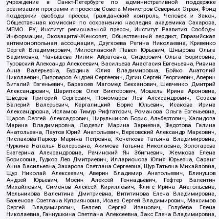
учреждение в Санкт-Петербурге по административной поддержке
реализации программ и проектов Совета Министров Северных Стран, Фонд
поддержки свободы прессы, Гражданский контроль, Человек и Закон,
Общественная комиссия по сохранению наследия академика Сахарова,
МЕМО. РУ, Институт региональной прессы, Институт Развития Свободы
Информации, Экозащита!-Женсовет, Общественный вердикт, Евразийская
антимонопольная ассоциация, Дзугкоева Регина Николаевна, Кривенко
Сергей Владимирович, Милославский Павел Юрьевич, Шнырова Ольга
Вадимовна, Чанышева Лилия Айратовна, Сидорович Ольга Борисовна,
Туровский Александр Алексеевич, Васильева Анастасия Евгеньевна, Ривина
Анна Валерьевна, Бурдина Юлия Владимировна, Бойко Анатолий
Николаевич, Пивоваров Андрей Сергеевич, Дугин Сергей Георгиевич, Аверин
Виталий Евгеньевич, Барахоев Магомед Бекханович, Шевченко Дмитрий
Александрович, Шарипков Олег Викторович, Мошель Ирина Ароновна,
Шведов Григорий Сергеевич, Пономарев Лев Александрович, Созаев
Валерий Валерьевич, Каргалицкий Борис Юльевич, Исакова Ирина
Александровна, Исламов Тимур Рифгатович, Романова Ольга Евгеньевна,
Щаров Сергей Алексадрович, Цирульников Борис Альбертович, Халидова
Марина Владимировна, Людевиг Марина Зариевна, Федотова Галина
Анатольевна, Паутов Юрий Анатольевич, Верховский Александр Маркович,
Пислакова-Паркер Марина Петровна, Кочеткова Татьяна Владимировна,
Чуркина Наталья Валерьевна, Акимова Татьяна Николаевна, Золотарева
Екатерина Александровна, Рачинский Ян Збигневич, Жемкова Елена
Борисовна, Гудков Лев Дмитриевич, Илларионова Юлия Юрьевна, Саранг
Анна Васильевна, Захарова Светлана Сергеевна, Щур Татьяна Михайловна,
Щур Николай Алексеевич, Аверин Владимир Анатольевич, Блинушов
Андрей Юрьевич, Мосин Алексей Геннадьевич, Гефтер Валентин
Михайлович, Симонов Алексей Кириллович, Флиге Ирина Анатольевна,
Мельникова Валентина Дмитриевна, Вититинова Елена Владимировна,
Баженова Светлана Куприяновна, Исаев Сергей Владимирович, Максимов
Сергей Владимирович, Беляев Сергей Иванович, Голубева Елена
Николаевна, Ганнушкина Светлана Алексеевна, Закс Елена Владимировна,