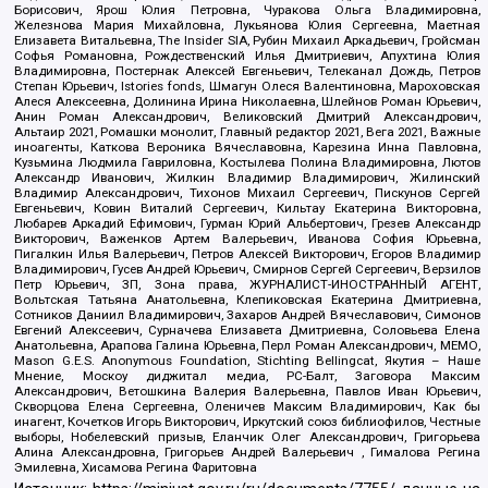
Борисович, Ярош Юлия Петровна, Чуракова Ольга Владимировна,
Железнова Мария Михайловна, Лукьянова Юлия Сергеевна, Маетная
Елизавета Витальевна, The Insider SIA, Рубин Михаил Аркадьевич, Гройсман
Софья Романовна, Рождественский Илья Дмитриевич, Апухтина Юлия
Владимировна, Постернак Алексей Евгеньевич, Телеканал Дождь, Петров
Степан Юрьевич, Istories fonds, Шмагун Олеся Валентиновна, Мароховская
Алеся Алексеевна, Долинина Ирина Николаевна, Шлейнов Роман Юрьевич,
Анин Роман Александрович, Великовский Дмитрий Александрович,
Альтаир 2021, Ромашки монолит, Главный редактор 2021, Вега 2021, Важные
иноагенты, Каткова Вероника Вячеславовна, Карезина Инна Павловна,
Кузьмина Людмила Гавриловна, Костылева Полина Владимировна, Лютов
Александр Иванович, Жилкин Владимир Владимирович, Жилинский
Владимир Александрович, Тихонов Михаил Сергеевич, Пискунов Сергей
Евгеньевич, Ковин Виталий Сергеевич, Кильтау Екатерина Викторовна,
Любарев Аркадий Ефимович, Гурман Юрий Альбертович, Грезев Александр
Викторович, Важенков Артем Валерьевич, Иванова София Юрьевна,
Пигалкин Илья Валерьевич, Петров Алексей Викторович, Егоров Владимир
Владимирович, Гусев Андрей Юрьевич, Смирнов Сергей Сергеевич, Верзилов
Петр Юрьевич, ЗП, Зона права, ЖУРНАЛИСТ-ИНОСТРАННЫЙ АГЕНТ,
Вольтская Татьяна Анатольевна, Клепиковская Екатерина Дмитриевна,
Сотников Даниил Владимирович, Захаров Андрей Вячеславович, Симонов
Евгений Алексеевич, Сурначева Елизавета Дмитриевна, Соловьева Елена
Анатольевна, Арапова Галина Юрьевна, Перл Роман Александрович, МЕМО,
Mason G.E.S. Anonymous Foundation, Stichting Bellingcat, Якутия – Наше
Мнение, Москоу диджитал медиа, РС-Балт, Заговора Максим
Александрович, Ветошкина Валерия Валерьевна, Павлов Иван Юрьевич,
Скворцова Елена Сергеевна, Оленичев Максим Владимирович, Как бы
инагент, Кочетков Игорь Викторович, Иркутский союз библиофилов, Честные
выборы, Нобелевский призыв, Еланчик Олег Александрович, Григорьева
Алина Александровна, Григорьев Андрей Валерьевич , Гималова Регина
Эмилевна, Хисамова Регина Фаритовна