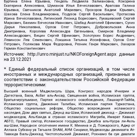
Буртина Елена Юрьевна, Гендель Людмила Залмановна, Кокорина
Екатерина Алексеевна, Шуманов Илья Вячеславович, Арапова Галина
Юрьевна, Свечников Анатолий Мариевич, Прохоров Вадим Юрьевич,
Шахова Елена Владимировна, Подузов Сергей Васильевич, Протасова
Ирина Вячеславовна, Литинский Леонид Борисович, Лукашевский Сергей
Маркович, Бахмин Вячеслав Иванович, Шабад Анатолий Ефимович, Сухих
Дарья Николаевна, Орлов Олег Петрович, Добровольская Анна
Дмитриевна, Королева Александра Евгеньевна, Смирнов Владимир
Александрович, Вицин Сергей Ефимович, Золотухин Борис Андреевич,
Левинсон Лев Семенович, Локшина Татьяна Иосифовна, Орлов Олег
Петрович, Полякова Мара Федоровна, Резник Генри Маркович, Захаров
Герман Константинович
Источник:
http://unro.minjust.ru/NKOForeignAgent.aspx
данные
на
23.12.2021
* Единый федеральный список организаций, в том числе
иностранных и международных организаций, признанных в
соответствии с законодательством Российской Федерации
террористическими:
Высший военный Маджлисуль Шура, Конгресс народов Ичкерии и
Дагестана, База, Асбат аль-Ансар, Священная война, Исламская группа,
Братья-мусульмане, Партия исламского освобождения, Лашкар-И-Тайба,
Исламская группа, Движение Талибан, Исламская партия Туркестана,
Общество социальных реформ, Общество возрождения исламского
наследия, Дом двух святых, Джунд аш-Шам, Исламский джихад – Джамаат
моджахедов, Аль-Каида в странах исламского Магриба, Имарат Кавказ,
АБТО, Правый сектор, Исламское государство, Джабха аль-Нусра ли-Ахль
аш-Шам, Народное ополчение имени К. Минина и Д. Пожарского, Аджр от
Аллаха Субхану уа Тагьаля SHAM, АУМ Синрике, Муджахеды джамаата Ат-
Тавхида Валь-Джихад, Чистопольский Джамаат, Рохнамо ба суи давлати