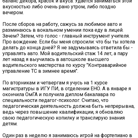
баланс декора, красок и вкуса. Удается заниматься этой
вкусностью либо очень рано утром, либо поздно
вечером.
После сборов на работу, сажусь за любимое авто и
разминаюсь в вокальном умении пока еду в лицей.
Зачем? Затем, что голос - главный инструмент учителя.
Про вождение. Если бы меня спросили: что бы ты хотела
делать до конца дней? Я не задумываясь ответила бы -
управлять авто. Мой водительский стаж 14 лет, а пару
лет назад я выучилась в автошколе высшего
водительского мастерства по курсу "Контраварийное
управление ТС в зимнее время".
По вторникам и четвергам я учусь на 1 курсе
магистратуры в ИГУ ПИ, в отделении ЕНО. А в январе я
окончила ОмГА и получила диплом бакалавра по
специальности педагог-психолог. Считаю, что
педагогическая деятельность должна быть непрерывна,
ведь через повышение квалификации, я обновляю
свою педагогическую копилку и транслирую знания
детям.
Один раз в неделю я занимаюсь игрой на фортепиано в