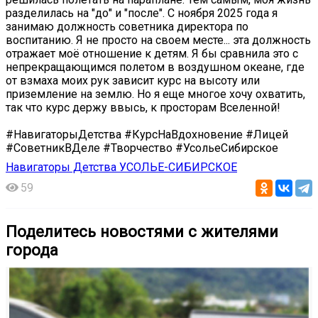
разделилась на "до" и "после". С ноября 2025 года я
занимаю должность советника директора по
воспитанию. Я не просто на своем месте... эта должность
отражает моё отношение к детям. Я бы сравнила это с
непрекращающимся полетом в воздушном океане, где
от взмаха моих рук зависит курс на высоту или
приземление на землю. Но я еще многое хочу охватить,
так что курс держу ввысь, к просторам Вселенной!
#НавигаторыДетства #КурсНаВдохновение #Лицей
#СоветникВДеле #Творчество #УсольеСибирское
Навигаторы Детства УСОЛЬЕ-СИБИРСКОЕ
59
Поделитесь новостями с жителями
города