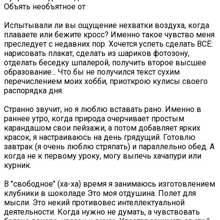
Объять необъятное от
Испытывали ли вы ощущение нехватки воздуха, когда
плаваете или бежите кросс? Именно такое чувство меня
преследует с недавних пор. Хочется успеть сделать ВСЁ:
нарисовать плакат, сделать из шариков фотозону,
отделать беседку шпалерой, получить второе высшее
образование... Что бы не получился текст сухим
перечислением моих хобби, приоткрою кулисы своего
распорядка дня.
Странно звучит, но я люблю вставать рано. Именно в
раннее утро, когда природа очерчивает простым
карандашом свои пейзажи, а потом добавляет ярких
красок, я настраиваюсь на день грядущий. Готовлю
завтрак (я очень люблю стряпать) и параллельно обед. А
когда не к первому уроку, могу выпечь хачапури или
курник.
В "свободное" (ха-ха) время я занимаюсь изготовлением
клубники в шоколаде Это моя отдушина. Полет для
мысли. Это некий противовес интеллектуальной
деятельности. Когда нужно не думать, а чувствовать