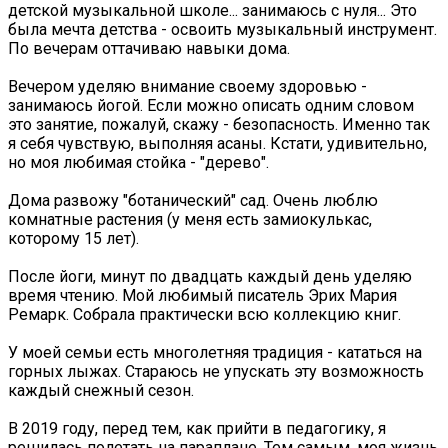
детской музыкальной школе... занимаюсь с нуля... Это
была мечта детства - освоить музыкальный инструмент.
По вечерам оттачиваю навыки дома.
Вечером уделяю внимание своему здоровью -
занимаюсь йогой. Если можно описать одним словом
это занятие, пожалуй, скажу - безопасность. Именно так
я себя чувствую, выполняя асаны. Кстати, удивительно,
но моя любимая стойка - "дерево".
Дома развожу "ботанический" сад. Очень люблю
комнатные растения (у меня есть замиокулькас,
которому 15 лет).
После йоги, минут по двадцать каждый день уделяю
время чтению. Мой любимый писатель Эрих Мария
Ремарк. Собрала практически всю коллекцию книг.
У моей семьи есть многолетняя традиция - кататься на
горных лыжах. Стараюсь не упускать эту возможность
каждый снежный сезон.
В 2019 году, перед тем, как прийти в педагогику, я
решилась полетать на параплане. Тем самым, моя жизнь