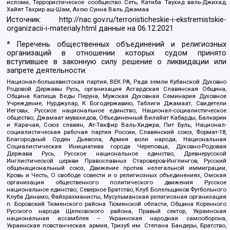
исломи, Террористическое сообщество Сеть, Катиба Таухид валь-Джихад,
Хайят Тахрир аш-Шам, Ахлю Сунна Валь Джамаа
Источник:
http://nac.gov.ru/terroristicheskie-i-ekstremistskie-
organizacii-i-materialy.html
данные на
06.12.2021
* Перечень общественных объединений и религиозных
организаций в отношении которых судом принято
вступившее в законную силу решение о ликвидации или
запрете деятельности:
Национал-большевистская партия, ВЕК РА, Рада земли Кубанской Духовно
Родовой Державы Русь, организация Асгардская Славянская Община,
Община Капища Веды Перуна, Мужская Духовная Семинария Духовное
Учреждение, Нурджулар, К Богодержавию, Таблиги Джамаат, Свидетели
Иеговы, Русское национальное единство, Национал-социалистическое
общество, Джамаат мувахидов, Объединенный Вилайат Кабарды, Балкарии
и Карачая, Союз славян, Ат-Такфир Валь-Хиджра, Пит Буль, Национал-
социалистическая рабочая партия России, Славянский союз, Формат-18,
Благородный Орден Дьявола, Армия воли народа, Национальная
Социалистическая Инициатива города Череповца, Духовно-Родовая
Держава Русь, Русское национальное единство, Древнерусской
Инглистической церкви Православных Староверов-Инглингов, Русский
общенациональный союз, Движение против нелегальной иммиграции,
Кровь и Честь, О свободе совести и о религиозных объединениях, Омская
организация общественного политического движения Русское
национальное единство, Северное Братство, Клуб Болельщиков Футбольного
Клуба Динамо, Файзрахманисты, Мусульманская религиозная организация
п. Боровский Тюменского района Тюменской области, Община Коренного
Русского народа Щелковского района, Правый сектор, Украинская
национальная ассамблея – Украинская народная самооборона,
Украинская повстанческая армия, Тризуб им. Степана Бандеры, Братство,