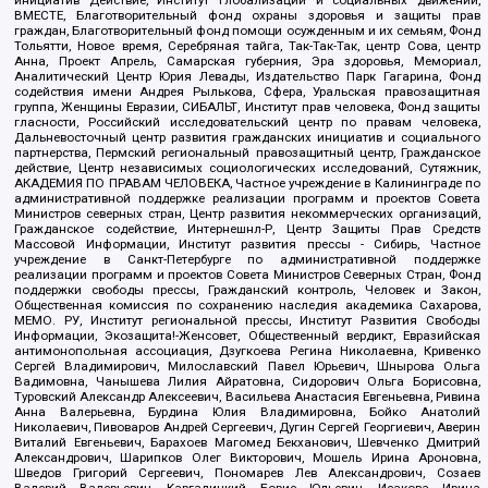
ВМЕСТЕ, Благотворительный фонд охраны здоровья и защиты прав
граждан, Благотворительный фонд помощи осужденным и их семьям, Фонд
Тольятти, Новое время, Серебряная тайга, Так-Так-Так, центр Сова, центр
Анна, Проект Апрель, Самарская губерния, Эра здоровья, Мемориал,
Аналитический Центр Юрия Левады, Издательство Парк Гагарина, Фонд
содействия имени Андрея Рылькова, Сфера, Уральская правозащитная
группа, Женщины Евразии, СИБАЛЬТ, Институт прав человека, Фонд защиты
гласности, Российский исследовательский центр по правам человека,
Дальневосточный центр развития гражданских инициатив и социального
партнерства, Пермский региональный правозащитный центр, Гражданское
действие, Центр независимых социологических исследований, Сутяжник,
АКАДЕМИЯ ПО ПРАВАМ ЧЕЛОВЕКА, Частное учреждение в Калининграде по
административной поддержке реализации программ и проектов Совета
Министров северных стран, Центр развития некоммерческих организаций,
Гражданское содействие, Интернешнл-Р, Центр Защиты Прав Средств
Массовой Информации, Институт развития прессы - Сибирь, Частное
учреждение в Санкт-Петербурге по административной поддержке
реализации программ и проектов Совета Министров Северных Стран, Фонд
поддержки свободы прессы, Гражданский контроль, Человек и Закон,
Общественная комиссия по сохранению наследия академика Сахарова,
МЕМО. РУ, Институт региональной прессы, Институт Развития Свободы
Информации, Экозащита!-Женсовет, Общественный вердикт, Евразийская
антимонопольная ассоциация, Дзугкоева Регина Николаевна, Кривенко
Сергей Владимирович, Милославский Павел Юрьевич, Шнырова Ольга
Вадимовна, Чанышева Лилия Айратовна, Сидорович Ольга Борисовна,
Туровский Александр Алексеевич, Васильева Анастасия Евгеньевна, Ривина
Анна Валерьевна, Бурдина Юлия Владимировна, Бойко Анатолий
Николаевич, Пивоваров Андрей Сергеевич, Дугин Сергей Георгиевич, Аверин
Виталий Евгеньевич, Барахоев Магомед Бекханович, Шевченко Дмитрий
Александрович, Шарипков Олег Викторович, Мошель Ирина Ароновна,
Шведов Григорий Сергеевич, Пономарев Лев Александрович, Созаев
Валерий Валерьевич, Каргалицкий Борис Юльевич, Исакова Ирина