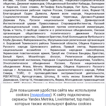
Иеговы, Русское национальное единство, Национал-социалистическое
общество, Джамаат мувахидов, Объединенный Вилайат Кабарды, Балкарии
и Карачая, Союз славян, Ат-Такфир Валь-Хиджра, Пит Буль, Национал-
социалистическая рабочая партия России, Славянский союз, Формат-18,
Благородный Орден Дьявола, Армия воли народа, Национальная
Социалистическая Инициатива города Череповца, Духовно-Родовая
Держава Русь, Русское национальное единство, Древнерусской
Инглистической церкви Православных Староверов-Инглингов, Русский
общенациональный союз, Движение против нелегальной иммиграции,
Кровь и Честь, О свободе совести и о религиозных объединениях, Омская
организация общественного политического движения Русское
национальное единство, Северное Братство, Клуб Болельщиков Футбольного
Клуба Динамо, Файзрахманисты, Мусульманская религиозная организация
п. Боровский Тюменского района Тюменской области, Община Коренного
Русского народа Щелковского района, Правый сектор, Украинская
национальная ассамблея – Украинская народная самооборона,
Украинская повстанческая армия, Тризуб им. Степана Бандеры, Братство,
Белый Крест, Misanthropic division, Религиозное объединение
последователей инглиизма, Народная Социальная Инициатива, TulaSkins,
Этнополитическое объединение Русские, Русское национальное
объединение Атака, Мечеть Мирмамеда, Община Коренного Русского
народа г. Астрахани, ВОЛЯ, Меджлис крымскотатарского народа, Рубеж
Севера, ТОЙС, О противодействии экстремистской деятельности,
РЕВТАТПОД, Артподготовка, Штольц, В честь иконы Божией Матери
Державная, Сектор 16, Независимость, Фирма, Молодежная правозащитная
группа МПГ, Курсом Правды и Единения, Каракольская инициативная
группа, Автоград Крю, Союз Славянских Сил Руси, Алля-Аят,
Благотворительный пансионат Ак Умут, Русская республика Русь,
Для повышения удобства сайта мы используем
Арестантское уголовное единство, Башкорт, Нация и свобода, W.H.С., Фалунь
cookies (
подробнее
). К сайту подключены
Дафа, Иртыш Ultras, Русский Патриотический клуб-Новокузнецк/РПК,
сервисы Yandex.Metrika, LiveInternet, top.mail.ru,
Сибирский державный союз, Фонд борьбы с коррупцией, Фонд защиты прав
граждан, Штабы Навального, Совет граждан СССР Прикубанского округа г.
которые также используют файлы cookies