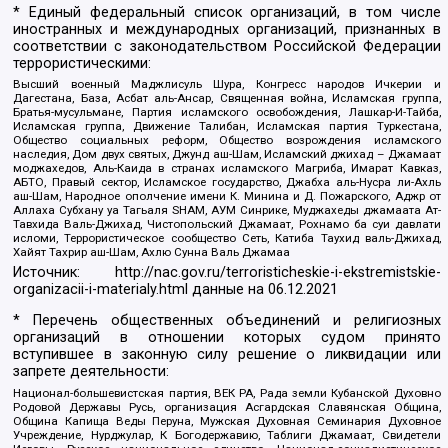
* Единый федеральный список организаций, в том числе
иностранных и международных организаций, признанных в
соответствии с законодательством Российской Федерации
террористическими:
Высший военный Маджлисуль Шура, Конгресс народов Ичкерии и
Дагестана, База, Асбат аль-Ансар, Священная война, Исламская группа,
Братья-мусульмане, Партия исламского освобождения, Лашкар-И-Тайба,
Исламская группа, Движение Талибан, Исламская партия Туркестана,
Общество социальных реформ, Общество возрождения исламского
наследия, Дом двух святых, Джунд аш-Шам, Исламский джихад – Джамаат
моджахедов, Аль-Каида в странах исламского Магриба, Имарат Кавказ,
АБТО, Правый сектор, Исламское государство, Джабха аль-Нусра ли-Ахль
аш-Шам, Народное ополчение имени К. Минина и Д. Пожарского, Аджр от
Аллаха Субхану уа Тагьаля SHAM, АУМ Синрике, Муджахеды джамаата Ат-
Тавхида Валь-Джихад, Чистопольский Джамаат, Рохнамо ба суи давлати
исломи, Террористическое сообщество Сеть, Катиба Таухид валь-Джихад,
Хайят Тахрир аш-Шам, Ахлю Сунна Валь Джамаа
Источник:
http://nac.gov.ru/terroristicheskie-i-ekstremistskie-
organizacii-i-materialy.html
данные на
06.12.2021
* Перечень общественных объединений и религиозных
организаций в отношении которых судом принято
вступившее в законную силу решение о ликвидации или
запрете деятельности:
Национал-большевистская партия, ВЕК РА, Рада земли Кубанской Духовно
Родовой Державы Русь, организация Асгардская Славянская Община,
Община Капища Веды Перуна, Мужская Духовная Семинария Духовное
Учреждение, Нурджулар, К Богодержавию, Таблиги Джамаат, Свидетели