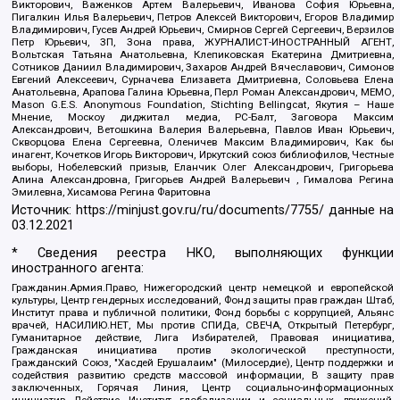
Викторович, Важенков Артем Валерьевич, Иванова София Юрьевна,
Пигалкин Илья Валерьевич, Петров Алексей Викторович, Егоров Владимир
Владимирович, Гусев Андрей Юрьевич, Смирнов Сергей Сергеевич, Верзилов
Петр Юрьевич, ЗП, Зона права, ЖУРНАЛИСТ-ИНОСТРАННЫЙ АГЕНТ,
Вольтская Татьяна Анатольевна, Клепиковская Екатерина Дмитриевна,
Сотников Даниил Владимирович, Захаров Андрей Вячеславович, Симонов
Евгений Алексеевич, Сурначева Елизавета Дмитриевна, Соловьева Елена
Анатольевна, Арапова Галина Юрьевна, Перл Роман Александрович, МЕМО,
Mason G.E.S. Anonymous Foundation, Stichting Bellingcat, Якутия – Наше
Мнение, Москоу диджитал медиа, РС-Балт, Заговора Максим
Александрович, Ветошкина Валерия Валерьевна, Павлов Иван Юрьевич,
Скворцова Елена Сергеевна, Оленичев Максим Владимирович, Как бы
инагент, Кочетков Игорь Викторович, Иркутский союз библиофилов, Честные
выборы, Нобелевский призыв, Еланчик Олег Александрович, Григорьева
Алина Александровна, Григорьев Андрей Валерьевич , Гималова Регина
Эмилевна, Хисамова Регина Фаритовна
Источник:
https://minjust.gov.ru/ru/documents/7755/
данные на
03.12.2021
* Сведения реестра НКО, выполняющих функции
иностранного агента:
Гражданин.Армия.Право, Нижегородский центр немецкой и европейской
культуры, Центр гендерных исследований, Фонд защиты прав граждан Штаб,
Институт права и публичной политики, Фонд борьбы с коррупцией, Альянс
врачей, НАСИЛИЮ.НЕТ, Мы против СПИДа, СВЕЧА, Открытый Петербург,
Гуманитарное действие, Лига Избирателей, Правовая инициатива,
Гражданская инициатива против экологической преступности,
Гражданский Союз, "Хасдей Ерушалаим" (Милосердие), Центр поддержки и
содействия развитию средств массовой информации, В защиту прав
заключенных, Горячая Линия, Центр социально-информационных
инициатив Действие, Институт глобализации и социальных движений,