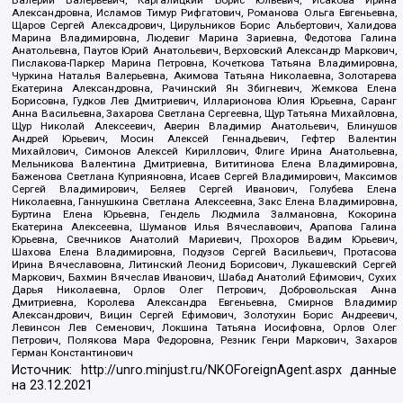
Александровна, Исламов Тимур Рифгатович, Романова Ольга Евгеньевна,
Щаров Сергей Алексадрович, Цирульников Борис Альбертович, Халидова
Марина Владимировна, Людевиг Марина Зариевна, Федотова Галина
Анатольевна, Паутов Юрий Анатольевич, Верховский Александр Маркович,
Пислакова-Паркер Марина Петровна, Кочеткова Татьяна Владимировна,
Чуркина Наталья Валерьевна, Акимова Татьяна Николаевна, Золотарева
Екатерина Александровна, Рачинский Ян Збигневич, Жемкова Елена
Борисовна, Гудков Лев Дмитриевич, Илларионова Юлия Юрьевна, Саранг
Анна Васильевна, Захарова Светлана Сергеевна, Щур Татьяна Михайловна,
Щур Николай Алексеевич, Аверин Владимир Анатольевич, Блинушов
Андрей Юрьевич, Мосин Алексей Геннадьевич, Гефтер Валентин
Михайлович, Симонов Алексей Кириллович, Флиге Ирина Анатольевна,
Мельникова Валентина Дмитриевна, Вититинова Елена Владимировна,
Баженова Светлана Куприяновна, Исаев Сергей Владимирович, Максимов
Сергей Владимирович, Беляев Сергей Иванович, Голубева Елена
Николаевна, Ганнушкина Светлана Алексеевна, Закс Елена Владимировна,
Буртина Елена Юрьевна, Гендель Людмила Залмановна, Кокорина
Екатерина Алексеевна, Шуманов Илья Вячеславович, Арапова Галина
Юрьевна, Свечников Анатолий Мариевич, Прохоров Вадим Юрьевич,
Шахова Елена Владимировна, Подузов Сергей Васильевич, Протасова
Ирина Вячеславовна, Литинский Леонид Борисович, Лукашевский Сергей
Маркович, Бахмин Вячеслав Иванович, Шабад Анатолий Ефимович, Сухих
Дарья Николаевна, Орлов Олег Петрович, Добровольская Анна
Дмитриевна, Королева Александра Евгеньевна, Смирнов Владимир
Александрович, Вицин Сергей Ефимович, Золотухин Борис Андреевич,
Левинсон Лев Семенович, Локшина Татьяна Иосифовна, Орлов Олег
Петрович, Полякова Мара Федоровна, Резник Генри Маркович, Захаров
Герман Константинович
Источник:
http://unro.minjust.ru/NKOForeignAgent.aspx
данные
на
23.12.2021