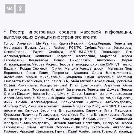
* Реестр иностранных средств массовой информации,
выполняющих функции иностранного агента:
Голос Америки, Idel.Реалии, Кавказ.Реалии, Крым.Реалии, Телеканал
Настоящее Время, Azatliq Radiosi, PCE/PC, Сибирь.Реалии, Фактограф,
Север.Реалии, Радио Свобода, MEDIUM-ORIENT, Пономарев Лев
Александрович, Савицкая Людмила Алексеевна, Маркелов Сергей
Евгеньевич, Камалягин Денис Николаевич, Апахончич Дарья
Александровна, Medusa Project, Первое антикоррупционное СМИ, VTimes.io,
Баданин Роман Сергеевич, Гликин Максим Александрович, Маняхин Петр
Борисович, Ярош Юлия Петровна, Чуракова Ольга Владимировна,
Железнова Мария Михайловна, Лукьянова Юлия Сергеевна, Маетная
Елизавета Витальевна, The Insider SIA, Рубин Михаил Аркадьевич, Гройсман
Софья Романовна, Рождественский Илья Дмитриевич, Апухтина Юлия
Владимировна, Постернак Алексей Евгеньевич, Телеканал Дождь, Петров
Степан Юрьевич, Istories fonds, Шмагун Олеся Валентиновна, Мароховская
Алеся Алексеевна, Долинина Ирина Николаевна, Шлейнов Роман Юрьевич,
Анин Роман Александрович, Великовский Дмитрий Александрович,
Альтаир 2021, Ромашки монолит, Главный редактор 2021, Вега 2021, Важные
иноагенты, Каткова Вероника Вячеславовна, Карезина Инна Павловна,
Кузьмина Людмила Гавриловна, Костылева Полина Владимировна, Лютов
Александр Иванович, Жилкин Владимир Владимирович, Жилинский
Владимир Александрович, Тихонов Михаил Сергеевич, Пискунов Сергей
Евгеньевич, Ковин Виталий Сергеевич, Кильтау Екатерина Викторовна,
Любарев Аркадий Ефимович, Гурман Юрий Альбертович, Грезев Александр