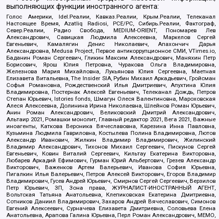
выполняющих функции иностранного агента:
Голос Америки, Idel.Реалии, Кавказ.Реалии, Крым.Реалии, Телеканал
Настоящее Время, Azatliq Radiosi, PCE/PC, Сибирь.Реалии, Фактограф,
Север.Реалии, Радио Свобода, MEDIUM-ORIENT, Пономарев Лев
Александрович, Савицкая Людмила Алексеевна, Маркелов Сергей
Евгеньевич, Камалягин Денис Николаевич, Апахончич Дарья
Александровна, Medusa Project, Первое антикоррупционное СМИ, VTimes.io,
Баданин Роман Сергеевич, Гликин Максим Александрович, Маняхин Петр
Борисович, Ярош Юлия Петровна, Чуракова Ольга Владимировна,
Железнова Мария Михайловна, Лукьянова Юлия Сергеевна, Маетная
Елизавета Витальевна, The Insider SIA, Рубин Михаил Аркадьевич, Гройсман
Софья Романовна, Рождественский Илья Дмитриевич, Апухтина Юлия
Владимировна, Постернак Алексей Евгеньевич, Телеканал Дождь, Петров
Степан Юрьевич, Istories fonds, Шмагун Олеся Валентиновна, Мароховская
Алеся Алексеевна, Долинина Ирина Николаевна, Шлейнов Роман Юрьевич,
Анин Роман Александрович, Великовский Дмитрий Александрович,
Альтаир 2021, Ромашки монолит, Главный редактор 2021, Вега 2021, Важные
иноагенты, Каткова Вероника Вячеславовна, Карезина Инна Павловна,
Кузьмина Людмила Гавриловна, Костылева Полина Владимировна, Лютов
Александр Иванович, Жилкин Владимир Владимирович, Жилинский
Владимир Александрович, Тихонов Михаил Сергеевич, Пискунов Сергей
Евгеньевич, Ковин Виталий Сергеевич, Кильтау Екатерина Викторовна,
Любарев Аркадий Ефимович, Гурман Юрий Альбертович, Грезев Александр
Викторович, Важенков Артем Валерьевич, Иванова София Юрьевна,
Пигалкин Илья Валерьевич, Петров Алексей Викторович, Егоров Владимир
Владимирович, Гусев Андрей Юрьевич, Смирнов Сергей Сергеевич, Верзилов
Петр Юрьевич, ЗП, Зона права, ЖУРНАЛИСТ-ИНОСТРАННЫЙ АГЕНТ,
Вольтская Татьяна Анатольевна, Клепиковская Екатерина Дмитриевна,
Сотников Даниил Владимирович, Захаров Андрей Вячеславович, Симонов
Евгений Алексеевич, Сурначева Елизавета Дмитриевна, Соловьева Елена
Анатольевна, Арапова Галина Юрьевна, Перл Роман Александрович, МЕМО,