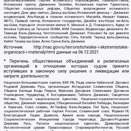
Братья-мусульмане, Партия исламского освобождения, Лашкар-И-Тайба,
Исламская группа, Движение Талибан, Исламская партия Туркестана,
Общество социальных реформ, Общество возрождения исламского
наследия, Дом двух святых, Джунд аш-Шам, Исламский джихад – Джамаат
моджахедов, Аль-Каида в странах исламского Магриба, Имарат Кавказ,
АБТО, Правый сектор, Исламское государство, Джабха аль-Нусра ли-Ахль
аш-Шам, Народное ополчение имени К. Минина и Д. Пожарского, Аджр от
Аллаха Субхану уа Тагьаля SHAM, АУМ Синрике, Муджахеды джамаата Ат-
Тавхида Валь-Джихад, Чистопольский Джамаат, Рохнамо ба суи давлати
исломи, Террористическое сообщество Сеть, Катиба Таухид валь-Джихад,
Хайят Тахрир аш-Шам, Ахлю Сунна Валь Джамаа
Источник:
http://nac.gov.ru/terroristicheskie-i-ekstremistskie-
organizacii-i-materialy.html
данные на
06.12.2021
* Перечень общественных объединений и религиозных
организаций в отношении которых судом принято
вступившее в законную силу решение о ликвидации или
запрете деятельности:
Национал-большевистская партия, ВЕК РА, Рада земли Кубанской Духовно
Родовой Державы Русь, организация Асгардская Славянская Община,
Община Капища Веды Перуна, Мужская Духовная Семинария Духовное
Учреждение, Нурджулар, К Богодержавию, Таблиги Джамаат, Свидетели
Иеговы, Русское национальное единство, Национал-социалистическое
общество, Джамаат мувахидов, Объединенный Вилайат Кабарды, Балкарии
и Карачая, Союз славян, Ат-Такфир Валь-Хиджра, Пит Буль, Национал-
социалистическая рабочая партия России, Славянский союз, Формат-18,
Благородный Орден Дьявола, Армия воли народа, Национальная
Социалистическая Инициатива города Череповца, Духовно-Родовая
Держава Русь, Русское национальное единство, Древнерусской
Инглистической церкви Православных Староверов-Инглингов, Русский