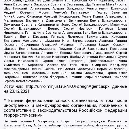
Борисовна, Гудков Лев Дмитриевич, Илларионова Юлия Юрьевна, Саранг
Анна Васильевна, Захарова Светлана Сергеевна, Щур Татьяна Михайловна,
Щур Николай Алексеевич, Аверин Владимир Анатольевич, Блинушов
Андрей Юрьевич, Мосин Алексей Геннадьевич, Гефтер Валентин
Михайлович, Симонов Алексей Кириллович, Флиге Ирина Анатольевна,
Мельникова Валентина Дмитриевна, Вититинова Елена Владимировна,
Баженова Светлана Куприяновна, Исаев Сергей Владимирович, Максимов
Сергей Владимирович, Беляев Сергей Иванович, Голубева Елена
Николаевна, Ганнушкина Светлана Алексеевна, Закс Елена Владимировна,
Буртина Елена Юрьевна, Гендель Людмила Залмановна, Кокорина
Екатерина Алексеевна, Шуманов Илья Вячеславович, Арапова Галина
Юрьевна, Свечников Анатолий Мариевич, Прохоров Вадим Юрьевич,
Шахова Елена Владимировна, Подузов Сергей Васильевич, Протасова
Ирина Вячеславовна, Литинский Леонид Борисович, Лукашевский Сергей
Маркович, Бахмин Вячеслав Иванович, Шабад Анатолий Ефимович, Сухих
Дарья Николаевна, Орлов Олег Петрович, Добровольская Анна
Дмитриевна, Королева Александра Евгеньевна, Смирнов Владимир
Александрович, Вицин Сергей Ефимович, Золотухин Борис Андреевич,
Левинсон Лев Семенович, Локшина Татьяна Иосифовна, Орлов Олег
Петрович, Полякова Мара Федоровна, Резник Генри Маркович, Захаров
Герман Константинович
Источник:
http://unro.minjust.ru/NKOForeignAgent.aspx
данные
на
23.12.2021
* Единый федеральный список организаций, в том числе
иностранных и международных организаций, признанных в
соответствии с законодательством Российской Федерации
террористическими:
Высший военный Маджлисуль Шура, Конгресс народов Ичкерии и
Дагестана, База, Асбат аль-Ансар, Священная война, Исламская группа,