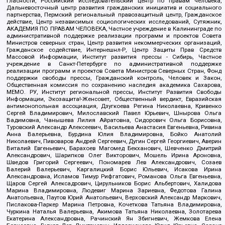
гласности, Российский исследовательский центр по правам человека,
Дальневосточный центр развития гражданских инициатив и социального
партнерства, Пермский региональный правозащитный центр, Гражданское
действие, Центр независимых социологических исследований, Сутяжник,
АКАДЕМИЯ ПО ПРАВАМ ЧЕЛОВЕКА, Частное учреждение в Калининграде по
административной поддержке реализации программ и проектов Совета
Министров северных стран, Центр развития некоммерческих организаций,
Гражданское содействие, Интернешнл-Р, Центр Защиты Прав Средств
Массовой Информации, Институт развития прессы - Сибирь, Частное
учреждение в Санкт-Петербурге по административной поддержке
реализации программ и проектов Совета Министров Северных Стран, Фонд
поддержки свободы прессы, Гражданский контроль, Человек и Закон,
Общественная комиссия по сохранению наследия академика Сахарова,
МЕМО. РУ, Институт региональной прессы, Институт Развития Свободы
Информации, Экозащита!-Женсовет, Общественный вердикт, Евразийская
антимонопольная ассоциация, Дзугкоева Регина Николаевна, Кривенко
Сергей Владимирович, Милославский Павел Юрьевич, Шнырова Ольга
Вадимовна, Чанышева Лилия Айратовна, Сидорович Ольга Борисовна,
Туровский Александр Алексеевич, Васильева Анастасия Евгеньевна, Ривина
Анна Валерьевна, Бурдина Юлия Владимировна, Бойко Анатолий
Николаевич, Пивоваров Андрей Сергеевич, Дугин Сергей Георгиевич, Аверин
Виталий Евгеньевич, Барахоев Магомед Бекханович, Шевченко Дмитрий
Александрович, Шарипков Олег Викторович, Мошель Ирина Ароновна,
Шведов Григорий Сергеевич, Пономарев Лев Александрович, Созаев
Валерий Валерьевич, Каргалицкий Борис Юльевич, Исакова Ирина
Александровна, Исламов Тимур Рифгатович, Романова Ольга Евгеньевна,
Щаров Сергей Алексадрович, Цирульников Борис Альбертович, Халидова
Марина Владимировна, Людевиг Марина Зариевна, Федотова Галина
Анатольевна, Паутов Юрий Анатольевич, Верховский Александр Маркович,
Пислакова-Паркер Марина Петровна, Кочеткова Татьяна Владимировна,
Чуркина Наталья Валерьевна, Акимова Татьяна Николаевна, Золотарева
Екатерина Александровна, Рачинский Ян Збигневич, Жемкова Елена