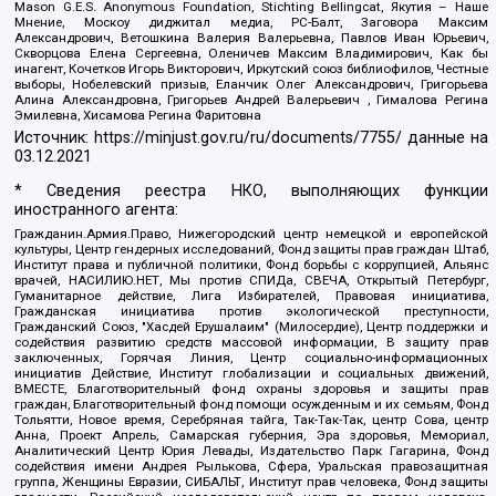
Mason G.E.S. Anonymous Foundation, Stichting Bellingcat, Якутия – Наше
Мнение, Москоу диджитал медиа, РС-Балт, Заговора Максим
Александрович, Ветошкина Валерия Валерьевна, Павлов Иван Юрьевич,
Скворцова Елена Сергеевна, Оленичев Максим Владимирович, Как бы
инагент, Кочетков Игорь Викторович, Иркутский союз библиофилов, Честные
выборы, Нобелевский призыв, Еланчик Олег Александрович, Григорьева
Алина Александровна, Григорьев Андрей Валерьевич , Гималова Регина
Эмилевна, Хисамова Регина Фаритовна
Источник:
https://minjust.gov.ru/ru/documents/7755/
данные на
03.12.2021
* Сведения реестра НКО, выполняющих функции
иностранного агента:
Гражданин.Армия.Право, Нижегородский центр немецкой и европейской
культуры, Центр гендерных исследований, Фонд защиты прав граждан Штаб,
Институт права и публичной политики, Фонд борьбы с коррупцией, Альянс
врачей, НАСИЛИЮ.НЕТ, Мы против СПИДа, СВЕЧА, Открытый Петербург,
Гуманитарное действие, Лига Избирателей, Правовая инициатива,
Гражданская инициатива против экологической преступности,
Гражданский Союз, "Хасдей Ерушалаим" (Милосердие), Центр поддержки и
содействия развитию средств массовой информации, В защиту прав
заключенных, Горячая Линия, Центр социально-информационных
инициатив Действие, Институт глобализации и социальных движений,
ВМЕСТЕ, Благотворительный фонд охраны здоровья и защиты прав
граждан, Благотворительный фонд помощи осужденным и их семьям, Фонд
Тольятти, Новое время, Серебряная тайга, Так-Так-Так, центр Сова, центр
Анна, Проект Апрель, Самарская губерния, Эра здоровья, Мемориал,
Аналитический Центр Юрия Левады, Издательство Парк Гагарина, Фонд
содействия имени Андрея Рылькова, Сфера, Уральская правозащитная
группа, Женщины Евразии, СИБАЛЬТ, Институт прав человека, Фонд защиты