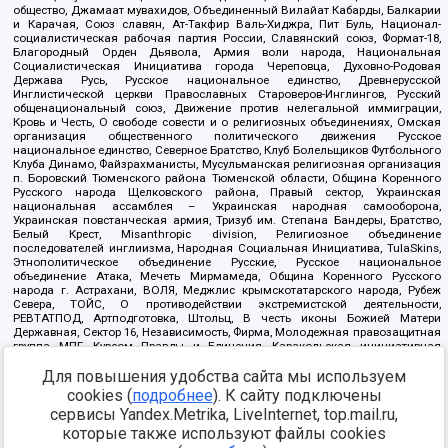
общество, Джамаат мувахидов, Объединенный Вилайат Кабарды, Балкарии
и Карачая, Союз славян, Ат-Такфир Валь-Хиджра, Пит Буль, Национал-
социалистическая рабочая партия России, Славянский союз, Формат-18,
Благородный Орден Дьявола, Армия воли народа, Национальная
Социалистическая Инициатива города Череповца, Духовно-Родовая
Держава Русь, Русское национальное единство, Древнерусской
Инглистической церкви Православных Староверов-Инглингов, Русский
общенациональный союз, Движение против нелегальной иммиграции,
Кровь и Честь, О свободе совести и о религиозных объединениях, Омская
организация общественного политического движения Русское
национальное единство, Северное Братство, Клуб Болельщиков Футбольного
Клуба Динамо, Файзрахманисты, Мусульманская религиозная организация
п. Боровский Тюменского района Тюменской области, Община Коренного
Русского народа Щелковского района, Правый сектор, Украинская
национальная ассамблея – Украинская народная самооборона,
Украинская повстанческая армия, Тризуб им. Степана Бандеры, Братство,
Белый Крест, Misanthropic division, Религиозное объединение
последователей инглиизма, Народная Социальная Инициатива, TulaSkins,
Этнополитическое объединение Русские, Русское национальное
объединение Атака, Мечеть Мирмамеда, Община Коренного Русского
народа г. Астрахани, ВОЛЯ, Меджлис крымскотатарского народа, Рубеж
Севера, ТОЙС, О противодействии экстремистской деятельности,
РЕВТАТПОД, Артподготовка, Штольц, В честь иконы Божией Матери
Державная, Сектор 16, Независимость, Фирма, Молодежная правозащитная
группа МПГ, Курсом Правды и Единения, Каракольская инициативная
группа, Автоград Крю, Союз Славянских Сил Руси, Алля-Аят,
Благотворительный пансионат Ак Умут, Русская республика Русь,
Для повышения удобства сайта мы используем
Арестантское уголовное единство, Башкорт, Нация и свобода, W.H.С., Фалунь
cookies (
подробнее
). К сайту подключены
Дафа, Иртыш Ultras, Русский Патриотический клуб-Новокузнецк/РПК,
сервисы Yandex.Metrika, LiveInternet, top.mail.ru,
Сибирский державный союз, Фонд борьбы с коррупцией, Фонд защиты прав
граждан, Штабы Навального, Совет граждан СССР Прикубанского округа г.
которые также используют файлы cookies
Краснодара