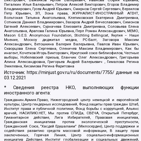
Викторович, Важенков Артем Валерьевич, Иванова София Юрьевна,
Пигалкин Илья Валерьевич, Петров Алексей Викторович, Егоров Владимир
Владимирович, Гусев Андрей Юрьевич, Смирнов Сергей Сергеевич, Верзилов
Петр Юрьевич, ЗП, Зона права, ЖУРНАЛИСТ-ИНОСТРАННЫЙ АГЕНТ,
Вольтская Татьяна Анатольевна, Клепиковская Екатерина Дмитриевна,
Сотников Даниил Владимирович, Захаров Андрей Вячеславович, Симонов
Евгений Алексеевич, Сурначева Елизавета Дмитриевна, Соловьева Елена
Анатольевна, Арапова Галина Юрьевна, Перл Роман Александрович, МЕМО,
Mason G.E.S. Anonymous Foundation, Stichting Bellingcat, Якутия – Наше
Мнение, Москоу диджитал медиа, РС-Балт, Заговора Максим
Александрович, Ветошкина Валерия Валерьевна, Павлов Иван Юрьевич,
Скворцова Елена Сергеевна, Оленичев Максим Владимирович, Как бы
инагент, Кочетков Игорь Викторович, Иркутский союз библиофилов, Честные
выборы, Нобелевский призыв, Еланчик Олег Александрович, Григорьева
Алина Александровна, Григорьев Андрей Валерьевич , Гималова Регина
Эмилевна, Хисамова Регина Фаритовна
Источник:
https://minjust.gov.ru/ru/documents/7755/
данные на
03.12.2021
* Сведения реестра НКО, выполняющих функции
иностранного агента:
Гражданин.Армия.Право, Нижегородский центр немецкой и европейской
культуры, Центр гендерных исследований, Фонд защиты прав граждан Штаб,
Институт права и публичной политики, Фонд борьбы с коррупцией, Альянс
врачей, НАСИЛИЮ.НЕТ, Мы против СПИДа, СВЕЧА, Открытый Петербург,
Гуманитарное действие, Лига Избирателей, Правовая инициатива,
Гражданская инициатива против экологической преступности,
Гражданский Союз, "Хасдей Ерушалаим" (Милосердие), Центр поддержки и
содействия развитию средств массовой информации, В защиту прав
заключенных, Горячая Линия, Центр социально-информационных
инициатив Действие, Институт глобализации и социальных движений,