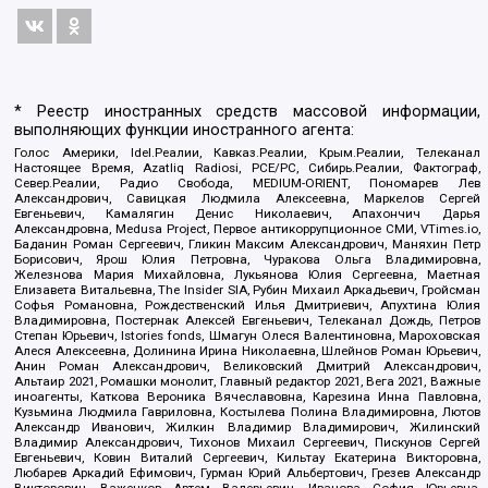
* Реестр иностранных средств массовой информации,
выполняющих функции иностранного агента:
Голос Америки, Idel.Реалии, Кавказ.Реалии, Крым.Реалии, Телеканал
Настоящее Время, Azatliq Radiosi, PCE/PC, Сибирь.Реалии, Фактограф,
Север.Реалии, Радио Свобода, MEDIUM-ORIENT, Пономарев Лев
Александрович, Савицкая Людмила Алексеевна, Маркелов Сергей
Евгеньевич, Камалягин Денис Николаевич, Апахончич Дарья
Александровна, Medusa Project, Первое антикоррупционное СМИ, VTimes.io,
Баданин Роман Сергеевич, Гликин Максим Александрович, Маняхин Петр
Борисович, Ярош Юлия Петровна, Чуракова Ольга Владимировна,
Железнова Мария Михайловна, Лукьянова Юлия Сергеевна, Маетная
Елизавета Витальевна, The Insider SIA, Рубин Михаил Аркадьевич, Гройсман
Софья Романовна, Рождественский Илья Дмитриевич, Апухтина Юлия
Владимировна, Постернак Алексей Евгеньевич, Телеканал Дождь, Петров
Степан Юрьевич, Istories fonds, Шмагун Олеся Валентиновна, Мароховская
Алеся Алексеевна, Долинина Ирина Николаевна, Шлейнов Роман Юрьевич,
Анин Роман Александрович, Великовский Дмитрий Александрович,
Альтаир 2021, Ромашки монолит, Главный редактор 2021, Вега 2021, Важные
иноагенты, Каткова Вероника Вячеславовна, Карезина Инна Павловна,
Кузьмина Людмила Гавриловна, Костылева Полина Владимировна, Лютов
Александр Иванович, Жилкин Владимир Владимирович, Жилинский
Владимир Александрович, Тихонов Михаил Сергеевич, Пискунов Сергей
Евгеньевич, Ковин Виталий Сергеевич, Кильтау Екатерина Викторовна,
Любарев Аркадий Ефимович, Гурман Юрий Альбертович, Грезев Александр