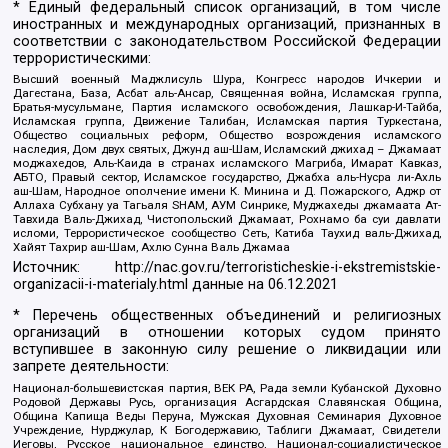
* Единый федеральный список организаций, в том числе
иностранных и международных организаций, признанных в
соответствии с законодательством Российской Федерации
террористическими:
Высший военный Маджлисуль Шура, Конгресс народов Ичкерии и
Дагестана, База, Асбат аль-Ансар, Священная война, Исламская группа,
Братья-мусульмане, Партия исламского освобождения, Лашкар-И-Тайба,
Исламская группа, Движение Талибан, Исламская партия Туркестана,
Общество социальных реформ, Общество возрождения исламского
наследия, Дом двух святых, Джунд аш-Шам, Исламский джихад – Джамаат
моджахедов, Аль-Каида в странах исламского Магриба, Имарат Кавказ,
АБТО, Правый сектор, Исламское государство, Джабха аль-Нусра ли-Ахль
аш-Шам, Народное ополчение имени К. Минина и Д. Пожарского, Аджр от
Аллаха Субхану уа Тагьаля SHAM, АУМ Синрике, Муджахеды джамаата Ат-
Тавхида Валь-Джихад, Чистопольский Джамаат, Рохнамо ба суи давлати
исломи, Террористическое сообщество Сеть, Катиба Таухид валь-Джихад,
Хайят Тахрир аш-Шам, Ахлю Сунна Валь Джамаа
Источник:
http://nac.gov.ru/terroristicheskie-i-ekstremistskie-
organizacii-i-materialy.html
данные на
06.12.2021
* Перечень общественных объединений и религиозных
организаций в отношении которых судом принято
вступившее в законную силу решение о ликвидации или
запрете деятельности:
Национал-большевистская партия, ВЕК РА, Рада земли Кубанской Духовно
Родовой Державы Русь, организация Асгардская Славянская Община,
Община Капища Веды Перуна, Мужская Духовная Семинария Духовное
Учреждение, Нурджулар, К Богодержавию, Таблиги Джамаат, Свидетели
Иеговы, Русское национальное единство, Национал-социалистическое