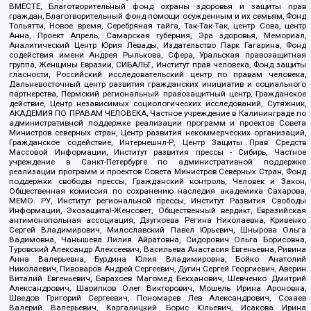
ВМЕСТЕ, Благотворительный фонд охраны здоровья и защиты прав
граждан, Благотворительный фонд помощи осужденным и их семьям, Фонд
Тольятти, Новое время, Серебряная тайга, Так-Так-Так, центр Сова, центр
Анна, Проект Апрель, Самарская губерния, Эра здоровья, Мемориал,
Аналитический Центр Юрия Левады, Издательство Парк Гагарина, Фонд
содействия имени Андрея Рылькова, Сфера, Уральская правозащитная
группа, Женщины Евразии, СИБАЛЬТ, Институт прав человека, Фонд защиты
гласности, Российский исследовательский центр по правам человека,
Дальневосточный центр развития гражданских инициатив и социального
партнерства, Пермский региональный правозащитный центр, Гражданское
действие, Центр независимых социологических исследований, Сутяжник,
АКАДЕМИЯ ПО ПРАВАМ ЧЕЛОВЕКА, Частное учреждение в Калининграде по
административной поддержке реализации программ и проектов Совета
Министров северных стран, Центр развития некоммерческих организаций,
Гражданское содействие, Интернешнл-Р, Центр Защиты Прав Средств
Массовой Информации, Институт развития прессы - Сибирь, Частное
учреждение в Санкт-Петербурге по административной поддержке
реализации программ и проектов Совета Министров Северных Стран, Фонд
поддержки свободы прессы, Гражданский контроль, Человек и Закон,
Общественная комиссия по сохранению наследия академика Сахарова,
МЕМО. РУ, Институт региональной прессы, Институт Развития Свободы
Информации, Экозащита!-Женсовет, Общественный вердикт, Евразийская
антимонопольная ассоциация, Дзугкоева Регина Николаевна, Кривенко
Сергей Владимирович, Милославский Павел Юрьевич, Шнырова Ольга
Вадимовна, Чанышева Лилия Айратовна, Сидорович Ольга Борисовна,
Туровский Александр Алексеевич, Васильева Анастасия Евгеньевна, Ривина
Анна Валерьевна, Бурдина Юлия Владимировна, Бойко Анатолий
Николаевич, Пивоваров Андрей Сергеевич, Дугин Сергей Георгиевич, Аверин
Виталий Евгеньевич, Барахоев Магомед Бекханович, Шевченко Дмитрий
Александрович, Шарипков Олег Викторович, Мошель Ирина Ароновна,
Шведов Григорий Сергеевич, Пономарев Лев Александрович, Созаев
Валерий Валерьевич, Каргалицкий Борис Юльевич, Исакова Ирина