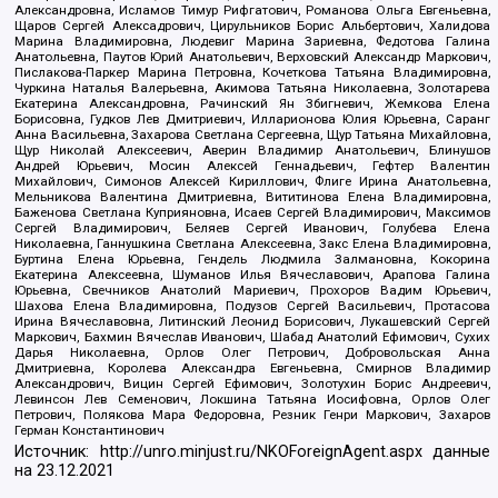
Александровна, Исламов Тимур Рифгатович, Романова Ольга Евгеньевна,
Щаров Сергей Алексадрович, Цирульников Борис Альбертович, Халидова
Марина Владимировна, Людевиг Марина Зариевна, Федотова Галина
Анатольевна, Паутов Юрий Анатольевич, Верховский Александр Маркович,
Пислакова-Паркер Марина Петровна, Кочеткова Татьяна Владимировна,
Чуркина Наталья Валерьевна, Акимова Татьяна Николаевна, Золотарева
Екатерина Александровна, Рачинский Ян Збигневич, Жемкова Елена
Борисовна, Гудков Лев Дмитриевич, Илларионова Юлия Юрьевна, Саранг
Анна Васильевна, Захарова Светлана Сергеевна, Щур Татьяна Михайловна,
Щур Николай Алексеевич, Аверин Владимир Анатольевич, Блинушов
Андрей Юрьевич, Мосин Алексей Геннадьевич, Гефтер Валентин
Михайлович, Симонов Алексей Кириллович, Флиге Ирина Анатольевна,
Мельникова Валентина Дмитриевна, Вититинова Елена Владимировна,
Баженова Светлана Куприяновна, Исаев Сергей Владимирович, Максимов
Сергей Владимирович, Беляев Сергей Иванович, Голубева Елена
Николаевна, Ганнушкина Светлана Алексеевна, Закс Елена Владимировна,
Буртина Елена Юрьевна, Гендель Людмила Залмановна, Кокорина
Екатерина Алексеевна, Шуманов Илья Вячеславович, Арапова Галина
Юрьевна, Свечников Анатолий Мариевич, Прохоров Вадим Юрьевич,
Шахова Елена Владимировна, Подузов Сергей Васильевич, Протасова
Ирина Вячеславовна, Литинский Леонид Борисович, Лукашевский Сергей
Маркович, Бахмин Вячеслав Иванович, Шабад Анатолий Ефимович, Сухих
Дарья Николаевна, Орлов Олег Петрович, Добровольская Анна
Дмитриевна, Королева Александра Евгеньевна, Смирнов Владимир
Александрович, Вицин Сергей Ефимович, Золотухин Борис Андреевич,
Левинсон Лев Семенович, Локшина Татьяна Иосифовна, Орлов Олег
Петрович, Полякова Мара Федоровна, Резник Генри Маркович, Захаров
Герман Константинович
Источник:
http://unro.minjust.ru/NKOForeignAgent.aspx
данные
на
23.12.2021