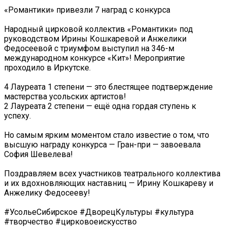
«Романтики» привезли 7 наград с конкурса ️
Народный цирковой коллектив «Романтики» под
руководством Ирины Кошкаревой и Анжелики
Федосеевой с триумфом выступил на 346-м
международном конкурсе «Кит»! Мероприятие
проходило в Иркутске.
4 Лауреата 1 степени — это блестящее подтверждение
мастерства усольских артистов!
2 Лауреата 2 степени — ещё одна гордая ступень к
успеху.
Но самым ярким моментом стало известие о том, что
высшую награду конкурса — Гран-при — завоевала
София Шевелева!
Поздравляем всех участников театрального коллектива
и их вдохновляющих наставниц — Ирину Кошкареву и
Анжелику Федосееву!
#УсольеСибирское #ДворецКультуры #культура
#творчество #цирковоеискусство