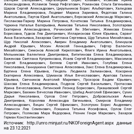
Александровна, Исламов Тимур Рифгатович, Романова Ольга Евгеньевна,
Щаров Сергей Алексадрович, Цирульников Борис Альбертович, Халидова
Марина Владимировна, Людевиг Марина Зариевна, Федотова Галина
Анатольевна, Паутов Юрий Анатольевич, Верховский Александр Маркович,
Пислакова-Паркер Марина Петровна, Кочеткова Татьяна Владимировна,
Чуркина Наталья Валерьевна, Акимова Татьяна Николаевна, Золотарева
Екатерина Александровна, Рачинский Ян Збигневич, Жемкова Елена
Борисовна, Гудков Лев Дмитриевич, Илларионова Юлия Юрьевна, Саранг
Анна Васильевна, Захарова Светлана Сергеевна, Щур Татьяна Михайловна,
Щур Николай Алексеевич, Аверин Владимир Анатольевич, Блинушов
Андрей Юрьевич, Мосин Алексей Геннадьевич, Гефтер Валентин
Михайлович, Симонов Алексей Кириллович, Флиге Ирина Анатольевна,
Мельникова Валентина Дмитриевна, Вититинова Елена Владимировна,
Баженова Светлана Куприяновна, Исаев Сергей Владимирович, Максимов
Сергей Владимирович, Беляев Сергей Иванович, Голубева Елена
Николаевна, Ганнушкина Светлана Алексеевна, Закс Елена Владимировна,
Буртина Елена Юрьевна, Гендель Людмила Залмановна, Кокорина
Екатерина Алексеевна, Шуманов Илья Вячеславович, Арапова Галина
Юрьевна, Свечников Анатолий Мариевич, Прохоров Вадим Юрьевич,
Шахова Елена Владимировна, Подузов Сергей Васильевич, Протасова
Ирина Вячеславовна, Литинский Леонид Борисович, Лукашевский Сергей
Маркович, Бахмин Вячеслав Иванович, Шабад Анатолий Ефимович, Сухих
Дарья Николаевна, Орлов Олег Петрович, Добровольская Анна
Дмитриевна, Королева Александра Евгеньевна, Смирнов Владимир
Александрович, Вицин Сергей Ефимович, Золотухин Борис Андреевич,
Левинсон Лев Семенович, Локшина Татьяна Иосифовна, Орлов Олег
Петрович, Полякова Мара Федоровна, Резник Генри Маркович, Захаров
Герман Константинович
Источник:
http://unro.minjust.ru/NKOForeignAgent.aspx
данные
на
23.12.2021