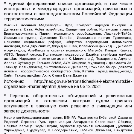
* Единый федеральный список организаций, в том числе
иностранных и международных организаций, признанных в
соответствии с законодательством Российской Федерации
террористическими:
Высший военный Маджлисуль Шура, Конгресс народов Ичкерии и
Дагестана, База, Асбат аль-Ансар, Священная война, Исламская группа,
Братья-мусульмане, Партия исламского освобождения, Лашкар-И-Тайба,
Исламская группа, Движение Талибан, Исламская партия Туркестана,
Общество социальных реформ, Общество возрождения исламского
наследия, Дом двух святых, Джунд аш-Шам, Исламский джихад – Джамаат
моджахедов, Аль-Каида в странах исламского Магриба, Имарат Кавказ,
АБТО, Правый сектор, Исламское государство, Джабха аль-Нусра ли-Ахль
аш-Шам, Народное ополчение имени К. Минина и Д. Пожарского, Аджр от
Аллаха Субхану уа Тагьаля SHAM, АУМ Синрике, Муджахеды джамаата Ат-
Тавхида Валь-Джихад, Чистопольский Джамаат, Рохнамо ба суи давлати
исломи, Террористическое сообщество Сеть, Катиба Таухид валь-Джихад,
Хайят Тахрир аш-Шам, Ахлю Сунна Валь Джамаа
Источник:
http://nac.gov.ru/terroristicheskie-i-ekstremistskie-
organizacii-i-materialy.html
данные на
06.12.2021
* Перечень общественных объединений и религиозных
организаций в отношении которых судом принято
вступившее в законную силу решение о ликвидации или
запрете деятельности:
Национал-большевистская партия, ВЕК РА, Рада земли Кубанской Духовно
Родовой Державы Русь, организация Асгардская Славянская Община,
Община Капища Веды Перуна, Мужская Духовная Семинария Духовное
Учреждение, Нурджулар, К Богодержавию, Таблиги Джамаат, Свидетели