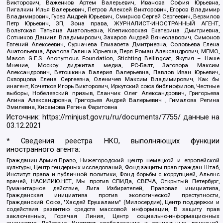
Викторович, Важенков Артем Валерьевич, Иванова София Юрьевна,
Пигалкин Илья Валерьевич, Петров Алексей Викторович, Егоров Владимир
Владимирович, Гусев Андрей Юрьевич, Смирнов Сергей Сергеевич, Верзилов
Петр Юрьевич, ЗП, Зона права, ЖУРНАЛИСТ-ИНОСТРАННЫЙ АГЕНТ,
Вольтская Татьяна Анатольевна, Клепиковская Екатерина Дмитриевна,
Сотников Даниил Владимирович, Захаров Андрей Вячеславович, Симонов
Евгений Алексеевич, Сурначева Елизавета Дмитриевна, Соловьева Елена
Анатольевна, Арапова Галина Юрьевна, Перл Роман Александрович, МЕМО,
Mason G.E.S. Anonymous Foundation, Stichting Bellingcat, Якутия – Наше
Мнение, Москоу диджитал медиа, РС-Балт, Заговора Максим
Александрович, Ветошкина Валерия Валерьевна, Павлов Иван Юрьевич,
Скворцова Елена Сергеевна, Оленичев Максим Владимирович, Как бы
инагент, Кочетков Игорь Викторович, Иркутский союз библиофилов, Честные
выборы, Нобелевский призыв, Еланчик Олег Александрович, Григорьева
Алина Александровна, Григорьев Андрей Валерьевич , Гималова Регина
Эмилевна, Хисамова Регина Фаритовна
Источник:
https://minjust.gov.ru/ru/documents/7755/
данные на
03.12.2021
* Сведения реестра НКО, выполняющих функции
иностранного агента:
Гражданин.Армия.Право, Нижегородский центр немецкой и европейской
культуры, Центр гендерных исследований, Фонд защиты прав граждан Штаб,
Институт права и публичной политики, Фонд борьбы с коррупцией, Альянс
врачей, НАСИЛИЮ.НЕТ, Мы против СПИДа, СВЕЧА, Открытый Петербург,
Гуманитарное действие, Лига Избирателей, Правовая инициатива,
Гражданская инициатива против экологической преступности,
Гражданский Союз, "Хасдей Ерушалаим" (Милосердие), Центр поддержки и
содействия развитию средств массовой информации, В защиту прав
заключенных, Горячая Линия, Центр социально-информационных
инициатив Действие, Институт глобализации и социальных движений,