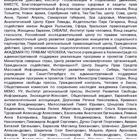
ВМЕСТЕ, Благотворительный фонд охраны здоровья и защиты прав
граждан, Благотворительный фонд помощи осужденным и их семьям, Фонд
Тольятти, Новое время, Серебряная тайга, Так-Так-Так, центр Сова, центр
Анна, Проект Апрель, Самарская губерния, Эра здоровья, Мемориал,
Аналитический Центр Юрия Левады, Издательство Парк Гагарина, Фонд
содействия имени Андрея Рылькова, Сфера, Уральская правозащитная
группа, Женщины Евразии, СИБАЛЬТ, Институт прав человека, Фонд защиты
гласности, Российский исследовательский центр по правам человека,
Дальневосточный центр развития гражданских инициатив и социального
партнерства, Пермский региональный правозащитный центр, Гражданское
действие, Центр независимых социологических исследований, Сутяжник,
АКАДЕМИЯ ПО ПРАВАМ ЧЕЛОВЕКА, Частное учреждение в Калининграде по
административной поддержке реализации программ и проектов Совета
Министров северных стран, Центр развития некоммерческих организаций,
Гражданское содействие, Интернешнл-Р, Центр Защиты Прав Средств
Массовой Информации, Институт развития прессы - Сибирь, Частное
учреждение в Санкт-Петербурге по административной поддержке
реализации программ и проектов Совета Министров Северных Стран, Фонд
поддержки свободы прессы, Гражданский контроль, Человек и Закон,
Общественная комиссия по сохранению наследия академика Сахарова,
МЕМО. РУ, Институт региональной прессы, Институт Развития Свободы
Информации, Экозащита!-Женсовет, Общественный вердикт, Евразийская
антимонопольная ассоциация, Дзугкоева Регина Николаевна, Кривенко
Сергей Владимирович, Милославский Павел Юрьевич, Шнырова Ольга
Вадимовна, Чанышева Лилия Айратовна, Сидорович Ольга Борисовна,
Туровский Александр Алексеевич, Васильева Анастасия Евгеньевна, Ривина
Анна Валерьевна, Бурдина Юлия Владимировна, Бойко Анатолий
Николаевич, Пивоваров Андрей Сергеевич, Дугин Сергей Георгиевич, Аверин
Виталий Евгеньевич, Барахоев Магомед Бекханович, Шевченко Дмитрий
Александрович, Шарипков Олег Викторович, Мошель Ирина Ароновна,
Шведов Григорий Сергеевич, Пономарев Лев Александрович, Созаев
Валерий Валерьевич, Каргалицкий Борис Юльевич, Исакова Ирина