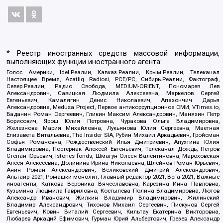
* Реестр иностранных средств массовой информации,
выполняющих функции иностранного агента:
Голос Америки, Idel.Реалии, Кавказ.Реалии, Крым.Реалии, Телеканал
Настоящее Время, Azatliq Radiosi, PCE/PC, Сибирь.Реалии, Фактограф,
Север.Реалии, Радио Свобода, MEDIUM-ORIENT, Пономарев Лев
Александрович, Савицкая Людмила Алексеевна, Маркелов Сергей
Евгеньевич, Камалягин Денис Николаевич, Апахончич Дарья
Александровна, Medusa Project, Первое антикоррупционное СМИ, VTimes.io,
Баданин Роман Сергеевич, Гликин Максим Александрович, Маняхин Петр
Борисович, Ярош Юлия Петровна, Чуракова Ольга Владимировна,
Железнова Мария Михайловна, Лукьянова Юлия Сергеевна, Маетная
Елизавета Витальевна, The Insider SIA, Рубин Михаил Аркадьевич, Гройсман
Софья Романовна, Рождественский Илья Дмитриевич, Апухтина Юлия
Владимировна, Постернак Алексей Евгеньевич, Телеканал Дождь, Петров
Степан Юрьевич, Istories fonds, Шмагун Олеся Валентиновна, Мароховская
Алеся Алексеевна, Долинина Ирина Николаевна, Шлейнов Роман Юрьевич,
Анин Роман Александрович, Великовский Дмитрий Александрович,
Альтаир 2021, Ромашки монолит, Главный редактор 2021, Вега 2021, Важные
иноагенты, Каткова Вероника Вячеславовна, Карезина Инна Павловна,
Кузьмина Людмила Гавриловна, Костылева Полина Владимировна, Лютов
Александр Иванович, Жилкин Владимир Владимирович, Жилинский
Владимир Александрович, Тихонов Михаил Сергеевич, Пискунов Сергей
Евгеньевич, Ковин Виталий Сергеевич, Кильтау Екатерина Викторовна,
Любарев Аркадий Ефимович, Гурман Юрий Альбертович, Грезев Александр