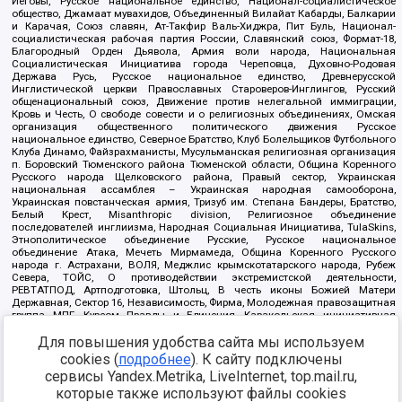
Иеговы, Русское национальное единство, Национал-социалистическое
общество, Джамаат мувахидов, Объединенный Вилайат Кабарды, Балкарии
и Карачая, Союз славян, Ат-Такфир Валь-Хиджра, Пит Буль, Национал-
социалистическая рабочая партия России, Славянский союз, Формат-18,
Благородный Орден Дьявола, Армия воли народа, Национальная
Социалистическая Инициатива города Череповца, Духовно-Родовая
Держава Русь, Русское национальное единство, Древнерусской
Инглистической церкви Православных Староверов-Инглингов, Русский
общенациональный союз, Движение против нелегальной иммиграции,
Кровь и Честь, О свободе совести и о религиозных объединениях, Омская
организация общественного политического движения Русское
национальное единство, Северное Братство, Клуб Болельщиков Футбольного
Клуба Динамо, Файзрахманисты, Мусульманская религиозная организация
п. Боровский Тюменского района Тюменской области, Община Коренного
Русского народа Щелковского района, Правый сектор, Украинская
национальная ассамблея – Украинская народная самооборона,
Украинская повстанческая армия, Тризуб им. Степана Бандеры, Братство,
Белый Крест, Misanthropic division, Религиозное объединение
последователей инглиизма, Народная Социальная Инициатива, TulaSkins,
Этнополитическое объединение Русские, Русское национальное
объединение Атака, Мечеть Мирмамеда, Община Коренного Русского
народа г. Астрахани, ВОЛЯ, Меджлис крымскотатарского народа, Рубеж
Севера, ТОЙС, О противодействии экстремистской деятельности,
РЕВТАТПОД, Артподготовка, Штольц, В честь иконы Божией Матери
Державная, Сектор 16, Независимость, Фирма, Молодежная правозащитная
группа МПГ, Курсом Правды и Единения, Каракольская инициативная
группа, Автоград Крю, Союз Славянских Сил Руси, Алля-Аят,
Благотворительный пансионат Ак Умут, Русская республика Русь,
Для повышения удобства сайта мы используем
Арестантское уголовное единство, Башкорт, Нация и свобода, W.H.С., Фалунь
cookies (
подробнее
). К сайту подключены
Дафа, Иртыш Ultras, Русский Патриотический клуб-Новокузнецк/РПК,
сервисы Yandex.Metrika, LiveInternet, top.mail.ru,
Сибирский державный союз, Фонд борьбы с коррупцией, Фонд защиты прав
граждан, Штабы Навального, Совет граждан СССР Прикубанского округа г.
которые также используют файлы cookies