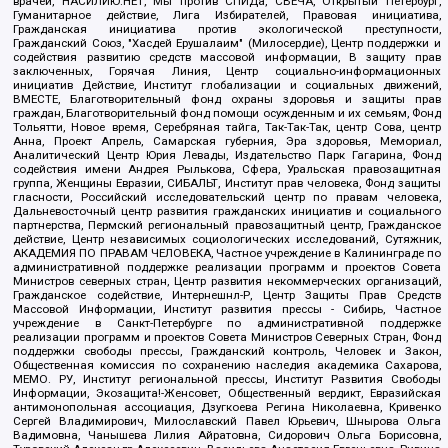
врачей, НАСИЛИЮ.НЕТ, Мы против СПИДа, СВЕЧА, Открытый Петербург,
Гуманитарное действие, Лига Избирателей, Правовая инициатива,
Гражданская инициатива против экологической преступности,
Гражданский Союз, "Хасдей Ерушалаим" (Милосердие), Центр поддержки и
содействия развитию средств массовой информации, В защиту прав
заключенных, Горячая Линия, Центр социально-информационных
инициатив Действие, Институт глобализации и социальных движений,
ВМЕСТЕ, Благотворительный фонд охраны здоровья и защиты прав
граждан, Благотворительный фонд помощи осужденным и их семьям, Фонд
Тольятти, Новое время, Серебряная тайга, Так-Так-Так, центр Сова, центр
Анна, Проект Апрель, Самарская губерния, Эра здоровья, Мемориал,
Аналитический Центр Юрия Левады, Издательство Парк Гагарина, Фонд
содействия имени Андрея Рылькова, Сфера, Уральская правозащитная
группа, Женщины Евразии, СИБАЛЬТ, Институт прав человека, Фонд защиты
гласности, Российский исследовательский центр по правам человека,
Дальневосточный центр развития гражданских инициатив и социального
партнерства, Пермский региональный правозащитный центр, Гражданское
действие, Центр независимых социологических исследований, Сутяжник,
АКАДЕМИЯ ПО ПРАВАМ ЧЕЛОВЕКА, Частное учреждение в Калининграде по
административной поддержке реализации программ и проектов Совета
Министров северных стран, Центр развития некоммерческих организаций,
Гражданское содействие, Интернешнл-Р, Центр Защиты Прав Средств
Массовой Информации, Институт развития прессы - Сибирь, Частное
учреждение в Санкт-Петербурге по административной поддержке
реализации программ и проектов Совета Министров Северных Стран, Фонд
поддержки свободы прессы, Гражданский контроль, Человек и Закон,
Общественная комиссия по сохранению наследия академика Сахарова,
МЕМО. РУ, Институт региональной прессы, Институт Развития Свободы
Информации, Экозащита!-Женсовет, Общественный вердикт, Евразийская
антимонопольная ассоциация, Дзугкоева Регина Николаевна, Кривенко
Сергей Владимирович, Милославский Павел Юрьевич, Шнырова Ольга
Вадимовна, Чанышева Лилия Айратовна, Сидорович Ольга Борисовна,