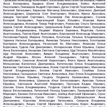
Туровский Александр Алексеевич, Васильева Анастасия Евгеньевна, Ривина
Анна Валерьевна, Бурдина Юлия Владимировна, Бойко Анатолий
Николаевич, Пивоваров Андрей Сергеевич, Дугин Сергей Георгиевич, Аверин
Виталий Евгеньевич, Барахоев Магомед Бекханович, Шевченко Дмитрий
Александрович, Шарипков Олег Викторович, Мошель Ирина Ароновна,
Шведов Григорий Сергеевич, Пономарев Лев Александрович, Созаев
Валерий Валерьевич, Каргалицкий Борис Юльевич, Исакова Ирина
Александровна, Исламов Тимур Рифгатович, Романова Ольга Евгеньевна,
Щаров Сергей Алексадрович, Цирульников Борис Альбертович, Халидова
Марина Владимировна, Людевиг Марина Зариевна, Федотова Галина
Анатольевна, Паутов Юрий Анатольевич, Верховский Александр Маркович,
Пислакова-Паркер Марина Петровна, Кочеткова Татьяна Владимировна,
Чуркина Наталья Валерьевна, Акимова Татьяна Николаевна, Золотарева
Екатерина Александровна, Рачинский Ян Збигневич, Жемкова Елена
Борисовна, Гудков Лев Дмитриевич, Илларионова Юлия Юрьевна, Саранг
Анна Васильевна, Захарова Светлана Сергеевна, Щур Татьяна Михайловна,
Щур Николай Алексеевич, Аверин Владимир Анатольевич, Блинушов
Андрей Юрьевич, Мосин Алексей Геннадьевич, Гефтер Валентин
Михайлович, Симонов Алексей Кириллович, Флиге Ирина Анатольевна,
Мельникова Валентина Дмитриевна, Вититинова Елена Владимировна,
Баженова Светлана Куприяновна, Исаев Сергей Владимирович, Максимов
Сергей Владимирович, Беляев Сергей Иванович, Голубева Елена
Николаевна, Ганнушкина Светлана Алексеевна, Закс Елена Владимировна,
Буртина Елена Юрьевна, Гендель Людмила Залмановна, Кокорина
Екатерина Алексеевна, Шуманов Илья Вячеславович, Арапова Галина
Юрьевна, Свечников Анатолий Мариевич, Прохоров Вадим Юрьевич,
Шахова Елена Владимировна, Подузов Сергей Васильевич, Протасова
Ирина Вячеславовна, Литинский Леонид Борисович, Лукашевский Сергей
Маркович, Бахмин Вячеслав Иванович, Шабад Анатолий Ефимович, Сухих
Дарья Николаевна, Орлов Олег Петрович, Добровольская Анна
Дмитриевна, Королева Александра Евгеньевна, Смирнов Владимир
Александрович, Вицин Сергей Ефимович, Золотухин Борис Андреевич,