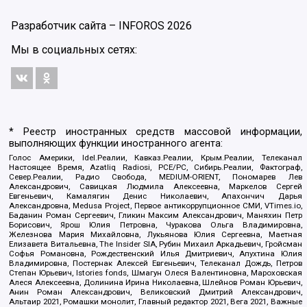
Разработчик сайта –
INFOROS
2026
Мы в социальных сетях:
* Реестр иностранных средств массовой информации,
выполняющих функции иностранного агента:
Голос Америки, Idel.Реалии, Кавказ.Реалии, Крым.Реалии, Телеканал
Настоящее Время, Azatliq Radiosi, PCE/PC, Сибирь.Реалии, Фактограф,
Север.Реалии, Радио Свобода, MEDIUM-ORIENT, Пономарев Лев
Александрович, Савицкая Людмила Алексеевна, Маркелов Сергей
Евгеньевич, Камалягин Денис Николаевич, Апахончич Дарья
Александровна, Medusa Project, Первое антикоррупционное СМИ, VTimes.io,
Баданин Роман Сергеевич, Гликин Максим Александрович, Маняхин Петр
Борисович, Ярош Юлия Петровна, Чуракова Ольга Владимировна,
Железнова Мария Михайловна, Лукьянова Юлия Сергеевна, Маетная
Елизавета Витальевна, The Insider SIA, Рубин Михаил Аркадьевич, Гройсман
Софья Романовна, Рождественский Илья Дмитриевич, Апухтина Юлия
Владимировна, Постернак Алексей Евгеньевич, Телеканал Дождь, Петров
Степан Юрьевич, Istories fonds, Шмагун Олеся Валентиновна, Мароховская
Алеся Алексеевна, Долинина Ирина Николаевна, Шлейнов Роман Юрьевич,
Анин Роман Александрович, Великовский Дмитрий Александрович,
Альтаир 2021, Ромашки монолит, Главный редактор 2021, Вега 2021, Важные