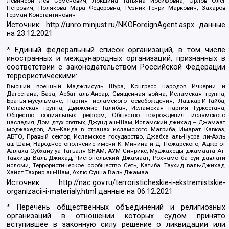
Левинсон Лев Семенович, Локшина Татьяна Иосифовна, Орлов Олег
Петрович, Полякова Мара Федоровна, Резник Генри Маркович, Захаров
Герман Константинович
Источник:
http://unro.minjust.ru/NKOForeignAgent.aspx
данные
на
23.12.2021
* Единый федеральный список организаций, в том числе
иностранных и международных организаций, признанных в
соответствии с законодательством Российской Федерации
террористическими:
Высший военный Маджлисуль Шура, Конгресс народов Ичкерии и
Дагестана, База, Асбат аль-Ансар, Священная война, Исламская группа,
Братья-мусульмане, Партия исламского освобождения, Лашкар-И-Тайба,
Исламская группа, Движение Талибан, Исламская партия Туркестана,
Общество социальных реформ, Общество возрождения исламского
наследия, Дом двух святых, Джунд аш-Шам, Исламский джихад – Джамаат
моджахедов, Аль-Каида в странах исламского Магриба, Имарат Кавказ,
АБТО, Правый сектор, Исламское государство, Джабха аль-Нусра ли-Ахль
аш-Шам, Народное ополчение имени К. Минина и Д. Пожарского, Аджр от
Аллаха Субхану уа Тагьаля SHAM, АУМ Синрике, Муджахеды джамаата Ат-
Тавхида Валь-Джихад, Чистопольский Джамаат, Рохнамо ба суи давлати
исломи, Террористическое сообщество Сеть, Катиба Таухид валь-Джихад,
Хайят Тахрир аш-Шам, Ахлю Сунна Валь Джамаа
Источник:
http://nac.gov.ru/terroristicheskie-i-ekstremistskie-
organizacii-i-materialy.html
данные на
06.12.2021
* Перечень общественных объединений и религиозных
организаций в отношении которых судом принято
вступившее в законную силу решение о ликвидации или