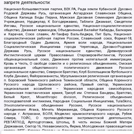
запрете деятельности:
Национал-большевистская партия, ВЕК РА, Рада земли Кубанской Духовно
Родовой Державы Русь, организация Асгардская Славянская Община,
Община Капища Веды Перуна, Мужская Духовная Семинария Духовное
Учреждение, Нурджулар, К Богодержавию, Таблиги Джамаат, Свидетели
Иеговы, Русское национальное единство, Национал-социалистическое
общество, Джамаат мувахидов, Объединенный Вилайат Кабарды, Балкарии
и Карачая, Союз славян, Ат-Такфир Валь-Хиджра, Пит Буль, Национал-
социалистическая рабочая партия России, Славянский союз, Формат-18,
Благородный Орден Дьявола, Армия воли народа, Национальная
Социалистическая Инициатива города Череповца, Духовно-Родовая
Держава Русь, Русское национальное единство, Древнерусской
Инглистической церкви Православных Староверов-Инглингов, Русский
общенациональный союз, Движение против нелегальной иммиграции,
Кровь и Честь, О свободе совести и о религиозных объединениях, Омская
организация общественного политического движения Русское
национальное единство, Северное Братство, Клуб Болельщиков Футбольного
Клуба Динамо, Файзрахманисты, Мусульманская религиозная организация
п. Боровский Тюменского района Тюменской области, Община Коренного
Русского народа Щелковского района, Правый сектор, Украинская
национальная ассамблея – Украинская народная самооборона,
Украинская повстанческая армия, Тризуб им. Степана Бандеры, Братство,
Белый Крест, Misanthropic division, Религиозное объединение
последователей инглиизма, Народная Социальная Инициатива, TulaSkins,
Этнополитическое объединение Русские, Русское национальное
объединение Атака, Мечеть Мирмамеда, Община Коренного Русского
народа г. Астрахани, ВОЛЯ, Меджлис крымскотатарского народа, Рубеж
Севера, ТОЙС, О противодействии экстремистской деятельности,
РЕВТАТПОД, Артподготовка, Штольц, В честь иконы Божией Матери
Державная, Сектор 16, Независимость, Фирма, Молодежная правозащитная
группа МПГ, Курсом Правды и Единения, Каракольская инициативная