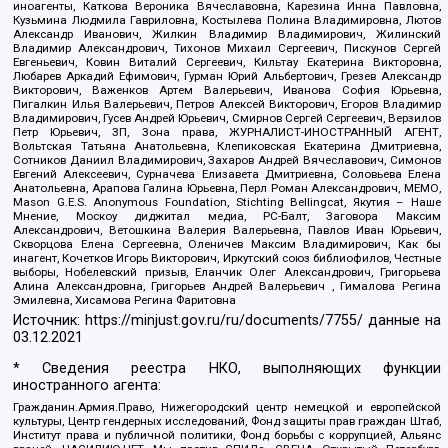
иноагенты, Каткова Вероника Вячеславовна, Карезина Инна Павловна,
Кузьмина Людмила Гавриловна, Костылева Полина Владимировна, Лютов
Александр Иванович, Жилкин Владимир Владимирович, Жилинский
Владимир Александрович, Тихонов Михаил Сергеевич, Пискунов Сергей
Евгеньевич, Ковин Виталий Сергеевич, Кильтау Екатерина Викторовна,
Любарев Аркадий Ефимович, Гурман Юрий Альбертович, Грезев Александр
Викторович, Важенков Артем Валерьевич, Иванова София Юрьевна,
Пигалкин Илья Валерьевич, Петров Алексей Викторович, Егоров Владимир
Владимирович, Гусев Андрей Юрьевич, Смирнов Сергей Сергеевич, Верзилов
Петр Юрьевич, ЗП, Зона права, ЖУРНАЛИСТ-ИНОСТРАННЫЙ АГЕНТ,
Вольтская Татьяна Анатольевна, Клепиковская Екатерина Дмитриевна,
Сотников Даниил Владимирович, Захаров Андрей Вячеславович, Симонов
Евгений Алексеевич, Сурначева Елизавета Дмитриевна, Соловьева Елена
Анатольевна, Арапова Галина Юрьевна, Перл Роман Александрович, МЕМО,
Mason G.E.S. Anonymous Foundation, Stichting Bellingcat, Якутия – Наше
Мнение, Москоу диджитал медиа, РС-Балт, Заговора Максим
Александрович, Ветошкина Валерия Валерьевна, Павлов Иван Юрьевич,
Скворцова Елена Сергеевна, Оленичев Максим Владимирович, Как бы
инагент, Кочетков Игорь Викторович, Иркутский союз библиофилов, Честные
выборы, Нобелевский призыв, Еланчик Олег Александрович, Григорьева
Алина Александровна, Григорьев Андрей Валерьевич , Гималова Регина
Эмилевна, Хисамова Регина Фаритовна
Источник:
https://minjust.gov.ru/ru/documents/7755/
данные на
03.12.2021
* Сведения реестра НКО, выполняющих функции
иностранного агента:
Гражданин.Армия.Право, Нижегородский центр немецкой и европейской
культуры, Центр гендерных исследований, Фонд защиты прав граждан Штаб,
Институт права и публичной политики, Фонд борьбы с коррупцией, Альянс