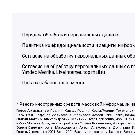
Порядок обработки персональных данных
Политика конфиденциальности и защиты инфор
Согласие на обработку персональных данных обр
Согласие на обработку персональных данных с
Yandex.Metrika, LiveInternet, top.mail.ru
Показать баннерные места
* Реестр иностранных средств массовой информации, 
Голос Америки, Idel.Реалии, Кавказ.Реалии, Крым.Реалии, Телеканал
Савицкая Людмила Алексеевна, Маркелов Сергей Евгеньевич, Камал
Гликин Максим Александрович, Маняхин Петр Борисович, Ярош Юлия П
Рубин Михаил Аркадьевич, Гройсман Софья Романовна, Рождественски
Олеся Валентиновна, Мароховская Алеся Алексеевна, Долинина И
Главный редактор 2021, Вега 2021, Важные иноагенты, Каткова Вер