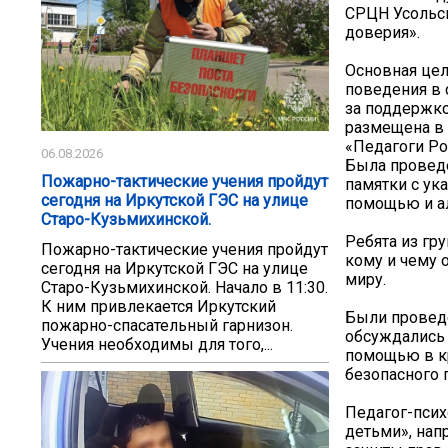
СРЦН Усольск
доверия».
Основная цел
поведения в 
за поддержк
размещена в 
«Педагоги Ро
06.08.2026
Была проведе
Пожарно-тактические учения пройдут
памятки с ук
сегодня на Иркутской ГЭС на улице
помощью и ал
Старо-Кузьмихинской.
Ребята из гр
Пожарно-тактические учения пройдут
кому и чему 
сегодня на Иркутской ГЭС на улице
миру.
Старо-Кузьмихинской. Начало в 11:30.
К ним привлекается Иркутский
Были проведе
пожарно-спасательный гарнизон.
обсуждались 
Учения необходимы для того,...
помощью в кр
безопасного
Педагог-псих
детьми», нап