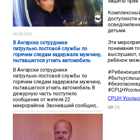
защиты прав 
Комплексный 
доступности
осведомленно
детьми.
06.08.2026
Эти мероприя
В Ангарске сотрудники
понимания то
патрульно‑постовой службы по
выслушают, п
горячим следам задержали мужчину,
ребёнок може
пытавшегося угнать автомобиль
В Ангарске сотрудники
#Ребенокцел
патрульно‑постовой службы по
#бытьуслыш
горячим следам задержали мужчину,
#безопасное
пытавшегося угнать автомобиль В
#СРЦНУсольс
дежурную часть поступило
СРЦН Усольс
сообщение от жителя 22
микрорайона. Звонивший сообщил,...
26