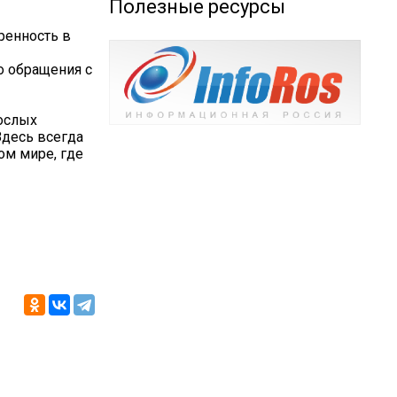
Полезные ресурсы
ренность в
о обращения с
ослых
Здесь всегда
ом мире, где