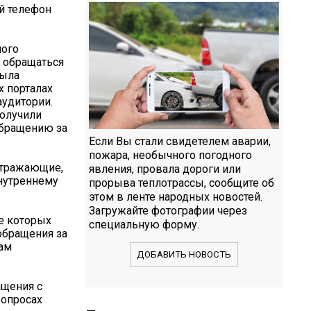
й телефон
ного
 обращаться
была
х порталах
аудитории.
получили
обращению за
Если Вы стали свидетелем аварии,
пожара, необычного погодного
 отражающие,
явления, провала дороги или
внутреннему
прорыва теплотрассы, сообщите об
этом в ленте народных новостей.
Загружайте фотографии через
е которых
специальную форму.
обращения за
лам
ДОБАВИТЬ НОВОСТЬ
ащения с
вопросах