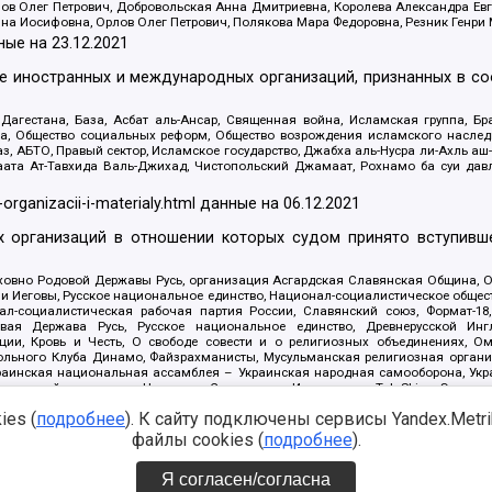
ов Олег Петрович, Добровольская Анна Дмитриевна, Королева Александра Ев
яна Иосифовна, Орлов Олег Петрович, Полякова Мара Федоровна, Резник Генри
ные на
23.12.2021
ле иностранных и международных организаций, признанных в с
гестана, База, Асбат аль-Ансар, Священная война, Исламская группа, Бра
ана, Общество социальных реформ, Общество возрождения исламского насле
з, АБТО, Правый сектор, Исламское государство, Джабха аль-Нусра ли-Ахль а
та Ат-Тавхида Валь-Джихад, Чистопольский Джамаат, Рохнамо ба суи давлат
-organizacii-i-materialy.html
данные на
06.12.2021
 организаций в отношении которых судом принято вступивше
Духовно Родовой Державы Русь, организация Асгардская Славянская Община,
ли Иеговы, Русское национальное единство, Национал-социалистическое обще
нал-социалистическая рабочая партия России, Славянский союз, Формат-
вая Держава Русь, Русское национальное единство, Древнерусской Ингл
ии, Кровь и Честь, О свободе совести и о религиозных объединениях, Ом
тбольного Клуба Динамо, Файзрахманисты, Мусульманская религиозная орган
раинская национальная ассамблея – Украинская народная самооборона, Укра
ледователей инглиизма, Народная Социальная Инициатива, TulaSkins, Этноп
. Астрахани, ВОЛЯ, Меджлис крымскотатарского народа, Рубеж Севера, ТО
es (
подробнее
). К сайту подключены сервисы Yandex.Metrika
ектор 16, Независимость, Фирма, Молодежная правозащитная группа МПГ, Кур
онат Ак Умут, Русская республика Русь, Арестантское уголовное единство, Ба
файлы cookies (
подробнее
).
онд борьбы с коррупцией, Фонд защиты прав граждан, Штабы Навального, Сове
е на
08.12.2021
Я согласен/согласна