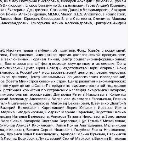
, Кильтау Екатерина Викторовна, Любарев Аркадий Ефимович, Гурман
й Викторович, Егоров Владимир Владимирович, Гусев Андрей Юрьевич,
ская Екатерина Дмитриевна, Сотников Даниил Владимирович, Захаров
ерл Роман Александрович, МЕМО, Mason G.E.S. Anonymous Foundation,
, Павлов Иван Юрьевич, Скворцова Елена Сергеевна, Оленичев Максим
 Александрович, Григорьева Алина Александровна, Григорьев Андрей
б, Институт права и публичной политики, Фонд борьбы с коррупцией,
ива, Гражданская инициатива против экологической преступности,
рав заключенных, Горячая Линия, Центр социально-информационных
дан, Благотворительный фонд помощи осужденным и их семьям, Фонд
 Аналитический Центр Юрия Левады, Издательство Парк Гагарина, Фонд
гласности, Российский исследовательский центр по правам человека,
ское действие, Центр независимых социологических исследований,
в Совета Министров северных стран, Центр развития некоммерческих
стное учреждение в Санкт-Петербурге по административной поддержке
Общественная комиссия по сохранению наследия академика Сахарова,
нтимонопольная ассоциация, Дзугкоева Регина Николаевна, Кривенко
кий Александр Алексеевич, Васильева Анастасия Евгеньевна, Ривина
италий Евгеньевич, Барахоев Магомед Бекханович, Шевченко Дмитрий
 Валерий Валерьевич, Каргалицкий Борис Юльевич, Исакова Ирина
ва Марина Владимировна, Людевиг Марина Зариевна, Федотова Галина
уркина Наталья Валерьевна, Акимова Татьяна Николаевна, Золотарева
 Васильевна, Захарова Светлана Сергеевна, Щур Татьяна Михайловна,
 Симонов Алексей Кириллович, Флиге Ирина Анатольевна, Мельникова
адимирович, Беляев Сергей Иванович, Голубева Елена Николаевна,
вна, Шуманов Илья Вячеславович, Арапова Галина Юрьевна, Свечников
ий Леонид Борисович, Лукашевский Сергей Маркович, Бахмин Вячеслав