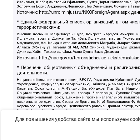
Иванович, Шабад Анатолий Ефимович, Сухих Дарья Николаевна, Орл
Золотухин Борис Андреевич, Левинсон Лев Семенович, Локшина Тать
Источник:
http://unro.minjust.ru/NKOForeignAgent.aspx
дан
* Единый федеральный список организаций, в том чис
террористическими:
Высший военный Маджлисуль Шура, Конгресс народов Ичкерии и Да
Исламская группа, Движение Талибан, Исламская партия Туркест
моджахедов, Аль-Каида в странах исламского Магриба, Имарат Кавка
Аллаха Субхану уа Тагьаля SHAM, АУМ Синрике, Муджахеды джамаа
Джихад, Хайят Тахрир аш-Шам, Ахлю Сунна Валь Джамаа
Источник:
http://nac.gov.ru/terroristicheskie-i-ekstremistskie
* Перечень общественных объединений и религиозных
деятельности:
Национал-большевистская партия, ВЕК РА, Рада земли Кубанской 
Учреждение, Нурджулар, К Богодержавию, Таблиги Джамаат, Свидете
Карачая, Союз славян, Ат-Такфир Валь-Хиджра, Пит Буль, Нацио
Социалистическая Инициатива города Череповца, Духовно-Родо
общенациональный союз, Движение против нелегальной иммиграц
национальное единство, Северное Братство, Клуб Болельщиков Фу
Коренного Русского народа Щелковского района, Правый сектор, Ук
Белый Крест, Misanthropic division, Религиозное объединение пос
Атака, Мечеть Мирмамеда, Община Коренного Русского народа г
Для повышения удобства сайта мы используем cooki
Артподготовка, Штольц, В честь иконы Божией Матери Державная, С
Крю, Союз Славянских Сил Руси, Алля-Аят, Благотворительный панси
Патриотический клуб-Новокузнецк/РПК, Сибирский державный союз, Ф
Источник:
https://minjust.gov.ru/ru/documents/7822/
данны