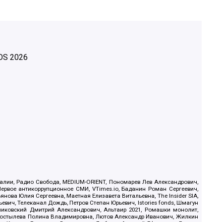
OS
2026
.Реалии, Радио Свобода, MEDIUM-ORIENT, Пономарев Лев Александрович,
ервое антикоррупционное СМИ, VTimes.io, Баданин Роман Сергеевич,
ова Юлия Сергеевна, Маетная Елизавета Витальевна, The Insider SIA,
ич, Телеканал Дождь, Петров Степан Юрьевич, Istories fonds, Шмагун
иковский Дмитрий Александрович, Альтаир 2021, Ромашки монолит,
, Костылева Полина Владимировна, Лютов Александр Иванович, Жилкин