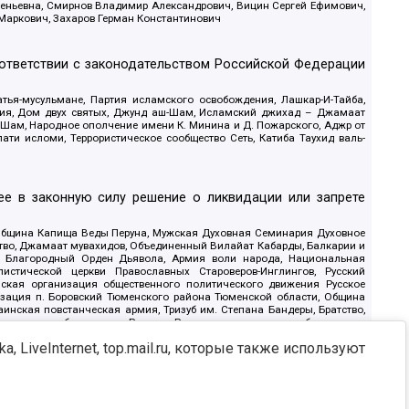
геньевна, Смирнов Владимир Александрович, Вицин Сергей Ефимович,
 Маркович, Захаров Герман Константинович
оответствии с законодательством Российской Федерации
тья-мусульмане, Партия исламского освобождения, Лашкар-И-Тайба,
дия, Дом двух святых, Джунд аш-Шам, Исламский джихад – Джамаат
ш-Шам, Народное ополчение имени К. Минина и Д. Пожарского, Аджр от
и исломи, Террористическое сообщество Сеть, Катиба Таухид валь-
е в законную силу решение о ликвидации или запрете
 Община Капища Веды Перуна, Мужская Духовная Семинария Духовное
ство, Джамаат мувахидов, Объединенный Вилайат Кабарды, Балкарии и
18, Благородный Орден Дьявола, Армия воли народа, Национальная
истической церкви Православных Староверов-Инглингов, Русский
ская организация общественного политического движения Русское
изация п. Боровский Тюменского района Тюменской области, Община
инская повстанческая армия, Тризуб им. Степана Бандеры, Братство,
олитическое объединение Русские, Русское национальное объединение
ЙС, О противодействии экстремистской деятельности, РЕВТАТПОД,
, LiveInternet, top.mail.ru, которые также используют
сом Правды и Единения, Каракольская инициативная группа, Автоград
шкорт, Нация и свобода, W.H.С., Фалунь Дафа, Иртыш Ultras, Русский
т граждан СССР Прикубанского округа г. Краснодара