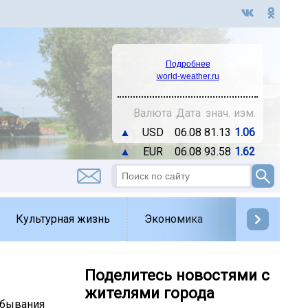
Подробнее
world-weather.ru
Валюта
Дата
знач.
изм.
▲
USD
06.08
81.13
1.06
▲
EUR
06.08
93.58
1.62
Культурная жизнь
Экономика
Спорт
Д
Поделитесь новостями с
жителями города
ебывания