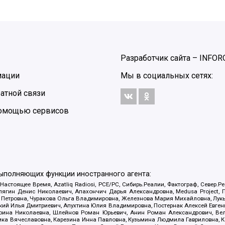
Разработчик сайта –
INFOR
мации
Мы в социальных сетях:
атной связи
 помощью сервисов
выполняющих функции иностранного агента:
 Настоящее Время, Azatliq Radiosi, PCE/PC, Сибирь.Реалии, Фактограф, Север
ягин Денис Николаевич, Апахончич Дарья Александровна, Medusa Project, П
етровна, Чуракова Ольга Владимировна, Железнова Мария Михайловна, Лукьян
й Илья Дмитриевич, Апухтина Юлия Владимировна, Постернак Алексей Евгеньев
рина Николаевна, Шлейнов Роман Юрьевич, Анин Роман Александрович, Вел
оника Вячеславовна, Карезина Инна Павловна, Кузьмина Людмила Гавриловна