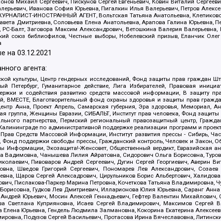
ов Михаил Сергеевич, Пискунов Сергей Евгеньевич, Ковин Виталий Сергеевич
алерьевич, Иванова София Юрьевна, Пигалкин Илья Валерьевич, Петров Алексе
а, ЖУРНАЛИСТ-ИНОСТРАННЫЙ АГЕНТ, Вольтская Татьяна Анатольевна, Клепиков
авета Дмитриевна, Соловьева Елена Анатольевна, Арапова Галина Юрьевна, П
иа, РС-Балт, Заговора Максим Александрович, Ветошкина Валерия Валерьевна
ский союз библиофилов, Честные выборы, Нобелевский призыв, Еланчик Олег
а
е на
03.12.2021
нного агента:
ой культуры, Центр гендерных исследований, Фонд защиты прав граждан Шта
 Петербург, Гуманитарное действие, Лига Избирателей, Правовая инициат
держки и содействия развитию средств массовой информации, В защиту п
ий, ВМЕСТЕ, Благотворительный фонд охраны здоровья и защиты прав граж
, центр Анна, Проект Апрель, Самарская губерния, Эра здоровья, Мемориал,
я группа, Женщины Евразии, СИБАЛЬТ, Институт прав человека, Фонд защиты 
льного партнерства, Пермский региональный правозащитный центр, Граждан
лининграде по административной поддержке реализации программ и проекто
 Прав Средств Массовой Информации, Институт развития прессы - Сибирь, Ча
, Фонд поддержки свободы прессы, Гражданский контроль, Человек и Закон, 
оды Информации, Экозащита!-Женсовет, Общественный вердикт, Евразийская а
 Вадимовна, Чанышева Лилия Айратовна, Сидорович Ольга Борисовна, Туровс
олаевич, Пивоваров Андрей Сергеевич, Дугин Сергей Георгиевич, Аверин В
вна, Шведов Григорий Сергеевич, Пономарев Лев Александрович, Созаев
евна, Щаров Сергей Алексадрович, Цирульников Борис Альбертович, Халидо
ович, Пислакова-Паркер Марина Петровна, Кочеткова Татьяна Владимировна, Ч
Борисовна, Гудков Лев Дмитриевич, Илларионова Юлия Юрьевна, Саранг Анна
Андрей Юрьевич, Мосин Алексей Геннадьевич, Гефтер Валентин Михайлович,
а Светлана Куприяновна, Исаев Сергей Владимирович, Максимов Сергей Вл
а Елена Юрьевна, Гендель Людмила Залмановна, Кокорина Екатерина Алексее
ровна, Подузов Сергей Васильевич, Протасова Ирина Вячеславовна, Литинск