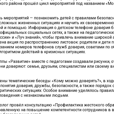
ого района прошёл цикл мероприятий под названием «Мо
ь мероприятий — познакомить детей с правилами безопас
сложных жизненных ситуациях и научить их своевременно
ой и помощью. Информация о детском телефоне доверия 
официальных социальных сетях, а также на педагогически
ссии» и «Луч знаний», чтобы привлечь внимание широкой 
на акция по распространению листовок: родители и дети 
азанием номеров телефонов служб доверия, советами по 
горитмом действий в кризисных ситуациях.
уппы «Развитие» вместе с педагогами создавали рисунки,
они доверяют: семье, друзьям, специалистам или своему 
ны тематические беседы «Кому можно доверять?», в ход
понятия доверия, дружбы, безопасности, а также порядок 
итических ситуациях. Особое внимание уделялось прави
 поведения с незнакомыми людьми.
олог провёл консультацию «Профилактика жестокого обр
равленную на повышение компетентности сотрудников в 