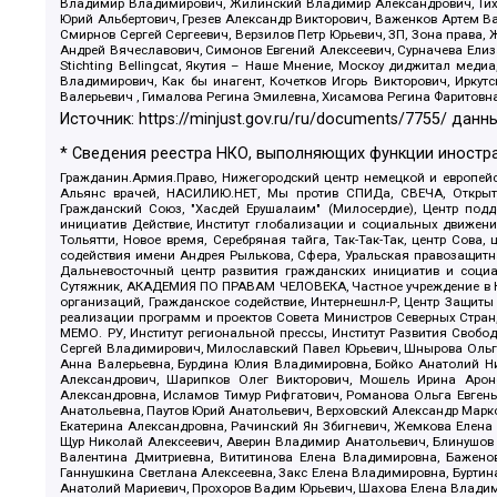
Владимир Владимирович, Жилинский Владимир Александрович, Тихон
Юрий Альбертович, Грезев Александр Викторович, Важенков Артем В
Смирнов Сергей Сергеевич, Верзилов Петр Юрьевич, ЗП, Зона прав
Андрей Вячеславович, Симонов Евгений Алексеевич, Сурначева Елиз
Stichting Bellingcat, Якутия – Наше Мнение, Москоу диджитал мед
Владимирович, Как бы инагент, Кочетков Игорь Викторович, Иркут
Валерьевич , Гималова Регина Эмилевна, Хисамова Регина Фаритовн
Источник:
https://minjust.gov.ru/ru/documents/7755/
данны
* Сведения реестра НКО, выполняющих функции иностра
Гражданин.Армия.Право, Нижегородский центр немецкой и европейск
Альянс врачей, НАСИЛИЮ.НЕТ, Мы против СПИДа, СВЕЧА, Открытый
Гражданский Союз, "Хасдей Ерушалаим" (Милосердие), Центр под
инициатив Действие, Институт глобализации и социальных движен
Тольятти, Новое время, Серебряная тайга, Так-Так-Так, центр Сова
содействия имени Андрея Рылькова, Сфера, Уральская правозащитна
Дальневосточный центр развития гражданских инициатив и социа
Сутяжник, АКАДЕМИЯ ПО ПРАВАМ ЧЕЛОВЕКА, Частное учреждение в Ка
организаций, Гражданское содействие, Интернешнл-Р, Центр Защиты
реализации программ и проектов Совета Министров Северных Стран
МЕМО. РУ, Институт региональной прессы, Институт Развития Своб
Сергей Владимирович, Милославский Павел Юрьевич, Шнырова Ольга
Анна Валерьевна, Бурдина Юлия Владимировна, Бойко Анатолий Ник
Александрович, Шарипков Олег Викторович, Мошель Ирина Ароно
Александровна, Исламов Тимур Рифгатович, Романова Ольга Евгень
Анатольевна, Паутов Юрий Анатольевич, Верховский Александр Марк
Екатерина Александровна, Рачинский Ян Збигневич, Жемкова Елена 
Щур Николай Алексеевич, Аверин Владимир Анатольевич, Блинушов 
Валентина Дмитриевна, Вититинова Елена Владимировна, Баженов
Ганнушкина Светлана Алексеевна, Закс Елена Владимировна, Буртин
Анатолий Мариевич, Прохоров Вадим Юрьевич, Шахова Елена Владими