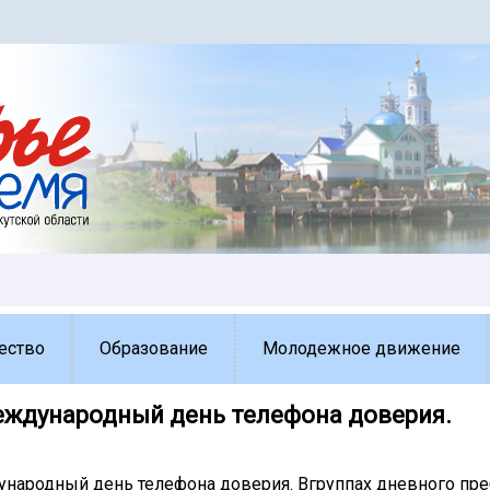
ество
Образование
Молодежное движение
Международный день телефона доверия.
ународный день телефона доверия. Вгруппах дневного пр