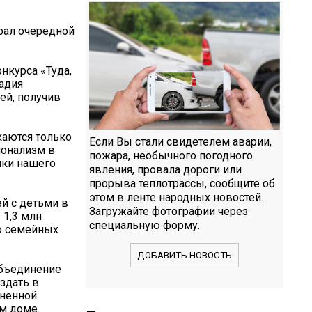
рал очередной
нкурса «Туда,
адия
ей, получив
каются только
Если Вы стали свидетелем аварии,
ионализм в
пожара, необычного погодного
ики нашего
явления, провала дороги или
прорыва теплотрассы, сообщите об
этом в ленте народных новостей.
й с детьми в
Загружайте фотографии через
 1,3 млн
специальную форму.
ю семейных
ДОБАВИТЬ НОВОСТЬ
Объединение
здать в
зненной
ом доме.