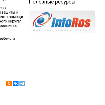
Полезные ресурсы
угих
й защиты и
Центр помощи
ого округа",
еления по
работы и