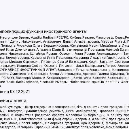
выполняющих функции иностранного агента:
 Настоящее Время, Azatliq Radiosi, PCE/PC, Сибирь.Реалии, Фактограф, Север
ягин Денис Николаевич, Апахончич Дарья Александровна, Medusa Project, П
етровна, Чуракова Ольга Владимировна, Железнова Мария Михайловна, Лукьян
й Илья Дмитриевич, Апухтина Юлия Владимировна, Постернак Алексей Евгеньев
рина Николаевна, Шлейнов Роман Юрьевич, Анин Роман Александрович, Вел
оника Вячеславовна, Карезина Инна Павловна, Кузьмина Людмила Гавриловна
ов Михаил Сергеевич, Пискунов Сергей Евгеньевич, Ковин Виталий Сергеевич
алерьевич, Иванова София Юрьевна, Пигалкин Илья Валерьевич, Петров Алексе
а, ЖУРНАЛИСТ-ИНОСТРАННЫЙ АГЕНТ, Вольтская Татьяна Анатольевна, Клепиков
авета Дмитриевна, Соловьева Елена Анатольевна, Арапова Галина Юрьевна, П
иа, РС-Балт, Заговора Максим Александрович, Ветошкина Валерия Валерьевна
ский союз библиофилов, Честные выборы, Нобелевский призыв, Еланчик Олег
а
е на
03.12.2021
нного агента:
ой культуры, Центр гендерных исследований, Фонд защиты прав граждан Шта
 Петербург, Гуманитарное действие, Лига Избирателей, Правовая инициат
держки и содействия развитию средств массовой информации, В защиту п
ий, ВМЕСТЕ, Благотворительный фонд охраны здоровья и защиты прав граж
, центр Анна, Проект Апрель, Самарская губерния, Эра здоровья, Мемориал,
я группа, Женщины Евразии, СИБАЛЬТ, Институт прав человека, Фонд защиты 