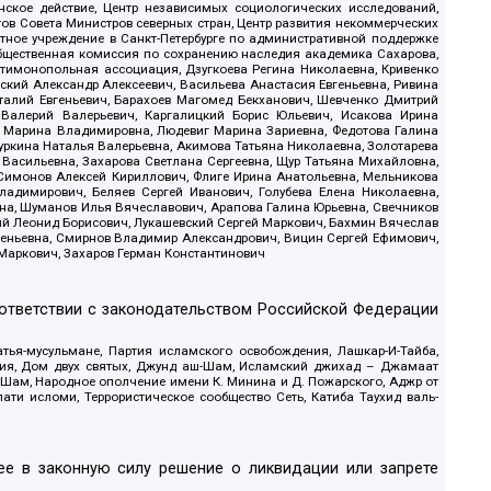
ское действие, Центр независимых социологических исследований,
в Совета Министров северных стран, Центр развития некоммерческих
стное учреждение в Санкт-Петербурге по административной поддержке
Общественная комиссия по сохранению наследия академика Сахарова,
нтимонопольная ассоциация, Дзугкоева Регина Николаевна, Кривенко
кий Александр Алексеевич, Васильева Анастасия Евгеньевна, Ривина
италий Евгеньевич, Барахоев Магомед Бекханович, Шевченко Дмитрий
 Валерий Валерьевич, Каргалицкий Борис Юльевич, Исакова Ирина
ва Марина Владимировна, Людевиг Марина Зариевна, Федотова Галина
уркина Наталья Валерьевна, Акимова Татьяна Николаевна, Золотарева
 Васильевна, Захарова Светлана Сергеевна, Щур Татьяна Михайловна,
 Симонов Алексей Кириллович, Флиге Ирина Анатольевна, Мельникова
адимирович, Беляев Сергей Иванович, Голубева Елена Николаевна,
вна, Шуманов Илья Вячеславович, Арапова Галина Юрьевна, Свечников
ий Леонид Борисович, Лукашевский Сергей Маркович, Бахмин Вячеслав
геньевна, Смирнов Владимир Александрович, Вицин Сергей Ефимович,
 Маркович, Захаров Герман Константинович
оответствии с законодательством Российской Федерации
тья-мусульмане, Партия исламского освобождения, Лашкар-И-Тайба,
дия, Дом двух святых, Джунд аш-Шам, Исламский джихад – Джамаат
ш-Шам, Народное ополчение имени К. Минина и Д. Пожарского, Аджр от
и исломи, Террористическое сообщество Сеть, Катиба Таухид валь-
е в законную силу решение о ликвидации или запрете