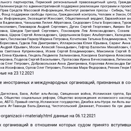
льного партнерства, Пермский региональный правозащитный центр, Граждан
лининграде по административной поддержке реализации программ и проекто
 Прав Средств Массовой Информации, Институт развития прессы - Сибирь, Ча
, Фонд поддержки свободы прессы, Гражданский контроль, Человек и Закон, 
оды Информации, Экозащита!-Женсовет, Общественный вердикт, Евразийская а
 Вадимовна, Чанышева Лилия Айратовна, Сидорович Ольга Борисовна, Туровс
олаевич, Пивоваров Андрей Сергеевич, Дугин Сергей Георгиевич, Аверин В
вна, Шведов Григорий Сергеевич, Пономарев Лев Александрович, Созаев
евна, Щаров Сергей Алексадрович, Цирульников Борис Альбертович, Халидо
ович, Пислакова-Паркер Марина Петровна, Кочеткова Татьяна Владимировна, Ч
Борисовна, Гудков Лев Дмитриевич, Илларионова Юлия Юрьевна, Саранг Анна
Андрей Юрьевич, Мосин Алексей Геннадьевич, Гефтер Валентин Михайлович,
а Светлана Куприяновна, Исаев Сергей Владимирович, Максимов Сергей Вл
а Елена Юрьевна, Гендель Людмила Залмановна, Кокорина Екатерина Алексее
ровна, Подузов Сергей Васильевич, Протасова Ирина Вячеславовна, Литинск
ов Олег Петрович, Добровольская Анна Дмитриевна, Королева Александра Ев
яна Иосифовна, Орлов Олег Петрович, Полякова Мара Федоровна, Резник Генри
ные на
23.12.2021
ле иностранных и международных организаций, признанных в с
гестана, База, Асбат аль-Ансар, Священная война, Исламская группа, Бра
ана, Общество социальных реформ, Общество возрождения исламского насле
з, АБТО, Правый сектор, Исламское государство, Джабха аль-Нусра ли-Ахль а
та Ат-Тавхида Валь-Джихад, Чистопольский Джамаат, Рохнамо ба суи давлат
-organizacii-i-materialy.html
данные на
06.12.2021
 организаций в отношении которых судом принято вступивше