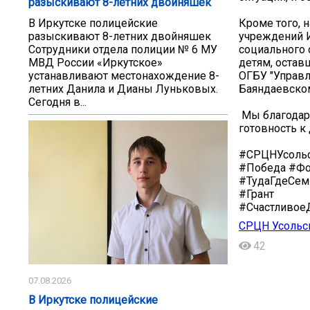
разыскивают 8-летних двойняшек
Кроме того, 
В Иркутске полицейские
учреждений И
разыскивают 8-летних двойняшек
социального 
Сотрудники отдела полиции № 6 МУ
детям, остав
МВД России «Иркутское»
ОГБУ "Управл
устанавливают местонахождение 8-
Баяндаевском
летних Данила и Дианы Луньковых.
Сегодня в...
️ Мы благода
готовность к
#СРЦНУсольс
#Победа #Ф
#ТудаГдеСем
#Грант
#Счастливое
СРЦН Усольс
42
07.08.2026
В Иркутске полицейские