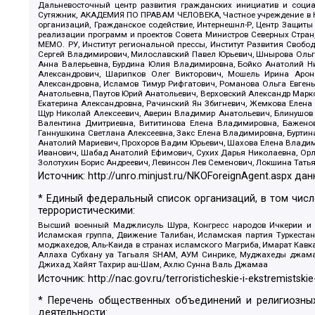
Дальневосточный центр развития гражданских инициатив и социа
Сутяжник, АКАДЕМИЯ ПО ПРАВАМ ЧЕЛОВЕКА, Частное учреждение в Ка
организаций, Гражданское содействие, Интернешнл-Р, Центр Защиты
реализации программ и проектов Совета Министров Северных Стран
МЕМО. РУ, Институт региональной прессы, Институт Развития Своб
Сергей Владимирович, Милославский Павел Юрьевич, Шнырова Ольга
Анна Валерьевна, Бурдина Юлия Владимировна, Бойко Анатолий Ник
Александрович, Шарипков Олег Викторович, Мошель Ирина Ароно
Александровна, Исламов Тимур Рифгатович, Романова Ольга Евгень
Анатольевна, Паутов Юрий Анатольевич, Верховский Александр Марк
Екатерина Александровна, Рачинский Ян Збигневич, Жемкова Елена 
Щур Николай Алексеевич, Аверин Владимир Анатольевич, Блинушов 
Валентина Дмитриевна, Вититинова Елена Владимировна, Баженов
Ганнушкина Светлана Алексеевна, Закс Елена Владимировна, Буртин
Анатолий Мариевич, Прохоров Вадим Юрьевич, Шахова Елена Владими
Иванович, Шабад Анатолий Ефимович, Сухих Дарья Николаевна, Орл
Золотухин Борис Андреевич, Левинсон Лев Семенович, Локшина Тать
Источник:
http://unro.minjust.ru/NKOForeignAgent.aspx
дан
* Единый федеральный список организаций, в том чис
террористическими:
Высший военный Маджлисуль Шура, Конгресс народов Ичкерии и Да
Исламская группа, Движение Талибан, Исламская партия Туркест
моджахедов, Аль-Каида в странах исламского Магриба, Имарат Кавка
Аллаха Субхану уа Тагьаля SHAM, АУМ Синрике, Муджахеды джамаа
Джихад, Хайят Тахрир аш-Шам, Ахлю Сунна Валь Джамаа
Источник:
http://nac.gov.ru/terroristicheskie-i-ekstremistskie
* Перечень общественных объединений и религиозных
деятельности: