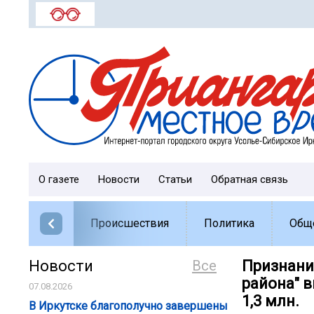
О газете
Новости
Статьи
Обратная связь
Происшествия
Политика
Общ
Новости
Все
Признани
района" 
07.08.2026
1,3 млн.
️В Иркутске благополучно завершены