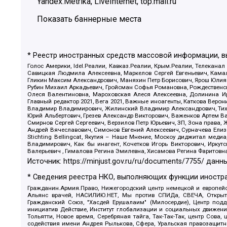
Yandex.Metrika, LiveInternet, top.mail.ru
Показать баннерные места
* Реестр иностранных средств массовой информации, 
Голос Америки, Idel.Реалии, Кавказ.Реалии, Крым.Реалии, Телеканал
Савицкая Людмила Алексеевна, Маркелов Сергей Евгеньевич, Камал
Гликин Максим Александрович, Маняхин Петр Борисович, Ярош Юлия П
Рубин Михаил Аркадьевич, Гройсман Софья Романовна, Рождественски
Олеся Валентиновна, Мароховская Алеся Алексеевна, Долинина И
Главный редактор 2021, Вега 2021, Важные иноагенты, Каткова Вер
Владимир Владимирович, Жилинский Владимир Александрович, Тихон
Юрий Альбертович, Грезев Александр Викторович, Важенков Артем В
Смирнов Сергей Сергеевич, Верзилов Петр Юрьевич, ЗП, Зона прав
Андрей Вячеславович, Симонов Евгений Алексеевич, Сурначева Елиз
Stichting Bellingcat, Якутия – Наше Мнение, Москоу диджитал мед
Владимирович, Как бы инагент, Кочетков Игорь Викторович, Иркут
Валерьевич , Гималова Регина Эмилевна, Хисамова Регина Фаритовн
Источник:
https://minjust.gov.ru/ru/documents/7755/
данны
* Сведения реестра НКО, выполняющих функции иностра
Гражданин.Армия.Право, Нижегородский центр немецкой и европейск
Альянс врачей, НАСИЛИЮ.НЕТ, Мы против СПИДа, СВЕЧА, Открытый
Гражданский Союз, "Хасдей Ерушалаим" (Милосердие), Центр под
инициатив Действие, Институт глобализации и социальных движен
Тольятти, Новое время, Серебряная тайга, Так-Так-Так, центр Сова
содействия имени Андрея Рылькова, Сфера, Уральская правозащитна