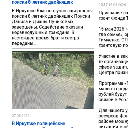
поиски 8-летних двойняшек
10:37
16.05.2026
️В Иркутске благополучно завершены
Признание на
поиски 8-летних двойняшек Поиски
грант Фонда 
Данила и Дианы Луньковых
завершены. Содействие оказали
15 мая 2026 
неравнодушные граждане. В
где семья», 
настоящее время брат и сестра
Тимченко. ОГ
переданы...
грантовую по
Участие в за
те организац
сфере защиты
Центра призн
️Программа «
малых города
рублей будут
связей в Усо
Для нашего у
ресурсов Фон
07.08.2026
районе мощну
В Иркутске полицейские
ситуации, и 