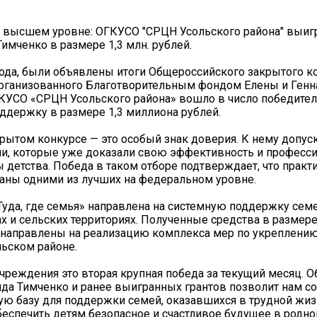
 высшем уровне: ОГКУСО "СРЦН Усольского района" выиг
Тимченко в размере 1,3 млн. рублей.
года, были объявлены итоги Общероссийского закрытого ко
организованного Благотворительным фондом Елены и Генн
КУСО «СРЦН Усольского района» вошло в число победител
ддержку в размере 1,3 миллиона рублей.
крытом конкурсе — это особый знак доверия. К нему допус
ии, которые уже доказали свою эффективность и професс
 детства. Победа в таком отборе подтверждает, что практ
аны одними из лучших на федеральном уровне.
Туда, где семья» направлена на системную поддержку семе
х и сельских территориях. Полученные средства в размере
 направлены на реализацию комплекса мер по укреплени
льском районе.
чреждения это вторая крупная победа за текущий месяц. 
да Тимченко и ранее выигранных грантов позволит нам со
ю базу для поддержки семей, оказавшихся в трудной жи
обеспечить детям безопасное и счастливое будущее в родн