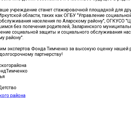
наше учреждение станет стажировочной площадкой для др
ркутской области, таких как ОГБУ "Управление социально
обслуживания населения по Аларскому району", ОГКУСО "
шимся без попечения родителей, Заларинского муниципальн
ение социальной защиты и социального обслуживания нас
у району".
рим экспертов Фонда Тимченко за высокую оценку нашей 
 долгосрочному партнерству!
когорайона
ондТимченко
ья
Детство
кого района