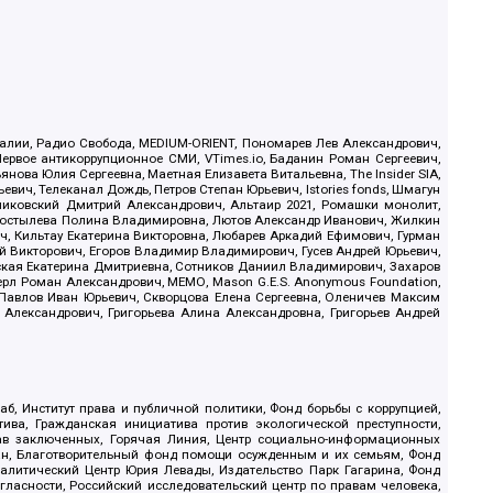
.Реалии, Радио Свобода, MEDIUM-ORIENT, Пономарев Лев Александрович,
ервое антикоррупционное СМИ, VTimes.io, Баданин Роман Сергеевич,
ова Юлия Сергеевна, Маетная Елизавета Витальевна, The Insider SIA,
ич, Телеканал Дождь, Петров Степан Юрьевич, Istories fonds, Шмагун
иковский Дмитрий Александрович, Альтаир 2021, Ромашки монолит,
, Костылева Полина Владимировна, Лютов Александр Иванович, Жилкин
, Кильтау Екатерина Викторовна, Любарев Аркадий Ефимович, Гурман
й Викторович, Егоров Владимир Владимирович, Гусев Андрей Юрьевич,
ская Екатерина Дмитриевна, Сотников Даниил Владимирович, Захаров
ерл Роман Александрович, МЕМО, Mason G.E.S. Anonymous Foundation,
, Павлов Иван Юрьевич, Скворцова Елена Сергеевна, Оленичев Максим
 Александрович, Григорьева Алина Александровна, Григорьев Андрей
б, Институт права и публичной политики, Фонд борьбы с коррупцией,
ива, Гражданская инициатива против экологической преступности,
рав заключенных, Горячая Линия, Центр социально-информационных
дан, Благотворительный фонд помощи осужденным и их семьям, Фонд
 Аналитический Центр Юрия Левады, Издательство Парк Гагарина, Фонд
гласности, Российский исследовательский центр по правам человека,