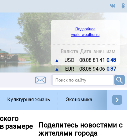
Подробнее
world-weather.ru
Валюта
Дата
знач.
изм.
▲
USD
08.08
81.41
0.48
▲
EUR
08.08
94.06
0.87
Культурная жизнь
Экономика
Спорт
Д
ского
Поделитесь новостями с
в размере
жителями города