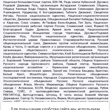
Национал-большевистская партия, ВЕК РА, Рада земли Кубанской Духовно
Родовой Державы Русь, организация Асгардская Славянская Община,
Община Капища Веды Перуна, Мужская Духовная Семинария Духовное
Учреждение, Нурджулар, К Богодержавию, Таблиги Джамаат, Свидетели
Иеговы, Русское национальное единство, Национал-социалистическое
общество, Джамаат мувахидов, Объединенный Вилайат Кабарды, Балкарии
и Карачая, Союз славян, Ат-Такфир Валь-Хиджра, Пит Буль, Национал-
социалистическая рабочая партия России, Славянский союз, Формат-18,
Благородный Орден Дьявола, Армия воли народа, Национальная
Социалистическая Инициатива города Череповца, Духовно-Родовая
Держава Русь, Русское национальное единство, Древнерусской
Инглистической церкви Православных Староверов-Инглингов, Русский
общенациональный союз, Движение против нелегальной иммиграции,
Кровь и Честь, О свободе совести и о религиозных объединениях, Омская
организация общественного политического движения Русское
национальное единство, Северное Братство, Клуб Болельщиков Футбольного
Клуба Динамо, Файзрахманисты, Мусульманская религиозная организация
п. Боровский Тюменского района Тюменской области, Община Коренного
Русского народа Щелковского района, Правый сектор, Украинская
национальная ассамблея – Украинская народная самооборона,
Украинская повстанческая армия, Тризуб им. Степана Бандеры, Братство,
Белый Крест, Misanthropic division, Религиозное объединение
последователей инглиизма, Народная Социальная Инициатива, TulaSkins,
Этнополитическое объединение Русские, Русское национальное
объединение Атака, Мечеть Мирмамеда, Община Коренного Русского
народа г. Астрахани, ВОЛЯ, Меджлис крымскотатарского народа, Рубеж
Севера, ТОЙС, О противодействии экстремистской деятельности,
РЕВТАТПОД, Артподготовка, Штольц, В честь иконы Божией Матери
Державная, Сектор 16, Независимость, Фирма, Молодежная правозащитная
группа МПГ, Курсом Правды и Единения, Каракольская инициативная
группа, Автоград Крю, Союз Славянских Сил Руси, Алля-Аят,
Благотворительный пансионат Ак Умут, Русская республика Русь,
Для повышения удобства сайта мы используем