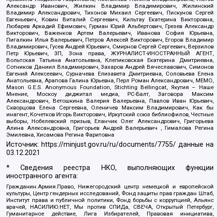
Александр Иванович, Жилкин Владимир Владимирович, Жилинский
Владимир Александрович, Тихонов Михаил Сергеевич, Пискунов Сергей
Евгеньевич, Ковин Виталий Сергеевич, Кильтау Екатерина Викторовна,
Любарев Аркадий Ефимович, Гурман Юрий Альбертович, Грезев Александр
Викторович, Важенков Артем Валерьевич, Иванова София Юрьевна,
Пигалкин Илья Валерьевич, Петров Алексей Викторович, Егоров Владимир
Владимирович, Гусев Андрей Юрьевич, Смирнов Сергей Сергеевич, Верзилов
Петр Юрьевич, ЗП, Зона права, ЖУРНАЛИСТ-ИНОСТРАННЫЙ АГЕНТ,
Вольтская Татьяна Анатольевна, Клепиковская Екатерина Дмитриевна,
Сотников Даниил Владимирович, Захаров Андрей Вячеславович, Симонов
Евгений Алексеевич, Сурначева Елизавета Дмитриевна, Соловьева Елена
Анатольевна, Арапова Галина Юрьевна, Перл Роман Александрович, МЕМО,
Mason G.E.S. Anonymous Foundation, Stichting Bellingcat, Якутия – Наше
Мнение, Москоу диджитал медиа, РС-Балт, Заговора Максим
Александрович, Ветошкина Валерия Валерьевна, Павлов Иван Юрьевич,
Скворцова Елена Сергеевна, Оленичев Максим Владимирович, Как бы
инагент, Кочетков Игорь Викторович, Иркутский союз библиофилов, Честные
выборы, Нобелевский призыв, Еланчик Олег Александрович, Григорьева
Алина Александровна, Григорьев Андрей Валерьевич , Гималова Регина
Эмилевна, Хисамова Регина Фаритовна
Источник:
https://minjust.gov.ru/ru/documents/7755/
данные на
03.12.2021
* Сведения реестра НКО, выполняющих функции
иностранного агента:
Гражданин.Армия.Право, Нижегородский центр немецкой и европейской
культуры, Центр гендерных исследований, Фонд защиты прав граждан Штаб,
Институт права и публичной политики, Фонд борьбы с коррупцией, Альянс
врачей, НАСИЛИЮ.НЕТ, Мы против СПИДа, СВЕЧА, Открытый Петербург,
Гуманитарное действие, Лига Избирателей, Правовая инициатива,