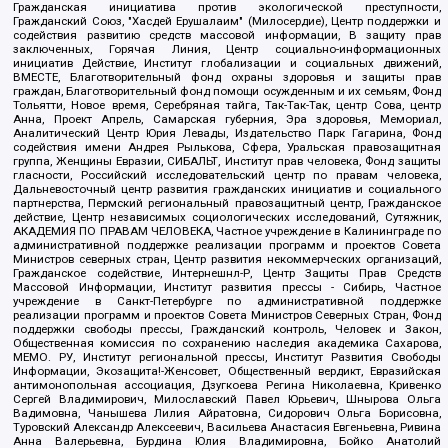
Гражданская инициатива против экологической преступности,
Гражданский Союз, "Хасдей Ерушалаим" (Милосердие), Центр поддержки и
содействия развитию средств массовой информации, В защиту прав
заключенных, Горячая Линия, Центр социально-информационных
инициатив Действие, Институт глобализации и социальных движений,
ВМЕСТЕ, Благотворительный фонд охраны здоровья и защиты прав
граждан, Благотворительный фонд помощи осужденным и их семьям, Фонд
Тольятти, Новое время, Серебряная тайга, Так-Так-Так, центр Сова, центр
Анна, Проект Апрель, Самарская губерния, Эра здоровья, Мемориал,
Аналитический Центр Юрия Левады, Издательство Парк Гагарина, Фонд
содействия имени Андрея Рылькова, Сфера, Уральская правозащитная
группа, Женщины Евразии, СИБАЛЬТ, Институт прав человека, Фонд защиты
гласности, Российский исследовательский центр по правам человека,
Дальневосточный центр развития гражданских инициатив и социального
партнерства, Пермский региональный правозащитный центр, Гражданское
действие, Центр независимых социологических исследований, Сутяжник,
АКАДЕМИЯ ПО ПРАВАМ ЧЕЛОВЕКА, Частное учреждение в Калининграде по
административной поддержке реализации программ и проектов Совета
Министров северных стран, Центр развития некоммерческих организаций,
Гражданское содействие, Интернешнл-Р, Центр Защиты Прав Средств
Массовой Информации, Институт развития прессы - Сибирь, Частное
учреждение в Санкт-Петербурге по административной поддержке
реализации программ и проектов Совета Министров Северных Стран, Фонд
поддержки свободы прессы, Гражданский контроль, Человек и Закон,
Общественная комиссия по сохранению наследия академика Сахарова,
МЕМО. РУ, Институт региональной прессы, Институт Развития Свободы
Информации, Экозащита!-Женсовет, Общественный вердикт, Евразийская
антимонопольная ассоциация, Дзугкоева Регина Николаевна, Кривенко
Сергей Владимирович, Милославский Павел Юрьевич, Шнырова Ольга
Вадимовна, Чанышева Лилия Айратовна, Сидорович Ольга Борисовна,
Туровский Александр Алексеевич, Васильева Анастасия Евгеньевна, Ривина
Анна Валерьевна, Бурдина Юлия Владимировна, Бойко Анатолий