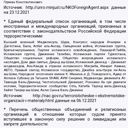
Герман Константинович
Источник:
http://unro.minjust.ru/NKOForeignAgent.aspx
данные
на
23.12.2021
* Единый федеральный список организаций, в том числе
иностранных и международных организаций, признанных в
соответствии с законодательством Российской Федерации
террористическими:
Высший военный Маджлисуль Шура, Конгресс народов Ичкерии и
Дагестана, База, Асбат аль-Ансар, Священная война, Исламская группа,
Братья-мусульмане, Партия исламского освобождения, Лашкар-И-Тайба,
Исламская группа, Движение Талибан, Исламская партия Туркестана,
Общество социальных реформ, Общество возрождения исламского
наследия, Дом двух святых, Джунд аш-Шам, Исламский джихад – Джамаат
моджахедов, Аль-Каида в странах исламского Магриба, Имарат Кавказ,
АБТО, Правый сектор, Исламское государство, Джабха аль-Нусра ли-Ахль
аш-Шам, Народное ополчение имени К. Минина и Д. Пожарского, Аджр от
Аллаха Субхану уа Тагьаля SHAM, АУМ Синрике, Муджахеды джамаата Ат-
Тавхида Валь-Джихад, Чистопольский Джамаат, Рохнамо ба суи давлати
исломи, Террористическое сообщество Сеть, Катиба Таухид валь-Джихад,
Хайят Тахрир аш-Шам, Ахлю Сунна Валь Джамаа
Источник:
http://nac.gov.ru/terroristicheskie-i-ekstremistskie-
organizacii-i-materialy.html
данные на
06.12.2021
* Перечень общественных объединений и религиозных
организаций в отношении которых судом принято
вступившее в законную силу решение о ликвидации или
запрете деятельности: