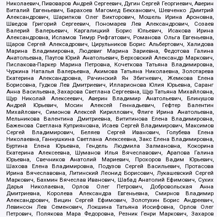
Николаевич, Пивоваров Андрей Сергеевич, Дугин Сергей Георгиевич, Аверин
Виталий Евгеньевич, Барахоев Магомед Бекханович, Шевченко Дмитрий
Александрович, Шарипков Олег Викторович, Мошель Ирина Ароновна,
Шведов Григорий Сергеевич, Пономарев Лев Александрович, Созаев
Валерий Валерьевич, Каргалицкий Борис Юльевич, Исакова Ирина
Александровна, Исламов Тимур Рифгатович, Романова Ольга Евгеньевна,
Щаров Сергей Алексадрович, Цирульников Борис Альбертович, Халидова
Марина Владимировна, Людевиг Марина Зариевна, Федотова Галина
Анатольевна, Паутов Юрий Анатольевич, Верховский Александр Маркович,
Пислакова-Паркер Марина Петровна, Кочеткова Татьяна Владимировна,
Чуркина Наталья Валерьевна, Акимова Татьяна Николаевна, Золотарева
Екатерина Александровна, Рачинский Ян Збигневич, Жемкова Елена
Борисовна, Гудков Лев Дмитриевич, Илларионова Юлия Юрьевна, Саранг
Анна Васильевна, Захарова Светлана Сергеевна, Щур Татьяна Михайловна,
Щур Николай Алексеевич, Аверин Владимир Анатольевич, Блинушов
Андрей Юрьевич, Мосин Алексей Геннадьевич, Гефтер Валентин
Михайлович, Симонов Алексей Кириллович, Флиге Ирина Анатольевна,
Мельникова Валентина Дмитриевна, Вититинова Елена Владимировна,
Баженова Светлана Куприяновна, Исаев Сергей Владимирович, Максимов
Сергей Владимирович, Беляев Сергей Иванович, Голубева Елена
Николаевна, Ганнушкина Светлана Алексеевна, Закс Елена Владимировна,
Буртина Елена Юрьевна, Гендель Людмила Залмановна, Кокорина
Екатерина Алексеевна, Шуманов Илья Вячеславович, Арапова Галина
Юрьевна, Свечников Анатолий Мариевич, Прохоров Вадим Юрьевич,
Шахова Елена Владимировна, Подузов Сергей Васильевич, Протасова
Ирина Вячеславовна, Литинский Леонид Борисович, Лукашевский Сергей
Маркович, Бахмин Вячеслав Иванович, Шабад Анатолий Ефимович, Сухих
Дарья Николаевна, Орлов Олег Петрович, Добровольская Анна
Дмитриевна, Королева Александра Евгеньевна, Смирнов Владимир
Александрович, Вицин Сергей Ефимович, Золотухин Борис Андреевич,
Левинсон Лев Семенович, Локшина Татьяна Иосифовна, Орлов Олег
Петрович, Полякова Мара Федоровна, Резник Генри Маркович, Захаров