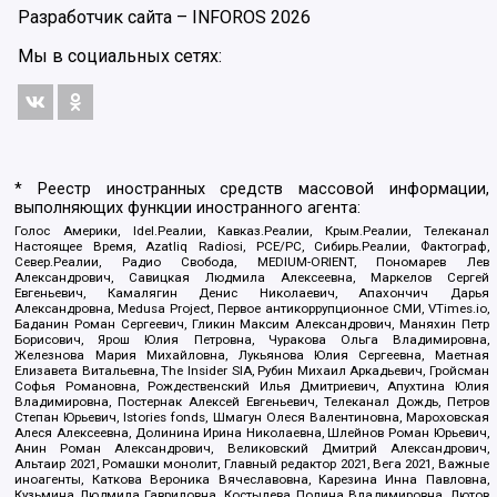
Разработчик сайта –
INFOROS
2026
Мы в социальных сетях:
* Реестр иностранных средств массовой информации,
выполняющих функции иностранного агента:
Голос Америки, Idel.Реалии, Кавказ.Реалии, Крым.Реалии, Телеканал
Настоящее Время, Azatliq Radiosi, PCE/PC, Сибирь.Реалии, Фактограф,
Север.Реалии, Радио Свобода, MEDIUM-ORIENT, Пономарев Лев
Александрович, Савицкая Людмила Алексеевна, Маркелов Сергей
Евгеньевич, Камалягин Денис Николаевич, Апахончич Дарья
Александровна, Medusa Project, Первое антикоррупционное СМИ, VTimes.io,
Баданин Роман Сергеевич, Гликин Максим Александрович, Маняхин Петр
Борисович, Ярош Юлия Петровна, Чуракова Ольга Владимировна,
Железнова Мария Михайловна, Лукьянова Юлия Сергеевна, Маетная
Елизавета Витальевна, The Insider SIA, Рубин Михаил Аркадьевич, Гройсман
Софья Романовна, Рождественский Илья Дмитриевич, Апухтина Юлия
Владимировна, Постернак Алексей Евгеньевич, Телеканал Дождь, Петров
Степан Юрьевич, Istories fonds, Шмагун Олеся Валентиновна, Мароховская
Алеся Алексеевна, Долинина Ирина Николаевна, Шлейнов Роман Юрьевич,
Анин Роман Александрович, Великовский Дмитрий Александрович,
Альтаир 2021, Ромашки монолит, Главный редактор 2021, Вега 2021, Важные
иноагенты, Каткова Вероника Вячеславовна, Карезина Инна Павловна,
Кузьмина Людмила Гавриловна, Костылева Полина Владимировна, Лютов