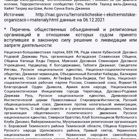
исломи, Террористическое сообщество Сеть, Катиба Таухид валь-Джихад,
Хайят Тахрир аш-Шам, Ахлю Сунна Валь Джамаа
Источник:
http://nac.gov.ru/terroristicheskie-i-ekstremistskie-
organizacii-i-materialy.html
данные на
06.12.2021
* Перечень общественных объединений и религиозных
организаций в отношении которых судом принято
вступившее в законную силу решение о ликвидации или
запрете деятельности:
Национал-большевистская партия, ВЕК РА, Рада земли Кубанской Духовно
Родовой Державы Русь, организация Асгардская Славянская Община,
Община Капища Веды Перуна, Мужская Духовная Семинария Духовное
Учреждение, Нурджулар, К Богодержавию, Таблиги Джамаат, Свидетели
Иеговы, Русское национальное единство, Национал-социалистическое
общество, Джамаат мувахидов, Объединенный Вилайат Кабарды, Балкарии
и Карачая, Союз славян, Ат-Такфир Валь-Хиджра, Пит Буль, Национал-
социалистическая рабочая партия России, Славянский союз, Формат-18,
Благородный Орден Дьявола, Армия воли народа, Национальная
Социалистическая Инициатива города Череповца, Духовно-Родовая
Держава Русь, Русское национальное единство, Древнерусской
Инглистической церкви Православных Староверов-Инглингов, Русский
общенациональный союз, Движение против нелегальной иммиграции,
Кровь и Честь, О свободе совести и о религиозных объединениях, Омская
организация общественного политического движения Русское
национальное единство, Северное Братство, Клуб Болельщиков Футбольного
Клуба Динамо, Файзрахманисты, Мусульманская религиозная организация
п. Боровский Тюменского района Тюменской области, Община Коренного
Русского народа Щелковского района, Правый сектор, Украинская
национальная ассамблея – Украинская народная самооборона,
Украинская повстанческая армия, Тризуб им. Степана Бандеры, Братство,