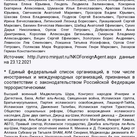
Буртина Елена Юрьевна, Гендель Людмила Залмановна, Кокорина
Екатерина Алексеевна, Шуманов Илья Вячеславович, Арапова Галина
Юрьевна, Свечников Анатолий Мариевич, Прохоров Вадим Юрьевич,
Шахова Елена Владимировна, Подузов Сергей Васильевич, Протасова
Ирина Вячеславовна, Литинский Леонид Борисович, Лукашевский Сергей
Маркович, Бахмин Вячеслав Иванович, Шабад Анатолий Ефимович, Сухих
Дарья Николаевна, Орлов Олег Петрович, Добровольская Анна
Дмитриевна, Королева Александра Евгеньевна, Смирнов Владимир
Александрович, Вицин Сергей Ефимович, Золотухин Борис Андреевич,
Левинсон Лев Семенович, Локшина Татьяна Иосифовна, Орлов Олег
Петрович, Полякова Мара Федоровна, Резник Генри Маркович, Захаров
Герман Константинович
Источник:
http://unro.minjust.ru/NKOForeignAgent.aspx
данные
на
23.12.2021
* Единый федеральный список организаций, в том числе
иностранных и международных организаций, признанных в
соответствии с законодательством Российской Федерации
террористическими:
Высший военный Маджлисуль Шура, Конгресс народов Ичкерии и
Дагестана, База, Асбат аль-Ансар, Священная война, Исламская группа,
Братья-мусульмане, Партия исламского освобождения, Лашкар-И-Тайба,
Исламская группа, Движение Талибан, Исламская партия Туркестана,
Общество социальных реформ, Общество возрождения исламского
наследия, Дом двух святых, Джунд аш-Шам, Исламский джихад – Джамаат
моджахедов, Аль-Каида в странах исламского Магриба, Имарат Кавказ,
АБТО, Правый сектор, Исламское государство, Джабха аль-Нусра ли-Ахль
аш-Шам, Народное ополчение имени К. Минина и Д. Пожарского, Аджр от
Аллаха Субхану уа Тагьаля SHAM, АУМ Синрике, Муджахеды джамаата Ат-
Тавхида Валь-Джихад, Чистопольский Джамаат, Рохнамо ба суи давлати