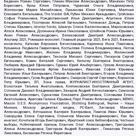
Баданин Роман Сергеевич, Гликин Максим Александрович, Маняхин Петр
Борисович, Ярош Юлия Петровна, Чуракова Ольга Владимировна,
Железнова Мария Михайловна, Лукьянова Юлия Сергеевна, Маетная
Елизавета Витальевна, The Insider SIA, Рубин Михаил Аркадьевич, Гройсман
Софья Романовна, Рождественский Илья Дмитриевич, Апухтина Юлия
Владимировна, Постернак Алексей Евгеньевич, Телеканал Дождь, Петров
Степан Юрьевич, Istories fonds, Шмагун Олеся Валентиновна, Мароховская
Алеся Алексеевна, Долинина Ирина Николаевна, Шлейнов Роман Юрьевич,
Анин Роман Александрович, Великовский Дмитрий Александрович,
Альтаир 2021, Ромашки монолит, Главный редактор 2021, Вега 2021, Важные
иноагенты, Каткова Вероника Вячеславовна, Карезина Инна Павловна,
Кузьмина Людмила Гавриловна, Костылева Полина Владимировна, Лютов
Александр Иванович, Жилкин Владимир Владимирович, Жилинский
Владимир Александрович, Тихонов Михаил Сергеевич, Пискунов Сергей
Евгеньевич, Ковин Виталий Сергеевич, Кильтау Екатерина Викторовна,
Любарев Аркадий Ефимович, Гурман Юрий Альбертович, Грезев Александр
Викторович, Важенков Артем Валерьевич, Иванова София Юрьевна,
Пигалкин Илья Валерьевич, Петров Алексей Викторович, Егоров Владимир
Владимирович, Гусев Андрей Юрьевич, Смирнов Сергей Сергеевич, Верзилов
Петр Юрьевич, ЗП, Зона права, ЖУРНАЛИСТ-ИНОСТРАННЫЙ АГЕНТ,
Вольтская Татьяна Анатольевна, Клепиковская Екатерина Дмитриевна,
Сотников Даниил Владимирович, Захаров Андрей Вячеславович, Симонов
Евгений Алексеевич, Сурначева Елизавета Дмитриевна, Соловьева Елена
Анатольевна, Арапова Галина Юрьевна, Перл Роман Александрович, МЕМО,
Mason G.E.S. Anonymous Foundation, Stichting Bellingcat, Якутия – Наше
Мнение, Москоу диджитал медиа, РС-Балт, Заговора Максим
Александрович, Ветошкина Валерия Валерьевна, Павлов Иван Юрьевич,
Скворцова Елена Сергеевна, Оленичев Максим Владимирович, Как бы
инагент, Кочетков Игорь Викторович, Иркутский союз библиофилов, Честные
выборы, Нобелевский призыв, Еланчик Олег Александрович, Григорьева
Алина Александровна, Григорьев Андрей Валерьевич , Гималова Регина
Эмилевна, Хисамова Регина Фаритовна