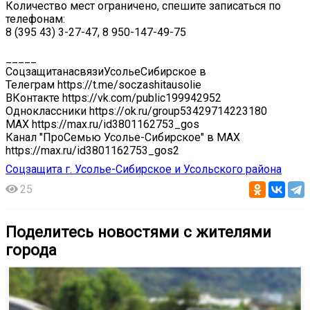
Количество мест ограничено, спешите записаться по
телефонам:
8 (395 43) 3-27-47, 8 950-147-49-75
_____
СоцзащитанасвязиУсольеСибирское в
Телеграм https://t.me/soczashitausolie
ВКонтакте https://vk.com/public199942952
Одноклассники https://ok.ru/group53429714223180
МАХ https://max.ru/id3801162753_gos
Канал "ПроСемью Усолье-Сибирское" в MAX
https://max.ru/id3801162753_gos2
Соцзащита г. Усолье-Сибирское и Усольского района
25
Поделитесь новостями с жителями
города