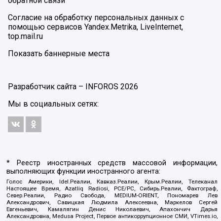
обратной связи
Согласие на обработку персональных данных с
помощью сервисов Yandex.Metrika, LiveInternet,
top.mail.ru
Показать баннерные места
Разработчик сайта –
INFOROS
2026
Мы в социальных сетях:
* Реестр иностранных средств массовой информации,
выполняющих функции иностранного агента:
Голос Америки, Idel.Реалии, Кавказ.Реалии, Крым.Реалии, Телеканал
Настоящее Время, Azatliq Radiosi, PCE/PC, Сибирь.Реалии, Фактограф,
Север.Реалии, Радио Свобода, MEDIUM-ORIENT, Пономарев Лев
Александрович, Савицкая Людмила Алексеевна, Маркелов Сергей
Евгеньевич, Камалягин Денис Николаевич, Апахончич Дарья
Александровна, Medusa Project, Первое антикоррупционное СМИ, VTimes.io,