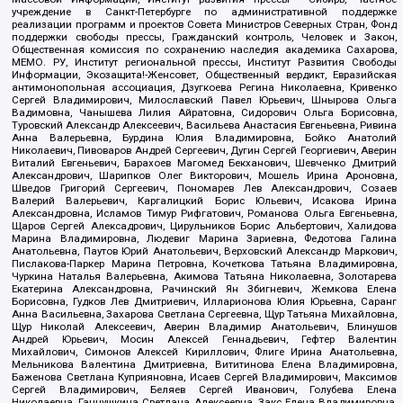
учреждение в Санкт-Петербурге по административной поддержке
реализации программ и проектов Совета Министров Северных Стран, Фонд
поддержки свободы прессы, Гражданский контроль, Человек и Закон,
Общественная комиссия по сохранению наследия академика Сахарова,
МЕМО. РУ, Институт региональной прессы, Институт Развития Свободы
Информации, Экозащита!-Женсовет, Общественный вердикт, Евразийская
антимонопольная ассоциация, Дзугкоева Регина Николаевна, Кривенко
Сергей Владимирович, Милославский Павел Юрьевич, Шнырова Ольга
Вадимовна, Чанышева Лилия Айратовна, Сидорович Ольга Борисовна,
Туровский Александр Алексеевич, Васильева Анастасия Евгеньевна, Ривина
Анна Валерьевна, Бурдина Юлия Владимировна, Бойко Анатолий
Николаевич, Пивоваров Андрей Сергеевич, Дугин Сергей Георгиевич, Аверин
Виталий Евгеньевич, Барахоев Магомед Бекханович, Шевченко Дмитрий
Александрович, Шарипков Олег Викторович, Мошель Ирина Ароновна,
Шведов Григорий Сергеевич, Пономарев Лев Александрович, Созаев
Валерий Валерьевич, Каргалицкий Борис Юльевич, Исакова Ирина
Александровна, Исламов Тимур Рифгатович, Романова Ольга Евгеньевна,
Щаров Сергей Алексадрович, Цирульников Борис Альбертович, Халидова
Марина Владимировна, Людевиг Марина Зариевна, Федотова Галина
Анатольевна, Паутов Юрий Анатольевич, Верховский Александр Маркович,
Пислакова-Паркер Марина Петровна, Кочеткова Татьяна Владимировна,
Чуркина Наталья Валерьевна, Акимова Татьяна Николаевна, Золотарева
Екатерина Александровна, Рачинский Ян Збигневич, Жемкова Елена
Борисовна, Гудков Лев Дмитриевич, Илларионова Юлия Юрьевна, Саранг
Анна Васильевна, Захарова Светлана Сергеевна, Щур Татьяна Михайловна,
Щур Николай Алексеевич, Аверин Владимир Анатольевич, Блинушов
Андрей Юрьевич, Мосин Алексей Геннадьевич, Гефтер Валентин
Михайлович, Симонов Алексей Кириллович, Флиге Ирина Анатольевна,
Мельникова Валентина Дмитриевна, Вититинова Елена Владимировна,
Баженова Светлана Куприяновна, Исаев Сергей Владимирович, Максимов
Сергей Владимирович, Беляев Сергей Иванович, Голубева Елена
Николаевна, Ганнушкина Светлана Алексеевна, Закс Елена Владимировна,