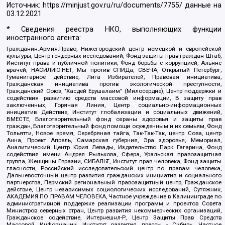
Источник:
https://minjust.gov.ru/ru/documents/7755/
данные на
03.12.2021
* Сведения реестра НКО, выполняющих функции
иностранного агента:
Гражданин.Армия.Право, Нижегородский центр немецкой и европейской
культуры, Центр гендерных исследований, Фонд защиты прав граждан Штаб,
Институт права и публичной политики, Фонд борьбы с коррупцией, Альянс
врачей, НАСИЛИЮ.НЕТ, Мы против СПИДа, СВЕЧА, Открытый Петербург,
Гуманитарное действие, Лига Избирателей, Правовая инициатива,
Гражданская инициатива против экологической преступности,
Гражданский Союз, "Хасдей Ерушалаим" (Милосердие), Центр поддержки и
содействия развитию средств массовой информации, В защиту прав
заключенных, Горячая Линия, Центр социально-информационных
инициатив Действие, Институт глобализации и социальных движений,
ВМЕСТЕ, Благотворительный фонд охраны здоровья и защиты прав
граждан, Благотворительный фонд помощи осужденным и их семьям, Фонд
Тольятти, Новое время, Серебряная тайга, Так-Так-Так, центр Сова, центр
Анна, Проект Апрель, Самарская губерния, Эра здоровья, Мемориал,
Аналитический Центр Юрия Левады, Издательство Парк Гагарина, Фонд
содействия имени Андрея Рылькова, Сфера, Уральская правозащитная
группа, Женщины Евразии, СИБАЛЬТ, Институт прав человека, Фонд защиты
гласности, Российский исследовательский центр по правам человека,
Дальневосточный центр развития гражданских инициатив и социального
партнерства, Пермский региональный правозащитный центр, Гражданское
действие, Центр независимых социологических исследований, Сутяжник,
АКАДЕМИЯ ПО ПРАВАМ ЧЕЛОВЕКА, Частное учреждение в Калининграде по
административной поддержке реализации программ и проектов Совета
Министров северных стран, Центр развития некоммерческих организаций,
Гражданское содействие, Интернешнл-Р, Центр Защиты Прав Средств
Массовой Информации, Институт развития прессы - Сибирь, Частное