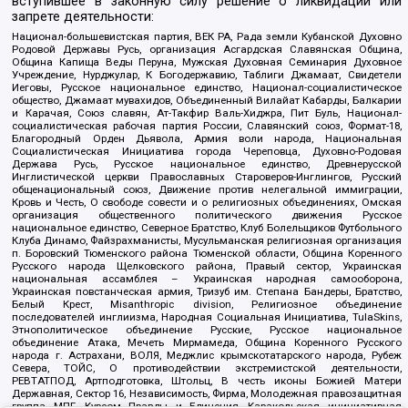
вступившее в законную силу решение о ликвидации или
запрете деятельности:
Национал-большевистская партия, ВЕК РА, Рада земли Кубанской Духовно
Родовой Державы Русь, организация Асгардская Славянская Община,
Община Капища Веды Перуна, Мужская Духовная Семинария Духовное
Учреждение, Нурджулар, К Богодержавию, Таблиги Джамаат, Свидетели
Иеговы, Русское национальное единство, Национал-социалистическое
общество, Джамаат мувахидов, Объединенный Вилайат Кабарды, Балкарии
и Карачая, Союз славян, Ат-Такфир Валь-Хиджра, Пит Буль, Национал-
социалистическая рабочая партия России, Славянский союз, Формат-18,
Благородный Орден Дьявола, Армия воли народа, Национальная
Социалистическая Инициатива города Череповца, Духовно-Родовая
Держава Русь, Русское национальное единство, Древнерусской
Инглистической церкви Православных Староверов-Инглингов, Русский
общенациональный союз, Движение против нелегальной иммиграции,
Кровь и Честь, О свободе совести и о религиозных объединениях, Омская
организация общественного политического движения Русское
национальное единство, Северное Братство, Клуб Болельщиков Футбольного
Клуба Динамо, Файзрахманисты, Мусульманская религиозная организация
п. Боровский Тюменского района Тюменской области, Община Коренного
Русского народа Щелковского района, Правый сектор, Украинская
национальная ассамблея – Украинская народная самооборона,
Украинская повстанческая армия, Тризуб им. Степана Бандеры, Братство,
Белый Крест, Misanthropic division, Религиозное объединение
последователей инглиизма, Народная Социальная Инициатива, TulaSkins,
Этнополитическое объединение Русские, Русское национальное
объединение Атака, Мечеть Мирмамеда, Община Коренного Русского
народа г. Астрахани, ВОЛЯ, Меджлис крымскотатарского народа, Рубеж
Севера, ТОЙС, О противодействии экстремистской деятельности,
РЕВТАТПОД, Артподготовка, Штольц, В честь иконы Божией Матери
Державная, Сектор 16, Независимость, Фирма, Молодежная правозащитная
группа МПГ, Курсом Правды и Единения, Каракольская инициативная