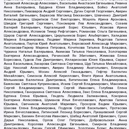
Туровский Александр Алексеевич, Васильева Анастасия Евгеньевна, Ривина
Анна Валерьевна, Бурдина Юлия Владимировна, Бойко Анатолий
Николаевич, Пивоваров Андрей Сергеевич, Дугин Сергей Георгиевич, Аверин
Виталий Евгеньевич, Барахоев Магомед Бекханович, Шевченко Дмитрий
Александрович, Шарипков Олег Викторович, Мошель Ирина Ароновна,
Шведов Григорий Сергеевич, Пономарев Лев Александрович, Созаев
Валерий Валерьевич, Каргалицкий Борис Юльевич, Исакова Ирина
Александровна, Исламов Тимур Рифгатович, Романова Ольга Евгеньевна,
Щаров Сергей Алексадрович, Цирульников Борис Альбертович, Халидова
Марина Владимировна, Людевиг Марина Зариевна, Федотова Галина
Анатольевна, Паутов Юрий Анатольевич, Верховский Александр Маркович,
Пислакова-Паркер Марина Петровна, Кочеткова Татьяна Владимировна,
Чуркина Наталья Валерьевна, Акимова Татьяна Николаевна, Золотарева
Екатерина Александровна, Рачинский Ян Збигневич, Жемкова Елена
Борисовна, Гудков Лев Дмитриевич, Илларионова Юлия Юрьевна, Саранг
Анна Васильевна, Захарова Светлана Сергеевна, Щур Татьяна Михайловна,
Щур Николай Алексеевич, Аверин Владимир Анатольевич, Блинушов
Андрей Юрьевич, Мосин Алексей Геннадьевич, Гефтер Валентин
Михайлович, Симонов Алексей Кириллович, Флиге Ирина Анатольевна,
Мельникова Валентина Дмитриевна, Вититинова Елена Владимировна,
Баженова Светлана Куприяновна, Исаев Сергей Владимирович, Максимов
Сергей Владимирович, Беляев Сергей Иванович, Голубева Елена
Николаевна, Ганнушкина Светлана Алексеевна, Закс Елена Владимировна,
Буртина Елена Юрьевна, Гендель Людмила Залмановна, Кокорина
Екатерина Алексеевна, Шуманов Илья Вячеславович, Арапова Галина
Юрьевна, Свечников Анатолий Мариевич, Прохоров Вадим Юрьевич,
Шахова Елена Владимировна, Подузов Сергей Васильевич, Протасова
Ирина Вячеславовна, Литинский Леонид Борисович, Лукашевский Сергей
Маркович, Бахмин Вячеслав Иванович, Шабад Анатолий Ефимович, Сухих
Дарья Николаевна, Орлов Олег Петрович, Добровольская Анна
Дмитриевна, Королева Александра Евгеньевна, Смирнов Владимир
Александрович, Вицин Сергей Ефимович, Золотухин Борис Андреевич,