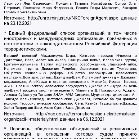
Левинсон Лев Семенович, Локшина Татьяна Иосифовна, Орлов Олег
Петрович, Полякова Мара Федоровна, Резник Генри Маркович, Захаров
Герман Константинович
Источник:
http://unro.minjust.ru/NKOForeignAgent.aspx
данные
на
23.12.2021
* Единый федеральный список организаций, в том числе
иностранных и международных организаций, признанных в
соответствии с законодательством Российской Федерации
террористическими:
Высший военный Маджлисуль Шура, Конгресс народов Ичкерии и
Дагестана, База, Асбат аль-Ансар, Священная война, Исламская группа,
Братья-мусульмане, Партия исламского освобождения, Лашкар-И-Тайба,
Исламская группа, Движение Талибан, Исламская партия Туркестана,
Общество социальных реформ, Общество возрождения исламского
наследия, Дом двух святых, Джунд аш-Шам, Исламский джихад – Джамаат
моджахедов, Аль-Каида в странах исламского Магриба, Имарат Кавказ,
АБТО, Правый сектор, Исламское государство, Джабха аль-Нусра ли-Ахль
аш-Шам, Народное ополчение имени К. Минина и Д. Пожарского, Аджр от
Аллаха Субхану уа Тагьаля SHAM, АУМ Синрике, Муджахеды джамаата Ат-
Тавхида Валь-Джихад, Чистопольский Джамаат, Рохнамо ба суи давлати
исломи, Террористическое сообщество Сеть, Катиба Таухид валь-Джихад,
Хайят Тахрир аш-Шам, Ахлю Сунна Валь Джамаа
Источник:
http://nac.gov.ru/terroristicheskie-i-ekstremistskie-
organizacii-i-materialy.html
данные на
06.12.2021
* Перечень общественных объединений и религиозных
организаций в отношении которых судом принято