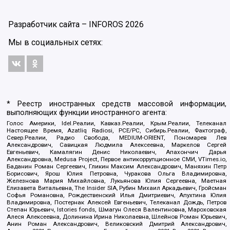
Разработчик сайта –
INFOROS
2026
Мы в социальных сетях:
* Реестр иностранных средств массовой информации,
выполняющих функции иностранного агента:
Голос Америки, Idel.Реалии, Кавказ.Реалии, Крым.Реалии, Телеканал
Настоящее Время, Azatliq Radiosi, PCE/PC, Сибирь.Реалии, Фактограф,
Север.Реалии, Радио Свобода, MEDIUM-ORIENT, Пономарев Лев
Александрович, Савицкая Людмила Алексеевна, Маркелов Сергей
Евгеньевич, Камалягин Денис Николаевич, Апахончич Дарья
Александровна, Medusa Project, Первое антикоррупционное СМИ, VTimes.io,
Баданин Роман Сергеевич, Гликин Максим Александрович, Маняхин Петр
Борисович, Ярош Юлия Петровна, Чуракова Ольга Владимировна,
Железнова Мария Михайловна, Лукьянова Юлия Сергеевна, Маетная
Елизавета Витальевна, The Insider SIA, Рубин Михаил Аркадьевич, Гройсман
Софья Романовна, Рождественский Илья Дмитриевич, Апухтина Юлия
Владимировна, Постернак Алексей Евгеньевич, Телеканал Дождь, Петров
Степан Юрьевич, Istories fonds, Шмагун Олеся Валентиновна, Мароховская
Алеся Алексеевна, Долинина Ирина Николаевна, Шлейнов Роман Юрьевич,
Анин Роман Александрович, Великовский Дмитрий Александрович,