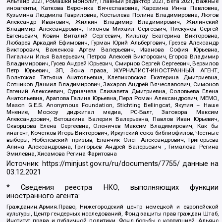
Альтаир 2021, Ромашки монолит, Главный редактор 2021, Вега 2021, Важные
иноагенты, Каткова Вероника Вячеславовна, Карезина Инна Павловна,
Кузьмина Людмила Гавриловна, Костылева Полина Владимировна, Лютов
Александр Иванович, Жилкин Владимир Владимирович, Жилинский
Владимир Александрович, Тихонов Михаил Сергеевич, Пискунов Сергей
Евгеньевич, Ковин Виталий Сергеевич, Кильтау Екатерина Викторовна,
Любарев Аркадий Ефимович, Гурман Юрий Альбертович, Грезев Александр
Викторович, Важенков Артем Валерьевич, Иванова София Юрьевна,
Пигалкин Илья Валерьевич, Петров Алексей Викторович, Егоров Владимир
Владимирович, Гусев Андрей Юрьевич, Смирнов Сергей Сергеевич, Верзилов
Петр Юрьевич, ЗП, Зона права, ЖУРНАЛИСТ-ИНОСТРАННЫЙ АГЕНТ,
Вольтская Татьяна Анатольевна, Клепиковская Екатерина Дмитриевна,
Сотников Даниил Владимирович, Захаров Андрей Вячеславович, Симонов
Евгений Алексеевич, Сурначева Елизавета Дмитриевна, Соловьева Елена
Анатольевна, Арапова Галина Юрьевна, Перл Роман Александрович, МЕМО,
Mason G.E.S. Anonymous Foundation, Stichting Bellingcat, Якутия – Наше
Мнение, Москоу диджитал медиа, РС-Балт, Заговора Максим
Александрович, Ветошкина Валерия Валерьевна, Павлов Иван Юрьевич,
Скворцова Елена Сергеевна, Оленичев Максим Владимирович, Как бы
инагент, Кочетков Игорь Викторович, Иркутский союз библиофилов, Честные
выборы, Нобелевский призыв, Еланчик Олег Александрович, Григорьева
Алина Александровна, Григорьев Андрей Валерьевич , Гималова Регина
Эмилевна, Хисамова Регина Фаритовна
Источник:
https://minjust.gov.ru/ru/documents/7755/
данные на
03.12.2021
* Сведения реестра НКО, выполняющих функции
иностранного агента:
Гражданин.Армия.Право, Нижегородский центр немецкой и европейской
культуры, Центр гендерных исследований, Фонд защиты прав граждан Штаб,
Институт права и публичной политики, Фонд борьбы с коррупцией, Альянс