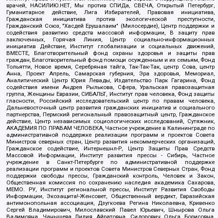
врачей, НАСИЛИЮ.НЕТ, Мы против СПИДа, СВЕЧА, Открытый Петербург,
Гуманитарное действие, Лига Избирателей, Правовая инициатива,
Гражданская инициатива против экологической преступности,
Гражданский Союз, "Хасдей Ерушалаим" (Милосердие), Центр поддержки и
содействия развитию средств массовой информации, В защиту прав
заключенных, Горячая Линия, Центр социально-информационных
инициатив Действие, Институт глобализации и социальных движений,
ВМЕСТЕ, Благотворительный фонд охраны здоровья и защиты прав
граждан, Благотворительный фонд помощи осужденным и их семьям, Фонд
Тольятти, Новое время, Серебряная тайга, Так-Так-Так, центр Сова, центр
Анна, Проект Апрель, Самарская губерния, Эра здоровья, Мемориал,
Аналитический Центр Юрия Левады, Издательство Парк Гагарина, Фонд
содействия имени Андрея Рылькова, Сфера, Уральская правозащитная
группа, Женщины Евразии, СИБАЛЬТ, Институт прав человека, Фонд защиты
гласности, Российский исследовательский центр по правам человека,
Дальневосточный центр развития гражданских инициатив и социального
партнерства, Пермский региональный правозащитный центр, Гражданское
действие, Центр независимых социологических исследований, Сутяжник,
АКАДЕМИЯ ПО ПРАВАМ ЧЕЛОВЕКА, Частное учреждение в Калининграде по
административной поддержке реализации программ и проектов Совета
Министров северных стран, Центр развития некоммерческих организаций,
Гражданское содействие, Интернешнл-Р, Центр Защиты Прав Средств
Массовой Информации, Институт развития прессы - Сибирь, Частное
учреждение в Санкт-Петербурге по административной поддержке
реализации программ и проектов Совета Министров Северных Стран, Фонд
поддержки свободы прессы, Гражданский контроль, Человек и Закон,
Общественная комиссия по сохранению наследия академика Сахарова,
МЕМО. РУ, Институт региональной прессы, Институт Развития Свободы
Информации, Экозащита!-Женсовет, Общественный вердикт, Евразийская
антимонопольная ассоциация, Дзугкоева Регина Николаевна, Кривенко
Сергей Владимирович, Милославский Павел Юрьевич, Шнырова Ольга
Вадимовна, Чанышева Лилия Айратовна, Сидорович Ольга Борисовна,