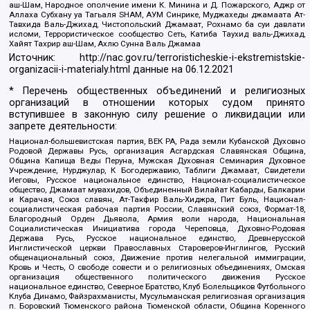
аш-Шам, Народное ополчение имени К. Минина и Д. Пожарского, Аджр от
Аллаха Субхану уа Тагьаля SHAM, АУМ Синрике, Муджахеды джамаата Ат-
Тавхида Валь-Джихад, Чистопольский Джамаат, Рохнамо ба суи давлати
исломи, Террористическое сообщество Сеть, Катиба Таухид валь-Джихад,
Хайят Тахрир аш-Шам, Ахлю Сунна Валь Джамаа
Источник:
http://nac.gov.ru/terroristicheskie-i-ekstremistskie-
organizacii-i-materialy.html
данные на
06.12.2021
* Перечень общественных объединений и религиозных
организаций в отношении которых судом принято
вступившее в законную силу решение о ликвидации или
запрете деятельности:
Национал-большевистская партия, ВЕК РА, Рада земли Кубанской Духовно
Родовой Державы Русь, организация Асгардская Славянская Община,
Община Капища Веды Перуна, Мужская Духовная Семинария Духовное
Учреждение, Нурджулар, К Богодержавию, Таблиги Джамаат, Свидетели
Иеговы, Русское национальное единство, Национал-социалистическое
общество, Джамаат мувахидов, Объединенный Вилайат Кабарды, Балкарии
и Карачая, Союз славян, Ат-Такфир Валь-Хиджра, Пит Буль, Национал-
социалистическая рабочая партия России, Славянский союз, Формат-18,
Благородный Орден Дьявола, Армия воли народа, Национальная
Социалистическая Инициатива города Череповца, Духовно-Родовая
Держава Русь, Русское национальное единство, Древнерусской
Инглистической церкви Православных Староверов-Инглингов, Русский
общенациональный союз, Движение против нелегальной иммиграции,
Кровь и Честь, О свободе совести и о религиозных объединениях, Омская
организация общественного политического движения Русское
национальное единство, Северное Братство, Клуб Болельщиков Футбольного
Клуба Динамо, Файзрахманисты, Мусульманская религиозная организация
п. Боровский Тюменского района Тюменской области, Община Коренного