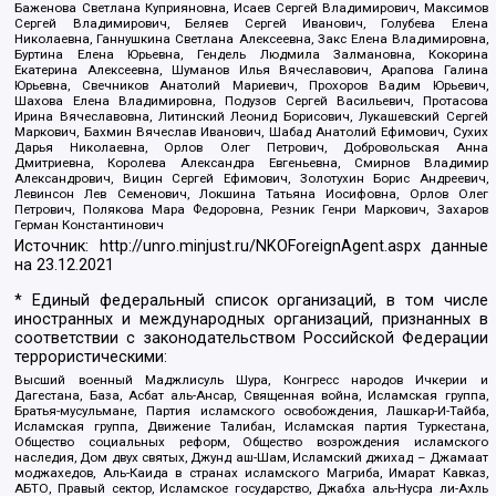
Баженова Светлана Куприяновна, Исаев Сергей Владимирович, Максимов
Сергей Владимирович, Беляев Сергей Иванович, Голубева Елена
Николаевна, Ганнушкина Светлана Алексеевна, Закс Елена Владимировна,
Буртина Елена Юрьевна, Гендель Людмила Залмановна, Кокорина
Екатерина Алексеевна, Шуманов Илья Вячеславович, Арапова Галина
Юрьевна, Свечников Анатолий Мариевич, Прохоров Вадим Юрьевич,
Шахова Елена Владимировна, Подузов Сергей Васильевич, Протасова
Ирина Вячеславовна, Литинский Леонид Борисович, Лукашевский Сергей
Маркович, Бахмин Вячеслав Иванович, Шабад Анатолий Ефимович, Сухих
Дарья Николаевна, Орлов Олег Петрович, Добровольская Анна
Дмитриевна, Королева Александра Евгеньевна, Смирнов Владимир
Александрович, Вицин Сергей Ефимович, Золотухин Борис Андреевич,
Левинсон Лев Семенович, Локшина Татьяна Иосифовна, Орлов Олег
Петрович, Полякова Мара Федоровна, Резник Генри Маркович, Захаров
Герман Константинович
Источник:
http://unro.minjust.ru/NKOForeignAgent.aspx
данные
на
23.12.2021
* Единый федеральный список организаций, в том числе
иностранных и международных организаций, признанных в
соответствии с законодательством Российской Федерации
террористическими:
Высший военный Маджлисуль Шура, Конгресс народов Ичкерии и
Дагестана, База, Асбат аль-Ансар, Священная война, Исламская группа,
Братья-мусульмане, Партия исламского освобождения, Лашкар-И-Тайба,
Исламская группа, Движение Талибан, Исламская партия Туркестана,
Общество социальных реформ, Общество возрождения исламского
наследия, Дом двух святых, Джунд аш-Шам, Исламский джихад – Джамаат
моджахедов, Аль-Каида в странах исламского Магриба, Имарат Кавказ,
АБТО, Правый сектор, Исламское государство, Джабха аль-Нусра ли-Ахль