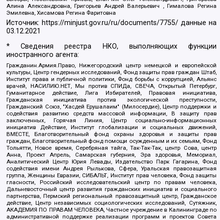
Алина Александровна, Григорьев Андрей Валерьевич , Гималова Регина
Эмилевна, Хисамова Регина Фаритовна
Источник:
https://minjust.gov.ru/ru/documents/7755/
данные на
03.12.2021
* Сведения реестра НКО, выполняющих функции
иностранного агента:
Гражданин.Армия.Право, Нижегородский центр немецкой и европейской
культуры, Центр гендерных исследований, Фонд защиты прав граждан Штаб,
Институт права и публичной политики, Фонд борьбы с коррупцией, Альянс
врачей, НАСИЛИЮ.НЕТ, Мы против СПИДа, СВЕЧА, Открытый Петербург,
Гуманитарное действие, Лига Избирателей, Правовая инициатива,
Гражданская инициатива против экологической преступности,
Гражданский Союз, "Хасдей Ерушалаим" (Милосердие), Центр поддержки и
содействия развитию средств массовой информации, В защиту прав
заключенных, Горячая Линия, Центр социально-информационных
инициатив Действие, Институт глобализации и социальных движений,
ВМЕСТЕ, Благотворительный фонд охраны здоровья и защиты прав
граждан, Благотворительный фонд помощи осужденным и их семьям, Фонд
Тольятти, Новое время, Серебряная тайга, Так-Так-Так, центр Сова, центр
Анна, Проект Апрель, Самарская губерния, Эра здоровья, Мемориал,
Аналитический Центр Юрия Левады, Издательство Парк Гагарина, Фонд
содействия имени Андрея Рылькова, Сфера, Уральская правозащитная
группа, Женщины Евразии, СИБАЛЬТ, Институт прав человека, Фонд защиты
гласности, Российский исследовательский центр по правам человека,
Дальневосточный центр развития гражданских инициатив и социального
партнерства, Пермский региональный правозащитный центр, Гражданское
действие, Центр независимых социологических исследований, Сутяжник,
АКАДЕМИЯ ПО ПРАВАМ ЧЕЛОВЕКА, Частное учреждение в Калининграде по
административной поддержке реализации программ и проектов Совета