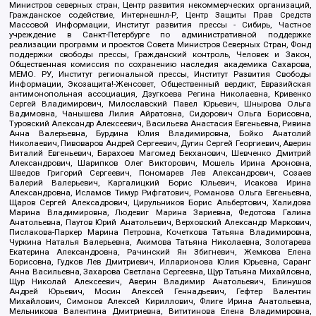
Министров северных стран, Центр развития некоммерческих организаций,
Гражданское содействие, Интернешнл-Р, Центр Защиты Прав Средств
Массовой Информации, Институт развития прессы - Сибирь, Частное
учреждение в Санкт-Петербурге по административной поддержке
реализации программ и проектов Совета Министров Северных Стран, Фонд
поддержки свободы прессы, Гражданский контроль, Человек и Закон,
Общественная комиссия по сохранению наследия академика Сахарова,
МЕМО. РУ, Институт региональной прессы, Институт Развития Свободы
Информации, Экозащита!-Женсовет, Общественный вердикт, Евразийская
антимонопольная ассоциация, Дзугкоева Регина Николаевна, Кривенко
Сергей Владимирович, Милославский Павел Юрьевич, Шнырова Ольга
Вадимовна, Чанышева Лилия Айратовна, Сидорович Ольга Борисовна,
Туровский Александр Алексеевич, Васильева Анастасия Евгеньевна, Ривина
Анна Валерьевна, Бурдина Юлия Владимировна, Бойко Анатолий
Николаевич, Пивоваров Андрей Сергеевич, Дугин Сергей Георгиевич, Аверин
Виталий Евгеньевич, Барахоев Магомед Бекханович, Шевченко Дмитрий
Александрович, Шарипков Олег Викторович, Мошель Ирина Ароновна,
Шведов Григорий Сергеевич, Пономарев Лев Александрович, Созаев
Валерий Валерьевич, Каргалицкий Борис Юльевич, Исакова Ирина
Александровна, Исламов Тимур Рифгатович, Романова Ольга Евгеньевна,
Щаров Сергей Алексадрович, Цирульников Борис Альбертович, Халидова
Марина Владимировна, Людевиг Марина Зариевна, Федотова Галина
Анатольевна, Паутов Юрий Анатольевич, Верховский Александр Маркович,
Пислакова-Паркер Марина Петровна, Кочеткова Татьяна Владимировна,
Чуркина Наталья Валерьевна, Акимова Татьяна Николаевна, Золотарева
Екатерина Александровна, Рачинский Ян Збигневич, Жемкова Елена
Борисовна, Гудков Лев Дмитриевич, Илларионова Юлия Юрьевна, Саранг
Анна Васильевна, Захарова Светлана Сергеевна, Щур Татьяна Михайловна,
Щур Николай Алексеевич, Аверин Владимир Анатольевич, Блинушов
Андрей Юрьевич, Мосин Алексей Геннадьевич, Гефтер Валентин
Михайлович, Симонов Алексей Кириллович, Флиге Ирина Анатольевна,
Мельникова Валентина Дмитриевна, Вититинова Елена Владимировна,