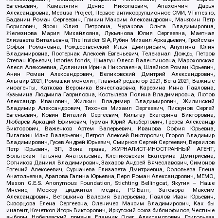
Евгеньевич, Камалягин Денис Николаевич, Апахончич Дарья
Александровна, Medusa Project, Первое антикоррупционное СМИ, VTimes.io,
Баданин Роман Сергеевич, Гликин Максим Александрович, Маняхин Петр
Борисович, Ярош Юлия Петровна, Чуракова Ольга Владимировна,
Железнова Мария Михайловна, Лукьянова Юлия Сергеевна, Маетная
Елизавета Витальевна, The Insider SIA, Рубин Михаил Аркадьевич, Гройсман
Софья Романовна, Рождественский Илья Дмитриевич, Апухтина Юлия
Владимировна, Постернак Алексей Евгеньевич, Телеканал Дождь, Петров
Степан Юрьевич, Istories fonds, Шмагун Олеся Валентиновна, Мароховская
Алеся Алексеевна, Долинина Ирина Николаевна, Шлейнов Роман Юрьевич,
Анин Роман Александрович, Великовский Дмитрий Александрович,
Альтаир 2021, Ромашки монолит, Главный редактор 2021, Вега 2021, Важные
иноагенты, Каткова Вероника Вячеславовна, Карезина Инна Павловна,
Кузьмина Людмила Гавриловна, Костылева Полина Владимировна, Лютов
Александр Иванович, Жилкин Владимир Владимирович, Жилинский
Владимир Александрович, Тихонов Михаил Сергеевич, Пискунов Сергей
Евгеньевич, Ковин Виталий Сергеевич, Кильтау Екатерина Викторовна,
Любарев Аркадий Ефимович, Гурман Юрий Альбертович, Грезев Александр
Викторович, Важенков Артем Валерьевич, Иванова София Юрьевна,
Пигалкин Илья Валерьевич, Петров Алексей Викторович, Егоров Владимир
Владимирович, Гусев Андрей Юрьевич, Смирнов Сергей Сергеевич, Верзилов
Петр Юрьевич, ЗП, Зона права, ЖУРНАЛИСТ-ИНОСТРАННЫЙ АГЕНТ,
Вольтская Татьяна Анатольевна, Клепиковская Екатерина Дмитриевна,
Сотников Даниил Владимирович, Захаров Андрей Вячеславович, Симонов
Евгений Алексеевич, Сурначева Елизавета Дмитриевна, Соловьева Елена
Анатольевна, Арапова Галина Юрьевна, Перл Роман Александрович, МЕМО,
Mason G.E.S. Anonymous Foundation, Stichting Bellingcat, Якутия – Наше
Мнение, Москоу диджитал медиа, РС-Балт, Заговора Максим
Александрович, Ветошкина Валерия Валерьевна, Павлов Иван Юрьевич,
Скворцова Елена Сергеевна, Оленичев Максим Владимирович, Как бы
инагент, Кочетков Игорь Викторович, Иркутский союз библиофилов, Честные
выборы, Нобелевский призыв, Еланчик Олег Александрович, Григорьева