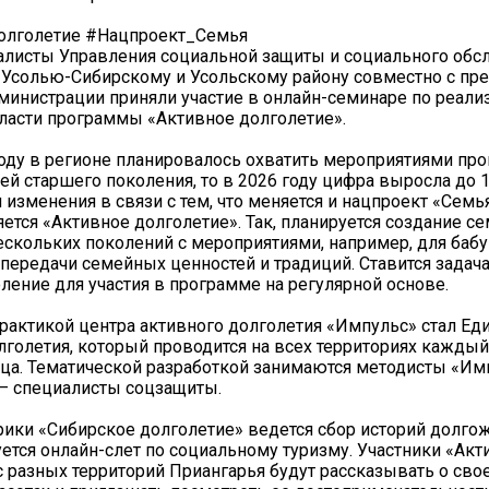
олголетие #Нацпроект_Семья
алисты Управления социальной защиты и социального обс
 Усолью-Сибирскому и Усольскому району совместно с пр
министрации приняли участие в онлайн-семинаре по реали
ласти программы «Активное долголетие».
году в регионе планировалось охватить мероприятиями пр
ей старшего поколения, то в 2026 году цифра выросла до 1
 изменения в связи с тем, что меняется и нацпроект «Семь
яется «Активное долголетие». Так, планируется создание с
ескольких поколений с мероприятиями, например, для ба
 передачи семейных ценностей и традиций. Ставится задач
ление для участия в программе на регулярной основе.
рактикой центра активного долголетия «Импульс» стал Ед
лголетия, который проводится на всех территориях кажды
ца. Тематической разработкой занимаются методисты «Им
– специалисты соцзащиты.
рики «Сибирское долголетие» ведется сбор историй долгож
ется онлайн-слет по социальному туризму. Участники «Акт
с разных территорий Приангарья будут рассказывать о сво