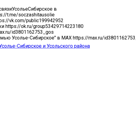
связиУсольеСибирское в
s://t.me/soczashitausolie
ps://vk.com/public199942952
и https://ok.ru/group53429714223180
max.ru/id3801162753_gos
мью Усолье-Сибирское" в MAX https://max.ru/id380116275
 Усолье-Сибирское и Усольского района