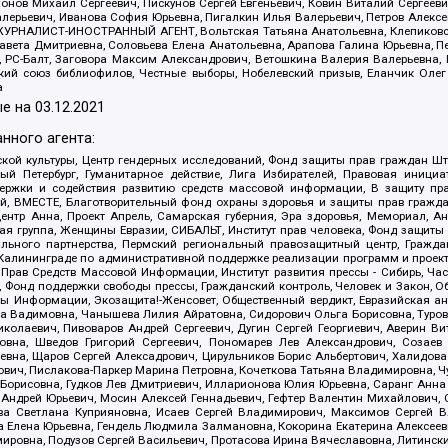
ов Михаил Сергеевич, Пискунов Сергей Евгеньевич, Ковин Виталий Сергеевич
алерьевич, Иванова София Юрьевна, Пигалкин Илья Валерьевич, Петров Алексе
а, ЖУРНАЛИСТ-ИНОСТРАННЫЙ АГЕНТ, Вольтская Татьяна Анатольевна, Клепиков
авета Дмитриевна, Соловьева Елена Анатольевна, Арапова Галина Юрьевна, П
иа, РС-Балт, Заговора Максим Александрович, Ветошкина Валерия Валерьевна
ский союз библиофилов, Честные выборы, Нобелевский призыв, Еланчик Олег
а
е на
03.12.2021
нного агента:
ой культуры, Центр гендерных исследований, Фонд защиты прав граждан Шта
 Петербург, Гуманитарное действие, Лига Избирателей, Правовая инициат
держки и содействия развитию средств массовой информации, В защиту п
ий, ВМЕСТЕ, Благотворительный фонд охраны здоровья и защиты прав граж
, центр Анна, Проект Апрель, Самарская губерния, Эра здоровья, Мемориал,
я группа, Женщины Евразии, СИБАЛЬТ, Институт прав человека, Фонд защиты 
льного партнерства, Пермский региональный правозащитный центр, Граждан
лининграде по административной поддержке реализации программ и проекто
 Прав Средств Массовой Информации, Институт развития прессы - Сибирь, Ча
, Фонд поддержки свободы прессы, Гражданский контроль, Человек и Закон, 
оды Информации, Экозащита!-Женсовет, Общественный вердикт, Евразийская а
 Вадимовна, Чанышева Лилия Айратовна, Сидорович Ольга Борисовна, Туровс
олаевич, Пивоваров Андрей Сергеевич, Дугин Сергей Георгиевич, Аверин В
вна, Шведов Григорий Сергеевич, Пономарев Лев Александрович, Созаев
евна, Щаров Сергей Алексадрович, Цирульников Борис Альбертович, Халидо
ович, Пислакова-Паркер Марина Петровна, Кочеткова Татьяна Владимировна, Ч
Борисовна, Гудков Лев Дмитриевич, Илларионова Юлия Юрьевна, Саранг Анна
Андрей Юрьевич, Мосин Алексей Геннадьевич, Гефтер Валентин Михайлович,
а Светлана Куприяновна, Исаев Сергей Владимирович, Максимов Сергей Вл
а Елена Юрьевна, Гендель Людмила Залмановна, Кокорина Екатерина Алексее
ровна, Подузов Сергей Васильевич, Протасова Ирина Вячеславовна, Литинск