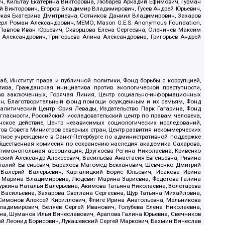
, Кильтау Екатерина Викторовна, Любарев Аркадий Ефимович, Гурман
й Викторович, Егоров Владимир Владимирович, Гусев Андрей Юрьевич,
ская Екатерина Дмитриевна, Сотников Даниил Владимирович, Захаров
ерл Роман Александрович, МЕМО, Mason G.E.S. Anonymous Foundation,
, Павлов Иван Юрьевич, Скворцова Елена Сергеевна, Оленичев Максим
 Александрович, Григорьева Алина Александровна, Григорьев Андрей
б, Институт права и публичной политики, Фонд борьбы с коррупцией,
ива, Гражданская инициатива против экологической преступности,
рав заключенных, Горячая Линия, Центр социально-информационных
дан, Благотворительный фонд помощи осужденным и их семьям, Фонд
 Аналитический Центр Юрия Левады, Издательство Парк Гагарина, Фонд
гласности, Российский исследовательский центр по правам человека,
ское действие, Центр независимых социологических исследований,
в Совета Министров северных стран, Центр развития некоммерческих
стное учреждение в Санкт-Петербурге по административной поддержке
Общественная комиссия по сохранению наследия академика Сахарова,
нтимонопольная ассоциация, Дзугкоева Регина Николаевна, Кривенко
кий Александр Алексеевич, Васильева Анастасия Евгеньевна, Ривина
италий Евгеньевич, Барахоев Магомед Бекханович, Шевченко Дмитрий
 Валерий Валерьевич, Каргалицкий Борис Юльевич, Исакова Ирина
ва Марина Владимировна, Людевиг Марина Зариевна, Федотова Галина
уркина Наталья Валерьевна, Акимова Татьяна Николаевна, Золотарева
 Васильевна, Захарова Светлана Сергеевна, Щур Татьяна Михайловна,
 Симонов Алексей Кириллович, Флиге Ирина Анатольевна, Мельникова
адимирович, Беляев Сергей Иванович, Голубева Елена Николаевна,
вна, Шуманов Илья Вячеславович, Арапова Галина Юрьевна, Свечников
ий Леонид Борисович, Лукашевский Сергей Маркович, Бахмин Вячеслав