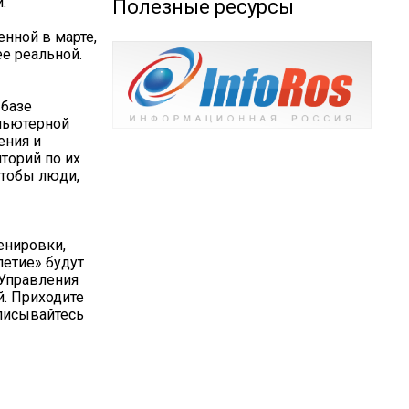
.
Полезные ресурсы
нной в марте,
ее реальной.
 базе
пьютерной
ения и
торий по их
чтобы люди,
енировки,
летие» будут
 Управления
й. Приходите
аписывайтесь