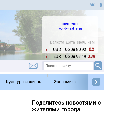
Подробнее
world-weather.ru
Валюта
Дата
знач.
изм.
▼
USD
06.08
80.93
0.2
▼
EUR
06.08
93.19
0.39
Культурная жизнь
Экономика
Спорт
Д
Поделитесь новостями с
жителями города