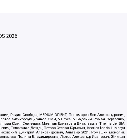
OS
2026
.Реалии, Радио Свобода, MEDIUM-ORIENT, Пономарев Лев Александрович,
ервое антикоррупционное СМИ, VTimes.io, Баданин Роман Сергеевич,
ова Юлия Сергеевна, Маетная Елизавета Витальевна, The Insider SIA,
ич, Телеканал Дождь, Петров Степан Юрьевич, Istories fonds, Шмагун
иковский Дмитрий Александрович, Альтаир 2021, Ромашки монолит,
, Костылева Полина Владимировна, Лютов Александр Иванович, Жилкин