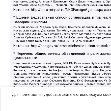
Иванович, Шабад Анатолий Ефимович, Сухих Дарья Николаевна, Орл
Золотухин Борис Андреевич, Левинсон Лев Семенович, Локшина Тать
Источник:
http://unro.minjust.ru/NKOForeignAgent.aspx
дан
* Единый федеральный список организаций, в том чис
террористическими:
Высший военный Маджлисуль Шура, Конгресс народов Ичкерии и Да
Исламская группа, Движение Талибан, Исламская партия Туркест
моджахедов, Аль-Каида в странах исламского Магриба, Имарат Кавка
Аллаха Субхану уа Тагьаля SHAM, АУМ Синрике, Муджахеды джамаа
Джихад, Хайят Тахрир аш-Шам, Ахлю Сунна Валь Джамаа
Источник:
http://nac.gov.ru/terroristicheskie-i-ekstremistskie
* Перечень общественных объединений и религиозных
деятельности:
Национал-большевистская партия, ВЕК РА, Рада земли Кубанской 
Учреждение, Нурджулар, К Богодержавию, Таблиги Джамаат, Свидете
Карачая, Союз славян, Ат-Такфир Валь-Хиджра, Пит Буль, Нацио
Социалистическая Инициатива города Череповца, Духовно-Родо
общенациональный союз, Движение против нелегальной иммиграц
национальное единство, Северное Братство, Клуб Болельщиков Фу
Коренного Русского народа Щелковского района, Правый сектор, Ук
Белый Крест, Misanthropic division, Религиозное объединение пос
Атака, Мечеть Мирмамеда, Община Коренного Русского народа г
Для повышения удобства сайта мы используем cooki
Артподготовка, Штольц, В честь иконы Божией Матери Державная, С
Крю, Союз Славянских Сил Руси, Алля-Аят, Благотворительный панси
Патриотический клуб-Новокузнецк/РПК, Сибирский державный союз, Ф
Источник:
https://minjust.gov.ru/ru/documents/7822/
данны