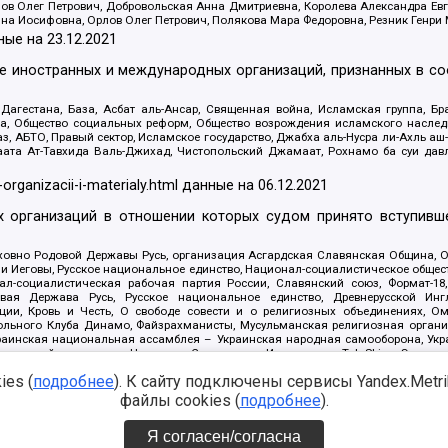
ов Олег Петрович, Добровольская Анна Дмитриевна, Королева Александра Ев
яна Иосифовна, Орлов Олег Петрович, Полякова Мара Федоровна, Резник Генри
ные на
23.12.2021
ле иностранных и международных организаций, признанных в с
гестана, База, Асбат аль-Ансар, Священная война, Исламская группа, Бра
ана, Общество социальных реформ, Общество возрождения исламского насле
з, АБТО, Правый сектор, Исламское государство, Джабха аль-Нусра ли-Ахль а
та Ат-Тавхида Валь-Джихад, Чистопольский Джамаат, Рохнамо ба суи давлат
-organizacii-i-materialy.html
данные на
06.12.2021
 организаций в отношении которых судом принято вступивше
Духовно Родовой Державы Русь, организация Асгардская Славянская Община,
ли Иеговы, Русское национальное единство, Национал-социалистическое обще
нал-социалистическая рабочая партия России, Славянский союз, Формат-
вая Держава Русь, Русское национальное единство, Древнерусской Ингл
ии, Кровь и Честь, О свободе совести и о религиозных объединениях, Ом
тбольного Клуба Динамо, Файзрахманисты, Мусульманская религиозная орган
раинская национальная ассамблея – Украинская народная самооборона, Укра
ледователей инглиизма, Народная Социальная Инициатива, TulaSkins, Этноп
. Астрахани, ВОЛЯ, Меджлис крымскотатарского народа, Рубеж Севера, ТО
es (
подробнее
). К сайту подключены сервисы Yandex.Metrika
ектор 16, Независимость, Фирма, Молодежная правозащитная группа МПГ, Кур
онат Ак Умут, Русская республика Русь, Арестантское уголовное единство, Ба
файлы cookies (
подробнее
).
онд борьбы с коррупцией, Фонд защиты прав граждан, Штабы Навального, Сове
е на
08.12.2021
Я согласен/согласна