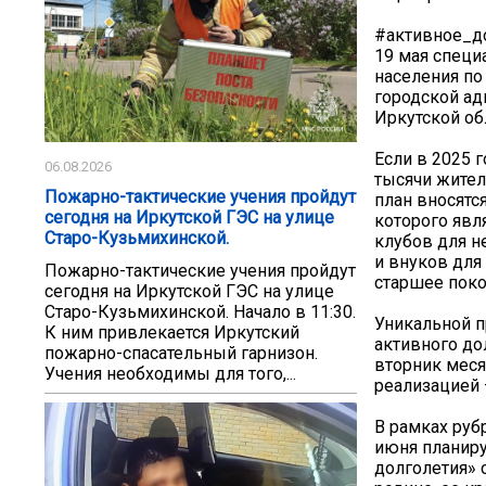
#активное_д
19 мая специ
населения по
городской ад
Иркутской об
Если в 2025 
06.08.2026
тысячи жител
Пожарно-тактические учения пройдут
план вносятся
сегодня на Иркутской ГЭС на улице
которого явл
Старо-Кузьмихинской.
клубов для н
и внуков для
Пожарно-тактические учения пройдут
старшее поко
сегодня на Иркутской ГЭС на улице
Старо-Кузьмихинской. Начало в 11:30.
Уникальной п
К ним привлекается Иркутский
активного до
пожарно-спасательный гарнизон.
вторник меся
Учения необходимы для того,...
реализацией 
В рамках руб
июня планиру
долголетия» 