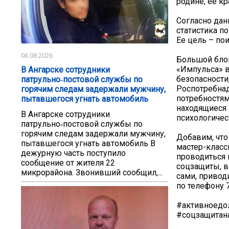
родине, ее к
Согласно дан
статистика п
Ее цель – по
06.08.2026
Большой бло
«Импульса» в
В Ангарске сотрудники
безопасности
патрульно‑постовой службы по
Роспотребнад
горячим следам задержали мужчину,
потребностям
пытавшегося угнать автомобиль
находящиеся 
В Ангарске сотрудники
психологиче
патрульно‑постовой службы по
горячим следам задержали мужчину,
Добавим, что
пытавшегося угнать автомобиль В
мастер-класс
дежурную часть поступило
проводиться 
сообщение от жителя 22
соцзащиты, в
микрорайона. Звонивший сообщил,...
сами, привод
по телефону 7
#активноедо
#соцзащитан