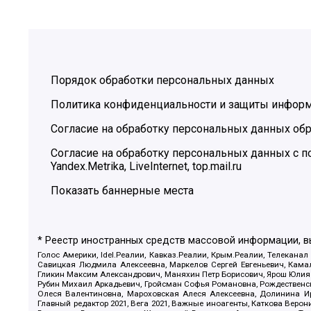
Порядок обработки персональных данных
Политика конфиденциальности и защиты инфор
Согласие на обработку персональных данных обр
Согласие на обработку персональных данных с
Yandex.Metrika, LiveInternet, top.mail.ru
Показать баннерные места
* Реестр иностранных средств массовой информации, 
Голос Америки, Idel.Реалии, Кавказ.Реалии, Крым.Реалии, Телеканал
Савицкая Людмила Алексеевна, Маркелов Сергей Евгеньевич, Камал
Гликин Максим Александрович, Маняхин Петр Борисович, Ярош Юлия П
Рубин Михаил Аркадьевич, Гройсман Софья Романовна, Рождественски
Олеся Валентиновна, Мароховская Алеся Алексеевна, Долинина И
Главный редактор 2021, Вега 2021, Важные иноагенты, Каткова Вер