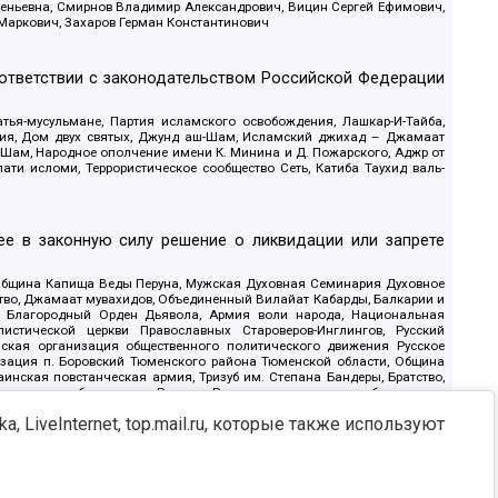
геньевна, Смирнов Владимир Александрович, Вицин Сергей Ефимович,
 Маркович, Захаров Герман Константинович
оответствии с законодательством Российской Федерации
тья-мусульмане, Партия исламского освобождения, Лашкар-И-Тайба,
дия, Дом двух святых, Джунд аш-Шам, Исламский джихад – Джамаат
ш-Шам, Народное ополчение имени К. Минина и Д. Пожарского, Аджр от
и исломи, Террористическое сообщество Сеть, Катиба Таухид валь-
е в законную силу решение о ликвидации или запрете
 Община Капища Веды Перуна, Мужская Духовная Семинария Духовное
ство, Джамаат мувахидов, Объединенный Вилайат Кабарды, Балкарии и
18, Благородный Орден Дьявола, Армия воли народа, Национальная
истической церкви Православных Староверов-Инглингов, Русский
ская организация общественного политического движения Русское
изация п. Боровский Тюменского района Тюменской области, Община
инская повстанческая армия, Тризуб им. Степана Бандеры, Братство,
олитическое объединение Русские, Русское национальное объединение
ЙС, О противодействии экстремистской деятельности, РЕВТАТПОД,
, LiveInternet, top.mail.ru, которые также используют
сом Правды и Единения, Каракольская инициативная группа, Автоград
шкорт, Нация и свобода, W.H.С., Фалунь Дафа, Иртыш Ultras, Русский
т граждан СССР Прикубанского округа г. Краснодара