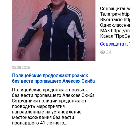
_____
Соцзащитана
Телеграм http
ВКонтакте htt
Одноклассник
МАХ https://
Канал "ПроСе
Соцзащита г.
34
05.08.2026
Полицейские продолжают розыск
без вести пропавшего Алексея Скиба
Полицейские продолжают розыск
без вести пропавшего Алексея Скиба
Сотрудники полиции продолжают
проводить мероприятия,
направленные на установление
местонахождения без вести
пропавшего 41-летнего...