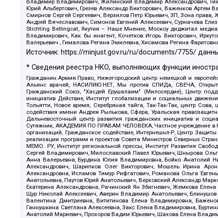
Владимир Владимирович, Жилинский Владимир Александрович, Тихон
Юрий Альбертович, Грезев Александр Викторович, Важенков Артем В
Смирнов Сергей Сергеевич, Верзилов Петр Юрьевич, ЗП, Зона прав
Андрей Вячеславович, Симонов Евгений Алексеевич, Сурначева Елиз
Stichting Bellingcat, Якутия – Наше Мнение, Москоу диджитал мед
Владимирович, Как бы инагент, Кочетков Игорь Викторович, Иркут
Валерьевич , Гималова Регина Эмилевна, Хисамова Регина Фаритовн
Источник:
https://minjust.gov.ru/ru/documents/7755/
данны
* Сведения реестра НКО, выполняющих функции иностра
Гражданин.Армия.Право, Нижегородский центр немецкой и европейск
Альянс врачей, НАСИЛИЮ.НЕТ, Мы против СПИДа, СВЕЧА, Открытый
Гражданский Союз, "Хасдей Ерушалаим" (Милосердие), Центр под
инициатив Действие, Институт глобализации и социальных движен
Тольятти, Новое время, Серебряная тайга, Так-Так-Так, центр Сова
содействия имени Андрея Рылькова, Сфера, Уральская правозащитна
Дальневосточный центр развития гражданских инициатив и социа
Сутяжник, АКАДЕМИЯ ПО ПРАВАМ ЧЕЛОВЕКА, Частное учреждение в Ка
организаций, Гражданское содействие, Интернешнл-Р, Центр Защиты
реализации программ и проектов Совета Министров Северных Стран
МЕМО. РУ, Институт региональной прессы, Институт Развития Своб
Сергей Владимирович, Милославский Павел Юрьевич, Шнырова Ольга
Анна Валерьевна, Бурдина Юлия Владимировна, Бойко Анатолий Ник
Александрович, Шарипков Олег Викторович, Мошель Ирина Ароно
Александровна, Исламов Тимур Рифгатович, Романова Ольга Евгень
Анатольевна, Паутов Юрий Анатольевич, Верховский Александр Марк
Екатерина Александровна, Рачинский Ян Збигневич, Жемкова Елена 
Щур Николай Алексеевич, Аверин Владимир Анатольевич, Блинушов 
Валентина Дмитриевна, Вититинова Елена Владимировна, Баженов
Ганнушкина Светлана Алексеевна, Закс Елена Владимировна, Буртин
Анатолий Мариевич, Прохоров Вадим Юрьевич, Шахова Елена Владими