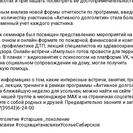
расотах и приглашать посмотреть ее достопримечательности
ным анализа новой формы отчетности по программе, введе
о количеству участников «Активного долголетия» стала бол
именный учет каждого участника.
к семинара был посвящен представлению мероприятий на
 очном и онлайн-формате по пожарной, финансовой и ком
, профилактике ДТП, лекций специалистов из здравоохран
зора. Онлайн-встречи «Импульс» готов провести для терри
. В планах – видеозанятия с психологом на платформе VK, 
на социальном сопровождении на дому, могли получить
скую помощь.
 информацию о том, какие интересные встречи, занятия, тр
ы, лекции, тренинги в рамках программы «Активное долго
в ближайшую неделю для усольчан, можно найти на сайте
 нашей группе в месенджере МАХ и на страничках соцсете
ите с собой родных и друзей. Предварительно звоните и з
(39543)6-24-00.
лголетие #старшее_поколение
асвязи #соцзащитанасвязиУсольеСибирское