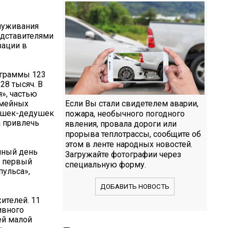
луживания
едставителями
зации в
ограммы 123
28 тысяч. В
я», частью
емейных
Если Вы стали свидетелем аварии,
бушек-дедушек
пожара, необычного погодного
а привлечь
явления, провала дороги или
прорыва теплотрассы, сообщите об
этом в ленте народных новостей.
иный день
Загружайте фотографии через
й первый
специальную форму.
пульса»,
ДОБАВИТЬ НОВОСТЬ
ителей. 11
ивного
ей малой