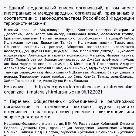
* Единый федеральный список организаций, в том числе
иностранных и международных организаций, признанных в
соответствии с законодательством Российской Федерации
террористическими:
Высший военный Маджлисуль Шура, Конгресс народов Ичкерии и
Дагестана, База, Асбат аль-Ансар, Священная война, Исламская группа,
Братья-мусульмане, Партия исламского освобождения, Лашкар-И-Тайба,
Исламская группа, Движение Талибан, Исламская партия Туркестана,
Общество социальных реформ, Общество возрождения исламского
наследия, Дом двух святых, Джунд аш-Шам, Исламский джихад – Джамаат
моджахедов, Аль-Каида в странах исламского Магриба, Имарат Кавказ,
АБТО, Правый сектор, Исламское государство, Джабха аль-Нусра ли-Ахль
аш-Шам, Народное ополчение имени К. Минина и Д. Пожарского, Аджр от
Аллаха Субхану уа Тагьаля SHAM, АУМ Синрике, Муджахеды джамаата Ат-
Тавхида Валь-Джихад, Чистопольский Джамаат, Рохнамо ба суи давлати
исломи, Террористическое сообщество Сеть, Катиба Таухид валь-Джихад,
Хайят Тахрир аш-Шам, Ахлю Сунна Валь Джамаа
Источник:
http://nac.gov.ru/terroristicheskie-i-ekstremistskie-
organizacii-i-materialy.html
данные на
06.12.2021
* Перечень общественных объединений и религиозных
организаций в отношении которых судом принято
вступившее в законную силу решение о ликвидации или
запрете деятельности:
Национал-большевистская партия, ВЕК РА, Рада земли Кубанской Духовно
Родовой Державы Русь, организация Асгардская Славянская Община,
Община Капища Веды Перуна, Мужская Духовная Семинария Духовное