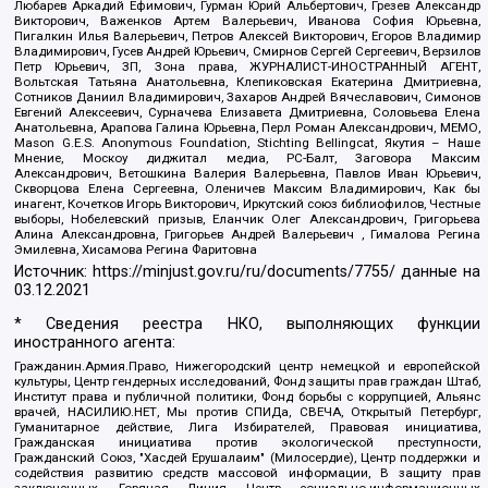
Любарев Аркадий Ефимович, Гурман Юрий Альбертович, Грезев Александр
Викторович, Важенков Артем Валерьевич, Иванова София Юрьевна,
Пигалкин Илья Валерьевич, Петров Алексей Викторович, Егоров Владимир
Владимирович, Гусев Андрей Юрьевич, Смирнов Сергей Сергеевич, Верзилов
Петр Юрьевич, ЗП, Зона права, ЖУРНАЛИСТ-ИНОСТРАННЫЙ АГЕНТ,
Вольтская Татьяна Анатольевна, Клепиковская Екатерина Дмитриевна,
Сотников Даниил Владимирович, Захаров Андрей Вячеславович, Симонов
Евгений Алексеевич, Сурначева Елизавета Дмитриевна, Соловьева Елена
Анатольевна, Арапова Галина Юрьевна, Перл Роман Александрович, МЕМО,
Mason G.E.S. Anonymous Foundation, Stichting Bellingcat, Якутия – Наше
Мнение, Москоу диджитал медиа, РС-Балт, Заговора Максим
Александрович, Ветошкина Валерия Валерьевна, Павлов Иван Юрьевич,
Скворцова Елена Сергеевна, Оленичев Максим Владимирович, Как бы
инагент, Кочетков Игорь Викторович, Иркутский союз библиофилов, Честные
выборы, Нобелевский призыв, Еланчик Олег Александрович, Григорьева
Алина Александровна, Григорьев Андрей Валерьевич , Гималова Регина
Эмилевна, Хисамова Регина Фаритовна
Источник:
https://minjust.gov.ru/ru/documents/7755/
данные на
03.12.2021
* Сведения реестра НКО, выполняющих функции
иностранного агента:
Гражданин.Армия.Право, Нижегородский центр немецкой и европейской
культуры, Центр гендерных исследований, Фонд защиты прав граждан Штаб,
Институт права и публичной политики, Фонд борьбы с коррупцией, Альянс
врачей, НАСИЛИЮ.НЕТ, Мы против СПИДа, СВЕЧА, Открытый Петербург,
Гуманитарное действие, Лига Избирателей, Правовая инициатива,
Гражданская инициатива против экологической преступности,
Гражданский Союз, "Хасдей Ерушалаим" (Милосердие), Центр поддержки и
содействия развитию средств массовой информации, В защиту прав
заключенных, Горячая Линия, Центр социально-информационных