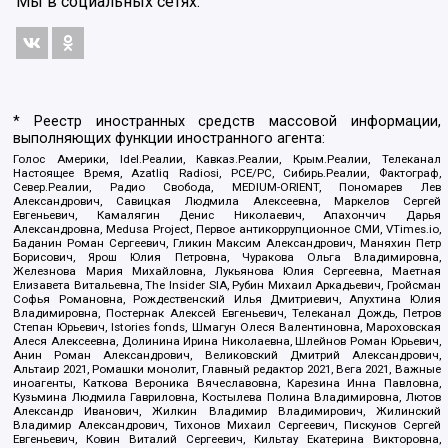
Мы в социальных сетях:
* Реестр иностранных средств массовой информации,
выполняющих функции иностранного агента:
Голос Америки, Idel.Реалии, Кавказ.Реалии, Крым.Реалии, Телеканал
Настоящее Время, Azatliq Radiosi, PCE/PC, Сибирь.Реалии, Фактограф,
Север.Реалии, Радио Свобода, MEDIUM-ORIENT, Пономарев Лев
Александрович, Савицкая Людмила Алексеевна, Маркелов Сергей
Евгеньевич, Камалягин Денис Николаевич, Апахончич Дарья
Александровна, Medusa Project, Первое антикоррупционное СМИ, VTimes.io,
Баданин Роман Сергеевич, Гликин Максим Александрович, Маняхин Петр
Борисович, Ярош Юлия Петровна, Чуракова Ольга Владимировна,
Железнова Мария Михайловна, Лукьянова Юлия Сергеевна, Маетная
Елизавета Витальевна, The Insider SIA, Рубин Михаил Аркадьевич, Гройсман
Софья Романовна, Рождественский Илья Дмитриевич, Апухтина Юлия
Владимировна, Постернак Алексей Евгеньевич, Телеканал Дождь, Петров
Степан Юрьевич, Istories fonds, Шмагун Олеся Валентиновна, Мароховская
Алеся Алексеевна, Долинина Ирина Николаевна, Шлейнов Роман Юрьевич,
Анин Роман Александрович, Великовский Дмитрий Александрович,
Альтаир 2021, Ромашки монолит, Главный редактор 2021, Вега 2021, Важные
иноагенты, Каткова Вероника Вячеславовна, Карезина Инна Павловна,
Кузьмина Людмила Гавриловна, Костылева Полина Владимировна, Лютов
Александр Иванович, Жилкин Владимир Владимирович, Жилинский
Владимир Александрович, Тихонов Михаил Сергеевич, Пискунов Сергей
Евгеньевич, Ковин Виталий Сергеевич, Кильтау Екатерина Викторовна,