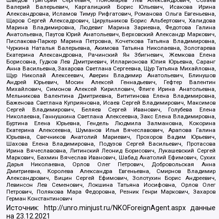
Валерий Валерьевич, Каргалицкий Борис Юльевич, Исакова Ирина
Александровна, Исламов Тимур Рифгатович, Романова Ольга Евгеньевна,
Щаров Сергей Алексадрович, Цирульников Борис Альбертович, Халидова
Марина Владимировна, Людевиг Марина Зариевна, Федотова Галина
Анатольевна, Паутов Юрий Анатольевич, Верховский Александр Маркович,
Пислакова-Паркер Марина Петровна, Кочеткова Татьяна Владимировна,
Чуркина Наталья Валерьевна, Акимова Татьяна Николаевна, Золотарева
Екатерина Александровна, Рачинский Ян Збигневич, Жемкова Елена
Борисовна, Гудков Лев Дмитриевич, Илларионова Юлия Юрьевна, Саранг
Анна Васильевна, Захарова Светлана Сергеевна, Щур Татьяна Михайловна,
Щур Николай Алексеевич, Аверин Владимир Анатольевич, Блинушов
Андрей Юрьевич, Мосин Алексей Геннадьевич, Гефтер Валентин
Михайлович, Симонов Алексей Кириллович, Флиге Ирина Анатольевна,
Мельникова Валентина Дмитриевна, Вититинова Елена Владимировна,
Баженова Светлана Куприяновна, Исаев Сергей Владимирович, Максимов
Сергей Владимирович, Беляев Сергей Иванович, Голубева Елена
Николаевна, Ганнушкина Светлана Алексеевна, Закс Елена Владимировна,
Буртина Елена Юрьевна, Гендель Людмила Залмановна, Кокорина
Екатерина Алексеевна, Шуманов Илья Вячеславович, Арапова Галина
Юрьевна, Свечников Анатолий Мариевич, Прохоров Вадим Юрьевич,
Шахова Елена Владимировна, Подузов Сергей Васильевич, Протасова
Ирина Вячеславовна, Литинский Леонид Борисович, Лукашевский Сергей
Маркович, Бахмин Вячеслав Иванович, Шабад Анатолий Ефимович, Сухих
Дарья Николаевна, Орлов Олег Петрович, Добровольская Анна
Дмитриевна, Королева Александра Евгеньевна, Смирнов Владимир
Александрович, Вицин Сергей Ефимович, Золотухин Борис Андреевич,
Левинсон Лев Семенович, Локшина Татьяна Иосифовна, Орлов Олег
Петрович, Полякова Мара Федоровна, Резник Генри Маркович, Захаров
Герман Константинович
Источник:
http://unro.minjust.ru/NKOForeignAgent.aspx
данные
на
23.12.2021