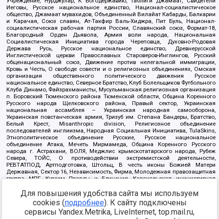
Учреждение, Нурджулар, К Богодержавию, Таблиги Джамаат, Свидетели
Иеговы, Русское национальное единство, Национал-социалистическое
общество, Джамаат мувахидов, Объединенный Вилайат Кабарды, Балкарии
и Карачая, Союз славян, Ат-Такфир Валь-Хиджра, Пит Буль, Национал-
социалистическая рабочая партия России, Славянский союз, Формат-18,
Благородный Орден Дьявола, Армия воли народа, Национальная
Социалистическая Инициатива города Череповца, Духовно-Родовая
Держава Русь, Русское национальное единство, Древнерусской
Инглистической церкви Православных Староверов-Инглингов, Русский
общенациональный союз, Движение против нелегальной иммиграции,
Кровь и Честь, О свободе совести и о религиозных объединениях, Омская
организация общественного политического движения Русское
национальное единство, Северное Братство, Клуб Болельщиков Футбольного
Клуба Динамо, Файзрахманисты, Мусульманская религиозная организация
п. Боровский Тюменского района Тюменской области, Община Коренного
Русского народа Щелковского района, Правый сектор, Украинская
национальная ассамблея – Украинская народная самооборона,
Украинская повстанческая армия, Тризуб им. Степана Бандеры, Братство,
Белый Крест, Misanthropic division, Религиозное объединение
последователей инглиизма, Народная Социальная Инициатива, TulaSkins,
Этнополитическое объединение Русские, Русское национальное
объединение Атака, Мечеть Мирмамеда, Община Коренного Русского
народа г. Астрахани, ВОЛЯ, Меджлис крымскотатарского народа, Рубеж
Севера, ТОЙС, О противодействии экстремистской деятельности,
РЕВТАТПОД, Артподготовка, Штольц, В честь иконы Божией Матери
Державная, Сектор 16, Независимость, Фирма, Молодежная правозащитная
группа МПГ, Курсом Правды и Единения, Каракольская инициативная
группа, Автоград Крю, Союз Славянских Сил Руси, Алля-Аят,
Благотворительный пансионат Ак Умут, Русская республика Русь,
Для повышения удобства сайта мы используем
Арестантское уголовное единство, Башкорт, Нация и свобода, W.H.С., Фалунь
cookies (
подробнее
). К сайту подключены
Дафа, Иртыш Ultras, Русский Патриотический клуб-Новокузнецк/РПК,
сервисы Yandex.Metrika, LiveInternet, top.mail.ru,
Сибирский державный союз, Фонд борьбы с коррупцией, Фонд защиты прав