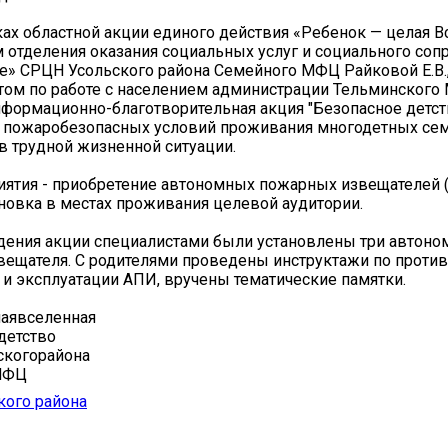
ках областной акции единого действия «Ребенок — целая В
 отделения оказания социальных услуг и социального со
е» СРЦН Усольского района Семейного МФЦ Райковой Е.В.
том по работе с населением администрации Тельминского
формационно-благотворительная акция "Безопасное детст
 пожаробезопасных условий проживания многодетных сем
в трудной жизненной ситуации.
ятия - приобретение автономных пожарных извещателей (
ановка в местах проживания целевой аудитории.
дения акции специалистами были установлены три автон
ещателя. С родителями проведены инструктажи по проти
 и эксплуатации АПИ, вручены тематические памятки.
аявселенная
детство
когорайона
МФЦ
кого района