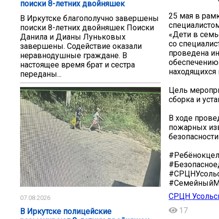
поиски 8-летних двойняшек
25 мая в рам
️В Иркутске благополучно завершены
специалистом
поиски 8-летних двойняшек Поиски
«Дети в семь
Данила и Дианы Луньковых
со специалис
завершены. Содействие оказали
проведена ин
неравнодушные граждане. В
обеспечению
настоящее время брат и сестра
находящихся 
переданы...
Цель меропри
сборка и уст
В ходе прове
пожарных изв
безопасности
#Ребёнокцел
#Безопасное
#СРЦНУсольс
#Семейный
СРЦН Усольс
07.08.2026
17
В Иркутске полицейские