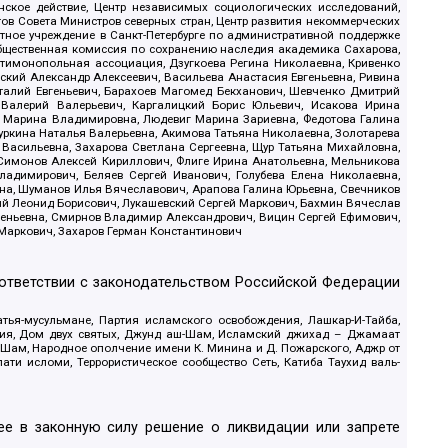
ское действие, Центр независимых социологических исследований,
в Совета Министров северных стран, Центр развития некоммерческих
стное учреждение в Санкт-Петербурге по административной поддержке
Общественная комиссия по сохранению наследия академика Сахарова,
нтимонопольная ассоциация, Дзугкоева Регина Николаевна, Кривенко
кий Александр Алексеевич, Васильева Анастасия Евгеньевна, Ривина
италий Евгеньевич, Барахоев Магомед Бекханович, Шевченко Дмитрий
 Валерий Валерьевич, Каргалицкий Борис Юльевич, Исакова Ирина
ва Марина Владимировна, Людевиг Марина Зариевна, Федотова Галина
уркина Наталья Валерьевна, Акимова Татьяна Николаевна, Золотарева
 Васильевна, Захарова Светлана Сергеевна, Щур Татьяна Михайловна,
 Симонов Алексей Кириллович, Флиге Ирина Анатольевна, Мельникова
адимирович, Беляев Сергей Иванович, Голубева Елена Николаевна,
вна, Шуманов Илья Вячеславович, Арапова Галина Юрьевна, Свечников
ий Леонид Борисович, Лукашевский Сергей Маркович, Бахмин Вячеслав
геньевна, Смирнов Владимир Александрович, Вицин Сергей Ефимович,
 Маркович, Захаров Герман Константинович
оответствии с законодательством Российской Федерации
тья-мусульмане, Партия исламского освобождения, Лашкар-И-Тайба,
дия, Дом двух святых, Джунд аш-Шам, Исламский джихад – Джамаат
ш-Шам, Народное ополчение имени К. Минина и Д. Пожарского, Аджр от
и исломи, Террористическое сообщество Сеть, Катиба Таухид валь-
е в законную силу решение о ликвидации или запрете