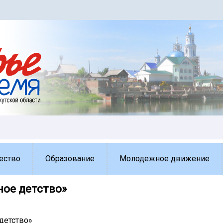
ество
Образование
Молодежное движение
ное детство»
детство»