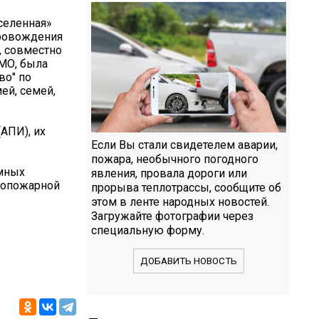
селенная»
провождения
, совместно
 МО, была
во" по
ей, семей,
АПИ), их
Если Вы стали свидетелем аварии,
пожара, необычного погодного
омных
явления, провала дороги или
вопожарной
прорыва теплотрассы, сообщите об
этом в ленте народных новостей.
Загружайте фотографии через
специальную форму.
ДОБАВИТЬ НОВОСТЬ