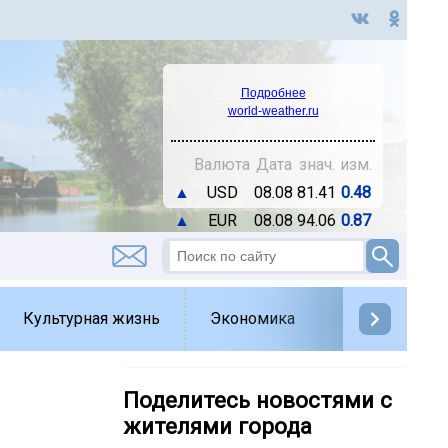
Подробнее
world-weather.ru
Валюта
Дата
знач.
изм.
▲
USD
08.08
81.41
0.48
▲
EUR
08.08
94.06
0.87
Культурная жизнь
Экономика
Спорт
Д
Поделитесь новостями с
жителями города