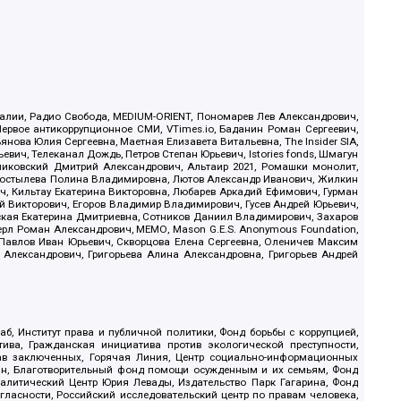
.Реалии, Радио Свобода, MEDIUM-ORIENT, Пономарев Лев Александрович,
ервое антикоррупционное СМИ, VTimes.io, Баданин Роман Сергеевич,
ова Юлия Сергеевна, Маетная Елизавета Витальевна, The Insider SIA,
ич, Телеканал Дождь, Петров Степан Юрьевич, Istories fonds, Шмагун
иковский Дмитрий Александрович, Альтаир 2021, Ромашки монолит,
, Костылева Полина Владимировна, Лютов Александр Иванович, Жилкин
, Кильтау Екатерина Викторовна, Любарев Аркадий Ефимович, Гурман
й Викторович, Егоров Владимир Владимирович, Гусев Андрей Юрьевич,
ская Екатерина Дмитриевна, Сотников Даниил Владимирович, Захаров
ерл Роман Александрович, МЕМО, Mason G.E.S. Anonymous Foundation,
, Павлов Иван Юрьевич, Скворцова Елена Сергеевна, Оленичев Максим
 Александрович, Григорьева Алина Александровна, Григорьев Андрей
б, Институт права и публичной политики, Фонд борьбы с коррупцией,
ива, Гражданская инициатива против экологической преступности,
рав заключенных, Горячая Линия, Центр социально-информационных
дан, Благотворительный фонд помощи осужденным и их семьям, Фонд
 Аналитический Центр Юрия Левады, Издательство Парк Гагарина, Фонд
гласности, Российский исследовательский центр по правам человека,