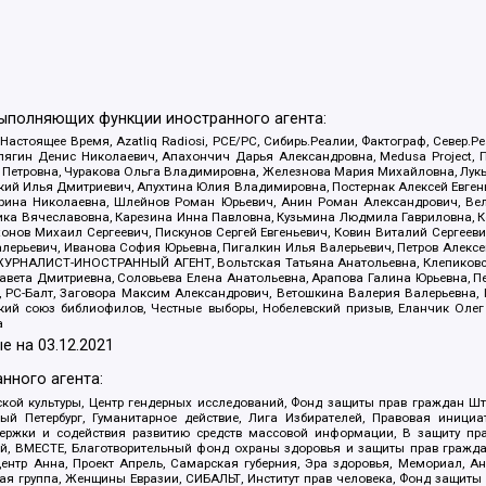
выполняющих функции иностранного агента:
 Настоящее Время, Azatliq Radiosi, PCE/PC, Сибирь.Реалии, Фактограф, Север
ягин Денис Николаевич, Апахончич Дарья Александровна, Medusa Project, П
етровна, Чуракова Ольга Владимировна, Железнова Мария Михайловна, Лукьян
й Илья Дмитриевич, Апухтина Юлия Владимировна, Постернак Алексей Евгеньев
рина Николаевна, Шлейнов Роман Юрьевич, Анин Роман Александрович, Вел
оника Вячеславовна, Карезина Инна Павловна, Кузьмина Людмила Гавриловна
ов Михаил Сергеевич, Пискунов Сергей Евгеньевич, Ковин Виталий Сергеевич
алерьевич, Иванова София Юрьевна, Пигалкин Илья Валерьевич, Петров Алексе
а, ЖУРНАЛИСТ-ИНОСТРАННЫЙ АГЕНТ, Вольтская Татьяна Анатольевна, Клепиков
авета Дмитриевна, Соловьева Елена Анатольевна, Арапова Галина Юрьевна, П
иа, РС-Балт, Заговора Максим Александрович, Ветошкина Валерия Валерьевна
ский союз библиофилов, Честные выборы, Нобелевский призыв, Еланчик Олег
а
е на
03.12.2021
нного агента:
ой культуры, Центр гендерных исследований, Фонд защиты прав граждан Шта
 Петербург, Гуманитарное действие, Лига Избирателей, Правовая инициат
держки и содействия развитию средств массовой информации, В защиту п
ий, ВМЕСТЕ, Благотворительный фонд охраны здоровья и защиты прав граж
, центр Анна, Проект Апрель, Самарская губерния, Эра здоровья, Мемориал,
я группа, Женщины Евразии, СИБАЛЬТ, Институт прав человека, Фонд защиты 