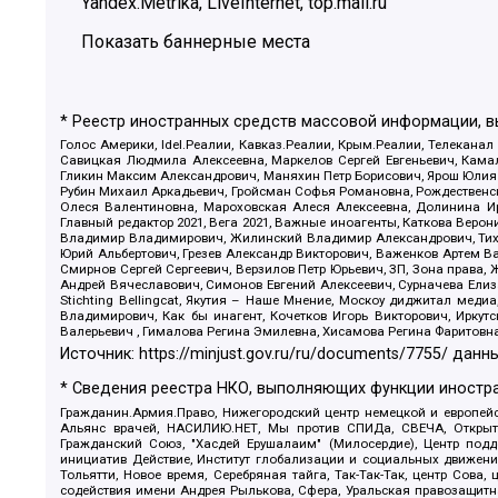
Yandex.Metrika, LiveInternet, top.mail.ru
Показать баннерные места
* Реестр иностранных средств массовой информации, 
Голос Америки, Idel.Реалии, Кавказ.Реалии, Крым.Реалии, Телеканал
Савицкая Людмила Алексеевна, Маркелов Сергей Евгеньевич, Камал
Гликин Максим Александрович, Маняхин Петр Борисович, Ярош Юлия П
Рубин Михаил Аркадьевич, Гройсман Софья Романовна, Рождественски
Олеся Валентиновна, Мароховская Алеся Алексеевна, Долинина И
Главный редактор 2021, Вега 2021, Важные иноагенты, Каткова Вер
Владимир Владимирович, Жилинский Владимир Александрович, Тихон
Юрий Альбертович, Грезев Александр Викторович, Важенков Артем В
Смирнов Сергей Сергеевич, Верзилов Петр Юрьевич, ЗП, Зона прав
Андрей Вячеславович, Симонов Евгений Алексеевич, Сурначева Елиз
Stichting Bellingcat, Якутия – Наше Мнение, Москоу диджитал мед
Владимирович, Как бы инагент, Кочетков Игорь Викторович, Иркут
Валерьевич , Гималова Регина Эмилевна, Хисамова Регина Фаритовн
Источник:
https://minjust.gov.ru/ru/documents/7755/
данны
* Сведения реестра НКО, выполняющих функции иностра
Гражданин.Армия.Право, Нижегородский центр немецкой и европейск
Альянс врачей, НАСИЛИЮ.НЕТ, Мы против СПИДа, СВЕЧА, Открытый
Гражданский Союз, "Хасдей Ерушалаим" (Милосердие), Центр под
инициатив Действие, Институт глобализации и социальных движен
Тольятти, Новое время, Серебряная тайга, Так-Так-Так, центр Сова
содействия имени Андрея Рылькова, Сфера, Уральская правозащитна