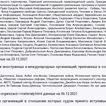
льного партнерства, Пермский региональный правозащитный центр, Граждан
лининграде по административной поддержке реализации программ и проекто
 Прав Средств Массовой Информации, Институт развития прессы - Сибирь, Ча
, Фонд поддержки свободы прессы, Гражданский контроль, Человек и Закон, 
оды Информации, Экозащита!-Женсовет, Общественный вердикт, Евразийская а
 Вадимовна, Чанышева Лилия Айратовна, Сидорович Ольга Борисовна, Туровс
олаевич, Пивоваров Андрей Сергеевич, Дугин Сергей Георгиевич, Аверин В
вна, Шведов Григорий Сергеевич, Пономарев Лев Александрович, Созаев
евна, Щаров Сергей Алексадрович, Цирульников Борис Альбертович, Халидо
ович, Пислакова-Паркер Марина Петровна, Кочеткова Татьяна Владимировна, Ч
Борисовна, Гудков Лев Дмитриевич, Илларионова Юлия Юрьевна, Саранг Анна
Андрей Юрьевич, Мосин Алексей Геннадьевич, Гефтер Валентин Михайлович,
а Светлана Куприяновна, Исаев Сергей Владимирович, Максимов Сергей Вл
а Елена Юрьевна, Гендель Людмила Залмановна, Кокорина Екатерина Алексее
ровна, Подузов Сергей Васильевич, Протасова Ирина Вячеславовна, Литинск
ов Олег Петрович, Добровольская Анна Дмитриевна, Королева Александра Ев
яна Иосифовна, Орлов Олег Петрович, Полякова Мара Федоровна, Резник Генри
ные на
23.12.2021
ле иностранных и международных организаций, признанных в с
гестана, База, Асбат аль-Ансар, Священная война, Исламская группа, Бра
ана, Общество социальных реформ, Общество возрождения исламского насле
з, АБТО, Правый сектор, Исламское государство, Джабха аль-Нусра ли-Ахль а
та Ат-Тавхида Валь-Джихад, Чистопольский Джамаат, Рохнамо ба суи давлат
-organizacii-i-materialy.html
данные на
06.12.2021
 организаций в отношении которых судом принято вступивше