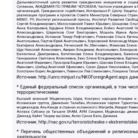
Дальневосточный центр развития гражданских инициатив и социа
Сутяжник, АКАДЕМИЯ ПО ПРАВАМ ЧЕЛОВЕКА, Частное учреждение в Ка
организаций, Гражданское содействие, Интернешнл-Р, Центр Защиты
реализации программ и проектов Совета Министров Северных Стран
МЕМО. РУ, Институт региональной прессы, Институт Развития Своб
Сергей Владимирович, Милославский Павел Юрьевич, Шнырова Ольга
Анна Валерьевна, Бурдина Юлия Владимировна, Бойко Анатолий Ник
Александрович, Шарипков Олег Викторович, Мошель Ирина Ароно
Александровна, Исламов Тимур Рифгатович, Романова Ольга Евгень
Анатольевна, Паутов Юрий Анатольевич, Верховский Александр Марк
Екатерина Александровна, Рачинский Ян Збигневич, Жемкова Елена 
Щур Николай Алексеевич, Аверин Владимир Анатольевич, Блинушов 
Валентина Дмитриевна, Вититинова Елена Владимировна, Баженов
Ганнушкина Светлана Алексеевна, Закс Елена Владимировна, Буртин
Анатолий Мариевич, Прохоров Вадим Юрьевич, Шахова Елена Владими
Иванович, Шабад Анатолий Ефимович, Сухих Дарья Николаевна, Орл
Золотухин Борис Андреевич, Левинсон Лев Семенович, Локшина Тать
Источник:
http://unro.minjust.ru/NKOForeignAgent.aspx
дан
* Единый федеральный список организаций, в том чис
террористическими:
Высший военный Маджлисуль Шура, Конгресс народов Ичкерии и Да
Исламская группа, Движение Талибан, Исламская партия Туркест
моджахедов, Аль-Каида в странах исламского Магриба, Имарат Кавка
Аллаха Субхану уа Тагьаля SHAM, АУМ Синрике, Муджахеды джамаа
Джихад, Хайят Тахрир аш-Шам, Ахлю Сунна Валь Джамаа
Источник:
http://nac.gov.ru/terroristicheskie-i-ekstremistskie
* Перечень общественных объединений и религиозных
деятельности: