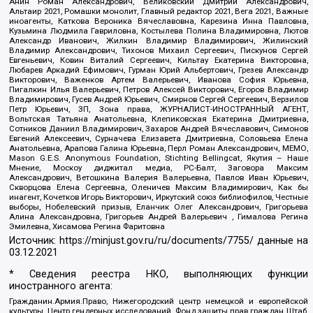
Анин Роман Александрович, Великовский Дмитрий Александрович,
Альтаир 2021, Ромашки монолит, Главный редактор 2021, Вега 2021, Важные
иноагенты, Каткова Вероника Вячеславовна, Карезина Инна Павловна,
Кузьмина Людмила Гавриловна, Костылева Полина Владимировна, Лютов
Александр Иванович, Жилкин Владимир Владимирович, Жилинский
Владимир Александрович, Тихонов Михаил Сергеевич, Пискунов Сергей
Евгеньевич, Ковин Виталий Сергеевич, Кильтау Екатерина Викторовна,
Любарев Аркадий Ефимович, Гурман Юрий Альбертович, Грезев Александр
Викторович, Важенков Артем Валерьевич, Иванова София Юрьевна,
Пигалкин Илья Валерьевич, Петров Алексей Викторович, Егоров Владимир
Владимирович, Гусев Андрей Юрьевич, Смирнов Сергей Сергеевич, Верзилов
Петр Юрьевич, ЗП, Зона права, ЖУРНАЛИСТ-ИНОСТРАННЫЙ АГЕНТ,
Вольтская Татьяна Анатольевна, Клепиковская Екатерина Дмитриевна,
Сотников Даниил Владимирович, Захаров Андрей Вячеславович, Симонов
Евгений Алексеевич, Сурначева Елизавета Дмитриевна, Соловьева Елена
Анатольевна, Арапова Галина Юрьевна, Перл Роман Александрович, МЕМО,
Mason G.E.S. Anonymous Foundation, Stichting Bellingcat, Якутия – Наше
Мнение, Москоу диджитал медиа, РС-Балт, Заговора Максим
Александрович, Ветошкина Валерия Валерьевна, Павлов Иван Юрьевич,
Скворцова Елена Сергеевна, Оленичев Максим Владимирович, Как бы
инагент, Кочетков Игорь Викторович, Иркутский союз библиофилов, Честные
выборы, Нобелевский призыв, Еланчик Олег Александрович, Григорьева
Алина Александровна, Григорьев Андрей Валерьевич , Гималова Регина
Эмилевна, Хисамова Регина Фаритовна
Источник:
https://minjust.gov.ru/ru/documents/7755/
данные на
03.12.2021
* Сведения реестра НКО, выполняющих функции
иностранного агента:
Гражданин.Армия.Право, Нижегородский центр немецкой и европейской
культуры, Центр гендерных исследований, Фонд защиты прав граждан Штаб,