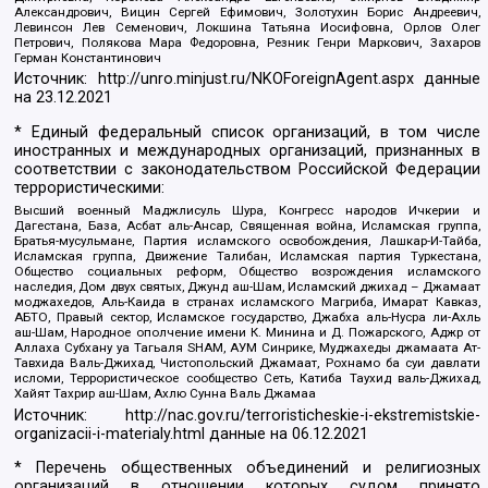
Александрович, Вицин Сергей Ефимович, Золотухин Борис Андреевич,
Левинсон Лев Семенович, Локшина Татьяна Иосифовна, Орлов Олег
Петрович, Полякова Мара Федоровна, Резник Генри Маркович, Захаров
Герман Константинович
Источник:
http://unro.minjust.ru/NKOForeignAgent.aspx
данные
на
23.12.2021
* Единый федеральный список организаций, в том числе
иностранных и международных организаций, признанных в
соответствии с законодательством Российской Федерации
террористическими:
Высший военный Маджлисуль Шура, Конгресс народов Ичкерии и
Дагестана, База, Асбат аль-Ансар, Священная война, Исламская группа,
Братья-мусульмане, Партия исламского освобождения, Лашкар-И-Тайба,
Исламская группа, Движение Талибан, Исламская партия Туркестана,
Общество социальных реформ, Общество возрождения исламского
наследия, Дом двух святых, Джунд аш-Шам, Исламский джихад – Джамаат
моджахедов, Аль-Каида в странах исламского Магриба, Имарат Кавказ,
АБТО, Правый сектор, Исламское государство, Джабха аль-Нусра ли-Ахль
аш-Шам, Народное ополчение имени К. Минина и Д. Пожарского, Аджр от
Аллаха Субхану уа Тагьаля SHAM, АУМ Синрике, Муджахеды джамаата Ат-
Тавхида Валь-Джихад, Чистопольский Джамаат, Рохнамо ба суи давлати
исломи, Террористическое сообщество Сеть, Катиба Таухид валь-Джихад,
Хайят Тахрир аш-Шам, Ахлю Сунна Валь Джамаа
Источник:
http://nac.gov.ru/terroristicheskie-i-ekstremistskie-
organizacii-i-materialy.html
данные на
06.12.2021
* Перечень общественных объединений и религиозных
организаций в отношении которых судом принято