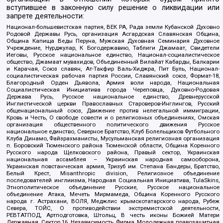
вступившее в законную силу решение о ликвидации или
запрете деятельности:
Национал-большевистская партия, ВЕК РА, Рада земли Кубанской Духовно
Родовой Державы Русь, организация Асгардская Славянская Община,
Община Капища Веды Перуна, Мужская Духовная Семинария Духовное
Учреждение, Нурджулар, К Богодержавию, Таблиги Джамаат, Свидетели
Иеговы, Русское национальное единство, Национал-социалистическое
общество, Джамаат мувахидов, Объединенный Вилайат Кабарды, Балкарии
и Карачая, Союз славян, Ат-Такфир Валь-Хиджра, Пит Буль, Национал-
социалистическая рабочая партия России, Славянский союз, Формат-18,
Благородный Орден Дьявола, Армия воли народа, Национальная
Социалистическая Инициатива города Череповца, Духовно-Родовая
Держава Русь, Русское национальное единство, Древнерусской
Инглистической церкви Православных Староверов-Инглингов, Русский
общенациональный союз, Движение против нелегальной иммиграции,
Кровь и Честь, О свободе совести и о религиозных объединениях, Омская
организация общественного политического движения Русское
национальное единство, Северное Братство, Клуб Болельщиков Футбольного
Клуба Динамо, Файзрахманисты, Мусульманская религиозная организация
п. Боровский Тюменского района Тюменской области, Община Коренного
Русского народа Щелковского района, Правый сектор, Украинская
национальная ассамблея – Украинская народная самооборона,
Украинская повстанческая армия, Тризуб им. Степана Бандеры, Братство,
Белый Крест, Misanthropic division, Религиозное объединение
последователей инглиизма, Народная Социальная Инициатива, TulaSkins,
Этнополитическое объединение Русские, Русское национальное
объединение Атака, Мечеть Мирмамеда, Община Коренного Русского
народа г. Астрахани, ВОЛЯ, Меджлис крымскотатарского народа, Рубеж
Севера, ТОЙС, О противодействии экстремистской деятельности,
РЕВТАТПОД, Артподготовка, Штольц, В честь иконы Божией Матери
Державная, Сектор 16, Независимость, Фирма, Молодежная правозащитная