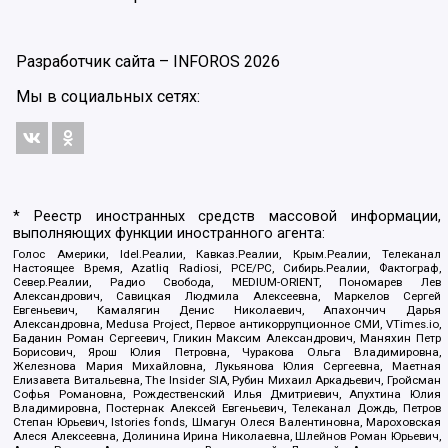
Разработчик сайта –
INFOROS
2026
Мы в социальных сетях:
* Реестр иностранных средств массовой информации,
выполняющих функции иностранного агента:
Голос Америки, Idel.Реалии, Кавказ.Реалии, Крым.Реалии, Телеканал
Настоящее Время, Azatliq Radiosi, PCE/PC, Сибирь.Реалии, Фактограф,
Север.Реалии, Радио Свобода, MEDIUM-ORIENT, Пономарев Лев
Александрович, Савицкая Людмила Алексеевна, Маркелов Сергей
Евгеньевич, Камалягин Денис Николаевич, Апахончич Дарья
Александровна, Medusa Project, Первое антикоррупционное СМИ, VTimes.io,
Баданин Роман Сергеевич, Гликин Максим Александрович, Маняхин Петр
Борисович, Ярош Юлия Петровна, Чуракова Ольга Владимировна,
Железнова Мария Михайловна, Лукьянова Юлия Сергеевна, Маетная
Елизавета Витальевна, The Insider SIA, Рубин Михаил Аркадьевич, Гройсман
Софья Романовна, Рождественский Илья Дмитриевич, Апухтина Юлия
Владимировна, Постернак Алексей Евгеньевич, Телеканал Дождь, Петров
Степан Юрьевич, Istories fonds, Шмагун Олеся Валентиновна, Мароховская
Алеся Алексеевна, Долинина Ирина Николаевна, Шлейнов Роман Юрьевич,