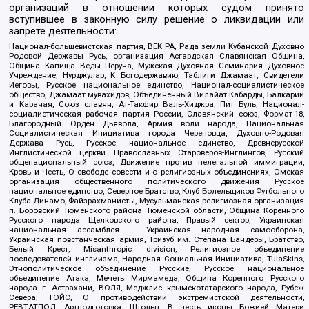
организаций в отношении которых судом принято
вступившее в законную силу решение о ликвидации или
запрете деятельности:
Национал-большевистская партия, ВЕК РА, Рада земли Кубанской Духовно
Родовой Державы Русь, организация Асгардская Славянская Община,
Община Капища Веды Перуна, Мужская Духовная Семинария Духовное
Учреждение, Нурджулар, К Богодержавию, Таблиги Джамаат, Свидетели
Иеговы, Русское национальное единство, Национал-социалистическое
общество, Джамаат мувахидов, Объединенный Вилайат Кабарды, Балкарии
и Карачая, Союз славян, Ат-Такфир Валь-Хиджра, Пит Буль, Национал-
социалистическая рабочая партия России, Славянский союз, Формат-18,
Благородный Орден Дьявола, Армия воли народа, Национальная
Социалистическая Инициатива города Череповца, Духовно-Родовая
Держава Русь, Русское национальное единство, Древнерусской
Инглистической церкви Православных Староверов-Инглингов, Русский
общенациональный союз, Движение против нелегальной иммиграции,
Кровь и Честь, О свободе совести и о религиозных объединениях, Омская
организация общественного политического движения Русское
национальное единство, Северное Братство, Клуб Болельщиков Футбольного
Клуба Динамо, Файзрахманисты, Мусульманская религиозная организация
п. Боровский Тюменского района Тюменской области, Община Коренного
Русского народа Щелковского района, Правый сектор, Украинская
национальная ассамблея – Украинская народная самооборона,
Украинская повстанческая армия, Тризуб им. Степана Бандеры, Братство,
Белый Крест, Misanthropic division, Религиозное объединение
последователей инглиизма, Народная Социальная Инициатива, TulaSkins,
Этнополитическое объединение Русские, Русское национальное
объединение Атака, Мечеть Мирмамеда, Община Коренного Русского
народа г. Астрахани, ВОЛЯ, Меджлис крымскотатарского народа, Рубеж
Севера, ТОЙС, О противодействии экстремистской деятельности,
РЕВТАТПОД, Артподготовка, Штольц, В честь иконы Божией Матери