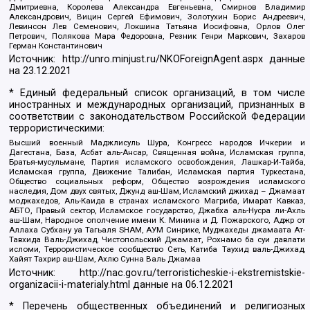
Дмитриевна, Королева Александра Евгеньевна, Смирнов Владимир
Александрович, Вицин Сергей Ефимович, Золотухин Борис Андреевич,
Левинсон Лев Семенович, Локшина Татьяна Иосифовна, Орлов Олег
Петрович, Полякова Мара Федоровна, Резник Генри Маркович, Захаров
Герман Константинович
Источник:
http://unro.minjust.ru/NKOForeignAgent.aspx
данные
на
23.12.2021
* Единый федеральный список организаций, в том числе
иностранных и международных организаций, признанных в
соответствии с законодательством Российской Федерации
террористическими:
Высший военный Маджлисуль Шура, Конгресс народов Ичкерии и
Дагестана, База, Асбат аль-Ансар, Священная война, Исламская группа,
Братья-мусульмане, Партия исламского освобождения, Лашкар-И-Тайба,
Исламская группа, Движение Талибан, Исламская партия Туркестана,
Общество социальных реформ, Общество возрождения исламского
наследия, Дом двух святых, Джунд аш-Шам, Исламский джихад – Джамаат
моджахедов, Аль-Каида в странах исламского Магриба, Имарат Кавказ,
АБТО, Правый сектор, Исламское государство, Джабха аль-Нусра ли-Ахль
аш-Шам, Народное ополчение имени К. Минина и Д. Пожарского, Аджр от
Аллаха Субхану уа Тагьаля SHAM, АУМ Синрике, Муджахеды джамаата Ат-
Тавхида Валь-Джихад, Чистопольский Джамаат, Рохнамо ба суи давлати
исломи, Террористическое сообщество Сеть, Катиба Таухид валь-Джихад,
Хайят Тахрир аш-Шам, Ахлю Сунна Валь Джамаа
Источник:
http://nac.gov.ru/terroristicheskie-i-ekstremistskie-
organizacii-i-materialy.html
данные на
06.12.2021
* Перечень общественных объединений и религиозных