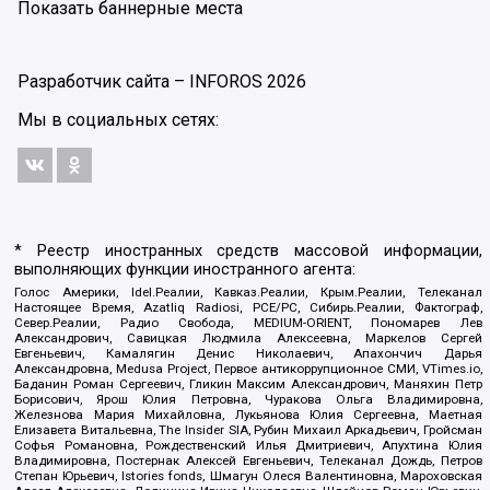
Показать баннерные места
Разработчик сайта –
INFOROS
2026
Мы в социальных сетях:
* Реестр иностранных средств массовой информации,
выполняющих функции иностранного агента:
Голос Америки, Idel.Реалии, Кавказ.Реалии, Крым.Реалии, Телеканал
Настоящее Время, Azatliq Radiosi, PCE/PC, Сибирь.Реалии, Фактограф,
Север.Реалии, Радио Свобода, MEDIUM-ORIENT, Пономарев Лев
Александрович, Савицкая Людмила Алексеевна, Маркелов Сергей
Евгеньевич, Камалягин Денис Николаевич, Апахончич Дарья
Александровна, Medusa Project, Первое антикоррупционное СМИ, VTimes.io,
Баданин Роман Сергеевич, Гликин Максим Александрович, Маняхин Петр
Борисович, Ярош Юлия Петровна, Чуракова Ольга Владимировна,
Железнова Мария Михайловна, Лукьянова Юлия Сергеевна, Маетная
Елизавета Витальевна, The Insider SIA, Рубин Михаил Аркадьевич, Гройсман
Софья Романовна, Рождественский Илья Дмитриевич, Апухтина Юлия
Владимировна, Постернак Алексей Евгеньевич, Телеканал Дождь, Петров
Степан Юрьевич, Istories fonds, Шмагун Олеся Валентиновна, Мароховская