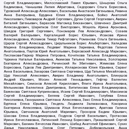
Сергей Владимирович, Милославский Павел Юрьевич, Шнырова Ольга
Вадимовна, Чанышева Лилия Айратовна, Сидорович Ольга Борисовна,
Туровский Александр Алексеевич, Васильева Анастасия Евгеньевна, Ривина
Анна Валерьевна, Бурдина Юлия Владимировна, Бойко Анатолий
Николаевич, Пивоваров Андрей Сергеевич, Дугин Сергей Георгиевич, Аверин
Виталий Евгеньевич, Барахоев Магомед Бекханович, Шевченко Дмитрий
Александрович, Шарипков Олег Викторович, Мошель Ирина Ароновна,
Шведов Григорий Сергеевич, Пономарев Лев Александрович, Созаев
Валерий Валерьевич, Каргалицкий Борис Юльевич, Исакова Ирина
Александровна, Исламов Тимур Рифгатович, Романова Ольга Евгеньевна,
Щаров Сергей Алексадрович, Цирульников Борис Альбертович, Халидова
Марина Владимировна, Людевиг Марина Зариевна, Федотова Галина
Анатольевна, Паутов Юрий Анатольевич, Верховский Александр Маркович,
Пислакова-Паркер Марина Петровна, Кочеткова Татьяна Владимировна,
Чуркина Наталья Валерьевна, Акимова Татьяна Николаевна, Золотарева
Екатерина Александровна, Рачинский Ян Збигневич, Жемкова Елена
Борисовна, Гудков Лев Дмитриевич, Илларионова Юлия Юрьевна, Саранг
Анна Васильевна, Захарова Светлана Сергеевна, Щур Татьяна Михайловна,
Щур Николай Алексеевич, Аверин Владимир Анатольевич, Блинушов
Андрей Юрьевич, Мосин Алексей Геннадьевич, Гефтер Валентин
Михайлович, Симонов Алексей Кириллович, Флиге Ирина Анатольевна,
Мельникова Валентина Дмитриевна, Вититинова Елена Владимировна,
Баженова Светлана Куприяновна, Исаев Сергей Владимирович, Максимов
Сергей Владимирович, Беляев Сергей Иванович, Голубева Елена
Николаевна, Ганнушкина Светлана Алексеевна, Закс Елена Владимировна,
Буртина Елена Юрьевна, Гендель Людмила Залмановна, Кокорина
Екатерина Алексеевна, Шуманов Илья Вячеславович, Арапова Галина
Юрьевна, Свечников Анатолий Мариевич, Прохоров Вадим Юрьевич,
Шахова Елена Владимировна, Подузов Сергей Васильевич, Протасова
Ирина Вячеславовна, Литинский Леонид Борисович, Лукашевский Сергей
Маркович, Бахмин Вячеслав Иванович, Шабад Анатолий Ефимович, Сухих
Дарья Николаевна, Орлов Олег Петрович, Добровольская Анна