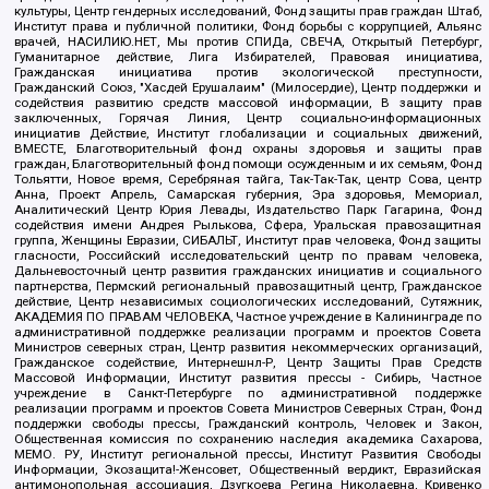
культуры, Центр гендерных исследований, Фонд защиты прав граждан Штаб,
Институт права и публичной политики, Фонд борьбы с коррупцией, Альянс
врачей, НАСИЛИЮ.НЕТ, Мы против СПИДа, СВЕЧА, Открытый Петербург,
Гуманитарное действие, Лига Избирателей, Правовая инициатива,
Гражданская инициатива против экологической преступности,
Гражданский Союз, "Хасдей Ерушалаим" (Милосердие), Центр поддержки и
содействия развитию средств массовой информации, В защиту прав
заключенных, Горячая Линия, Центр социально-информационных
инициатив Действие, Институт глобализации и социальных движений,
ВМЕСТЕ, Благотворительный фонд охраны здоровья и защиты прав
граждан, Благотворительный фонд помощи осужденным и их семьям, Фонд
Тольятти, Новое время, Серебряная тайга, Так-Так-Так, центр Сова, центр
Анна, Проект Апрель, Самарская губерния, Эра здоровья, Мемориал,
Аналитический Центр Юрия Левады, Издательство Парк Гагарина, Фонд
содействия имени Андрея Рылькова, Сфера, Уральская правозащитная
группа, Женщины Евразии, СИБАЛЬТ, Институт прав человека, Фонд защиты
гласности, Российский исследовательский центр по правам человека,
Дальневосточный центр развития гражданских инициатив и социального
партнерства, Пермский региональный правозащитный центр, Гражданское
действие, Центр независимых социологических исследований, Сутяжник,
АКАДЕМИЯ ПО ПРАВАМ ЧЕЛОВЕКА, Частное учреждение в Калининграде по
административной поддержке реализации программ и проектов Совета
Министров северных стран, Центр развития некоммерческих организаций,
Гражданское содействие, Интернешнл-Р, Центр Защиты Прав Средств
Массовой Информации, Институт развития прессы - Сибирь, Частное
учреждение в Санкт-Петербурге по административной поддержке
реализации программ и проектов Совета Министров Северных Стран, Фонд
поддержки свободы прессы, Гражданский контроль, Человек и Закон,
Общественная комиссия по сохранению наследия академика Сахарова,
МЕМО. РУ, Институт региональной прессы, Институт Развития Свободы
Информации, Экозащита!-Женсовет, Общественный вердикт, Евразийская
антимонопольная ассоциация, Дзугкоева Регина Николаевна, Кривенко