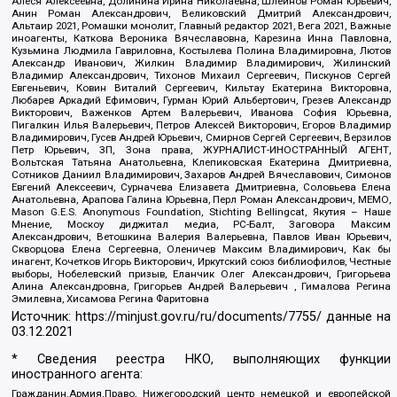
Алеся Алексеевна, Долинина Ирина Николаевна, Шлейнов Роман Юрьевич,
Анин Роман Александрович, Великовский Дмитрий Александрович,
Альтаир 2021, Ромашки монолит, Главный редактор 2021, Вега 2021, Важные
иноагенты, Каткова Вероника Вячеславовна, Карезина Инна Павловна,
Кузьмина Людмила Гавриловна, Костылева Полина Владимировна, Лютов
Александр Иванович, Жилкин Владимир Владимирович, Жилинский
Владимир Александрович, Тихонов Михаил Сергеевич, Пискунов Сергей
Евгеньевич, Ковин Виталий Сергеевич, Кильтау Екатерина Викторовна,
Любарев Аркадий Ефимович, Гурман Юрий Альбертович, Грезев Александр
Викторович, Важенков Артем Валерьевич, Иванова София Юрьевна,
Пигалкин Илья Валерьевич, Петров Алексей Викторович, Егоров Владимир
Владимирович, Гусев Андрей Юрьевич, Смирнов Сергей Сергеевич, Верзилов
Петр Юрьевич, ЗП, Зона права, ЖУРНАЛИСТ-ИНОСТРАННЫЙ АГЕНТ,
Вольтская Татьяна Анатольевна, Клепиковская Екатерина Дмитриевна,
Сотников Даниил Владимирович, Захаров Андрей Вячеславович, Симонов
Евгений Алексеевич, Сурначева Елизавета Дмитриевна, Соловьева Елена
Анатольевна, Арапова Галина Юрьевна, Перл Роман Александрович, МЕМО,
Mason G.E.S. Anonymous Foundation, Stichting Bellingcat, Якутия – Наше
Мнение, Москоу диджитал медиа, РС-Балт, Заговора Максим
Александрович, Ветошкина Валерия Валерьевна, Павлов Иван Юрьевич,
Скворцова Елена Сергеевна, Оленичев Максим Владимирович, Как бы
инагент, Кочетков Игорь Викторович, Иркутский союз библиофилов, Честные
выборы, Нобелевский призыв, Еланчик Олег Александрович, Григорьева
Алина Александровна, Григорьев Андрей Валерьевич , Гималова Регина
Эмилевна, Хисамова Регина Фаритовна
Источник:
https://minjust.gov.ru/ru/documents/7755/
данные на
03.12.2021
* Сведения реестра НКО, выполняющих функции
иностранного агента:
Гражданин.Армия.Право, Нижегородский центр немецкой и европейской