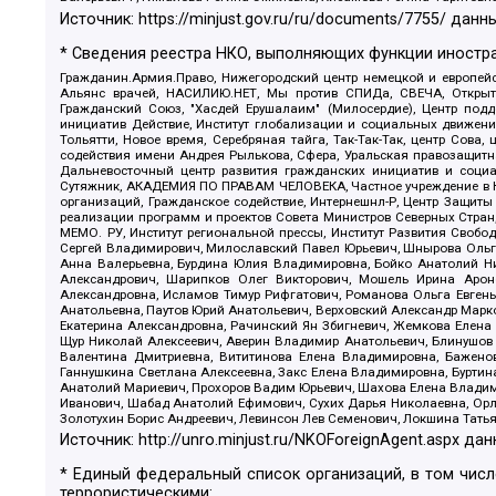
Источник:
https://minjust.gov.ru/ru/documents/7755/
данны
* Сведения реестра НКО, выполняющих функции иностра
Гражданин.Армия.Право, Нижегородский центр немецкой и европейск
Альянс врачей, НАСИЛИЮ.НЕТ, Мы против СПИДа, СВЕЧА, Открытый
Гражданский Союз, "Хасдей Ерушалаим" (Милосердие), Центр под
инициатив Действие, Институт глобализации и социальных движен
Тольятти, Новое время, Серебряная тайга, Так-Так-Так, центр Сова
содействия имени Андрея Рылькова, Сфера, Уральская правозащитна
Дальневосточный центр развития гражданских инициатив и социа
Сутяжник, АКАДЕМИЯ ПО ПРАВАМ ЧЕЛОВЕКА, Частное учреждение в Ка
организаций, Гражданское содействие, Интернешнл-Р, Центр Защиты
реализации программ и проектов Совета Министров Северных Стран
МЕМО. РУ, Институт региональной прессы, Институт Развития Своб
Сергей Владимирович, Милославский Павел Юрьевич, Шнырова Ольга
Анна Валерьевна, Бурдина Юлия Владимировна, Бойко Анатолий Ник
Александрович, Шарипков Олег Викторович, Мошель Ирина Ароно
Александровна, Исламов Тимур Рифгатович, Романова Ольга Евгень
Анатольевна, Паутов Юрий Анатольевич, Верховский Александр Марк
Екатерина Александровна, Рачинский Ян Збигневич, Жемкова Елена 
Щур Николай Алексеевич, Аверин Владимир Анатольевич, Блинушов 
Валентина Дмитриевна, Вититинова Елена Владимировна, Баженов
Ганнушкина Светлана Алексеевна, Закс Елена Владимировна, Буртин
Анатолий Мариевич, Прохоров Вадим Юрьевич, Шахова Елена Владими
Иванович, Шабад Анатолий Ефимович, Сухих Дарья Николаевна, Орл
Золотухин Борис Андреевич, Левинсон Лев Семенович, Локшина Тать
Источник:
http://unro.minjust.ru/NKOForeignAgent.aspx
дан
* Единый федеральный список организаций, в том чис
террористическими: