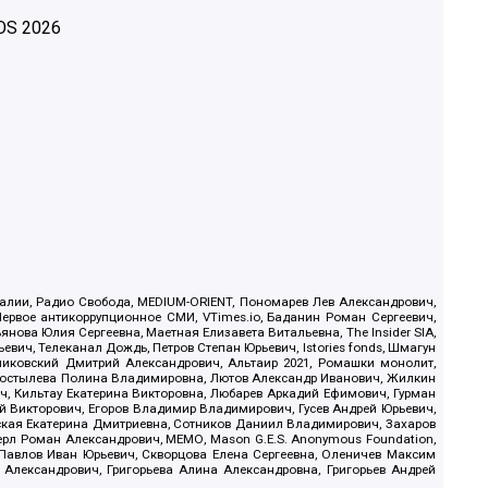
OS
2026
.Реалии, Радио Свобода, MEDIUM-ORIENT, Пономарев Лев Александрович,
ервое антикоррупционное СМИ, VTimes.io, Баданин Роман Сергеевич,
ова Юлия Сергеевна, Маетная Елизавета Витальевна, The Insider SIA,
ич, Телеканал Дождь, Петров Степан Юрьевич, Istories fonds, Шмагун
иковский Дмитрий Александрович, Альтаир 2021, Ромашки монолит,
, Костылева Полина Владимировна, Лютов Александр Иванович, Жилкин
, Кильтау Екатерина Викторовна, Любарев Аркадий Ефимович, Гурман
й Викторович, Егоров Владимир Владимирович, Гусев Андрей Юрьевич,
ская Екатерина Дмитриевна, Сотников Даниил Владимирович, Захаров
ерл Роман Александрович, МЕМО, Mason G.E.S. Anonymous Foundation,
, Павлов Иван Юрьевич, Скворцова Елена Сергеевна, Оленичев Максим
 Александрович, Григорьева Алина Александровна, Григорьев Андрей