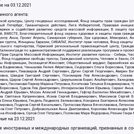
е на
03.12.2021
нного агента:
ой культуры, Центр гендерных исследований, Фонд защиты прав граждан Шта
 Петербург, Гуманитарное действие, Лига Избирателей, Правовая инициат
держки и содействия развитию средств массовой информации, В защиту п
ий, ВМЕСТЕ, Благотворительный фонд охраны здоровья и защиты прав граж
, центр Анна, Проект Апрель, Самарская губерния, Эра здоровья, Мемориал,
я группа, Женщины Евразии, СИБАЛЬТ, Институт прав человека, Фонд защиты 
льного партнерства, Пермский региональный правозащитный центр, Граждан
лининграде по административной поддержке реализации программ и проекто
 Прав Средств Массовой Информации, Институт развития прессы - Сибирь, Ча
, Фонд поддержки свободы прессы, Гражданский контроль, Человек и Закон, 
оды Информации, Экозащита!-Женсовет, Общественный вердикт, Евразийская а
 Вадимовна, Чанышева Лилия Айратовна, Сидорович Ольга Борисовна, Туровс
олаевич, Пивоваров Андрей Сергеевич, Дугин Сергей Георгиевич, Аверин В
вна, Шведов Григорий Сергеевич, Пономарев Лев Александрович, Созаев
евна, Щаров Сергей Алексадрович, Цирульников Борис Альбертович, Халидо
ович, Пислакова-Паркер Марина Петровна, Кочеткова Татьяна Владимировна, Ч
Борисовна, Гудков Лев Дмитриевич, Илларионова Юлия Юрьевна, Саранг Анна
Андрей Юрьевич, Мосин Алексей Геннадьевич, Гефтер Валентин Михайлович,
а Светлана Куприяновна, Исаев Сергей Владимирович, Максимов Сергей Вл
а Елена Юрьевна, Гендель Людмила Залмановна, Кокорина Екатерина Алексее
ровна, Подузов Сергей Васильевич, Протасова Ирина Вячеславовна, Литинск
ов Олег Петрович, Добровольская Анна Дмитриевна, Королева Александра Ев
яна Иосифовна, Орлов Олег Петрович, Полякова Мара Федоровна, Резник Генри
ные на
23.12.2021
ле иностранных и международных организаций, признанных в с