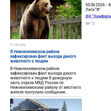
30.06.2026 - 
Лига "А"
ФК "Химфарм"
75
07.08.2026
В Нижнеилимском районе
зафиксирован факт выхода дикого
животного к людям
В Нижнеилимском районе
зафиксирован факт выхода дикого
животного к людям В дежурную
часть отдела МВД России по
Нижнеилимскому району от местного
жителя поступило сообщение...