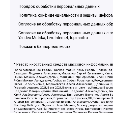
Порядок обработки персональных данных
Политика конфиденциальности и защиты инфор
Согласие на обработку персональных данных обр
Согласие на обработку персональных данных с
Yandex.Metrika, LiveInternet, top.mail.ru
Показать баннерные места
* Реестр иностранных средств массовой информации, 
Голос Америки, Idel.Реалии, Кавказ.Реалии, Крым.Реалии, Телеканал
Савицкая Людмила Алексеевна, Маркелов Сергей Евгеньевич, Камал
Гликин Максим Александрович, Маняхин Петр Борисович, Ярош Юлия П
Рубин Михаил Аркадьевич, Гройсман Софья Романовна, Рождественски
Олеся Валентиновна, Мароховская Алеся Алексеевна, Долинина И
Главный редактор 2021, Вега 2021, Важные иноагенты, Каткова Вер
Владимир Владимирович, Жилинский Владимир Александрович, Тихон
Юрий Альбертович, Грезев Александр Викторович, Важенков Артем В
Смирнов Сергей Сергеевич, Верзилов Петр Юрьевич, ЗП, Зона прав
Андрей Вячеславович, Симонов Евгений Алексеевич, Сурначева Елиз
Stichting Bellingcat, Якутия – Наше Мнение, Москоу диджитал мед
Владимирович, Как бы инагент, Кочетков Игорь Викторович, Иркут
Валерьевич , Гималова Регина Эмилевна, Хисамова Регина Фаритовн