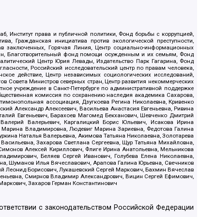
б, Институт права и публичной политики, Фонд борьбы с коррупцией,
ива, Гражданская инициатива против экологической преступности,
рав заключенных, Горячая Линия, Центр социально-информационных
дан, Благотворительный фонд помощи осужденным и их семьям, Фонд
 Аналитический Центр Юрия Левады, Издательство Парк Гагарина, Фонд
гласности, Российский исследовательский центр по правам человека,
ское действие, Центр независимых социологических исследований,
в Совета Министров северных стран, Центр развития некоммерческих
стное учреждение в Санкт-Петербурге по административной поддержке
Общественная комиссия по сохранению наследия академика Сахарова,
нтимонопольная ассоциация, Дзугкоева Регина Николаевна, Кривенко
кий Александр Алексеевич, Васильева Анастасия Евгеньевна, Ривина
италий Евгеньевич, Барахоев Магомед Бекханович, Шевченко Дмитрий
 Валерий Валерьевич, Каргалицкий Борис Юльевич, Исакова Ирина
ва Марина Владимировна, Людевиг Марина Зариевна, Федотова Галина
уркина Наталья Валерьевна, Акимова Татьяна Николаевна, Золотарева
 Васильевна, Захарова Светлана Сергеевна, Щур Татьяна Михайловна,
 Симонов Алексей Кириллович, Флиге Ирина Анатольевна, Мельникова
адимирович, Беляев Сергей Иванович, Голубева Елена Николаевна,
вна, Шуманов Илья Вячеславович, Арапова Галина Юрьевна, Свечников
ий Леонид Борисович, Лукашевский Сергей Маркович, Бахмин Вячеслав
геньевна, Смирнов Владимир Александрович, Вицин Сергей Ефимович,
 Маркович, Захаров Герман Константинович
оответствии с законодательством Российской Федерации