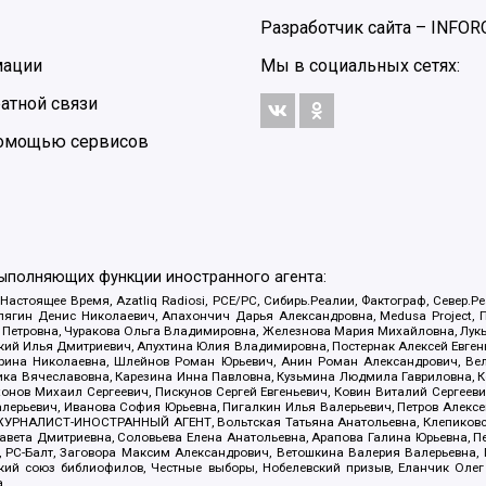
Разработчик сайта –
INFOR
мации
Мы в социальных сетях:
атной связи
 помощью сервисов
выполняющих функции иностранного агента:
 Настоящее Время, Azatliq Radiosi, PCE/PC, Сибирь.Реалии, Фактограф, Север
ягин Денис Николаевич, Апахончич Дарья Александровна, Medusa Project, П
етровна, Чуракова Ольга Владимировна, Железнова Мария Михайловна, Лукьян
й Илья Дмитриевич, Апухтина Юлия Владимировна, Постернак Алексей Евгеньев
рина Николаевна, Шлейнов Роман Юрьевич, Анин Роман Александрович, Вел
оника Вячеславовна, Карезина Инна Павловна, Кузьмина Людмила Гавриловна
ов Михаил Сергеевич, Пискунов Сергей Евгеньевич, Ковин Виталий Сергеевич
алерьевич, Иванова София Юрьевна, Пигалкин Илья Валерьевич, Петров Алексе
а, ЖУРНАЛИСТ-ИНОСТРАННЫЙ АГЕНТ, Вольтская Татьяна Анатольевна, Клепиков
авета Дмитриевна, Соловьева Елена Анатольевна, Арапова Галина Юрьевна, П
иа, РС-Балт, Заговора Максим Александрович, Ветошкина Валерия Валерьевна
ский союз библиофилов, Честные выборы, Нобелевский призыв, Еланчик Олег
а