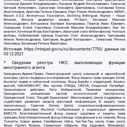
Сотников Даниил Владимирович, Захаров Андрей Вячеславович, Симонов
Евгений Алексеевич, Сурначева Елизавета Дмитриевна, Соловьева Елена
Анатольевна, Арапова Галина Юрьевна, Перл Роман Александрович, МЕМО,
Mason G.E.S. Anonymous Foundation, Stichting Bellingcat, Якутия – Наше
Мнение, Москоу диджитал медиа, РС-Балт, Заговора Максим
Александрович, Ветошкина Валерия Валерьевна, Павлов Иван Юрьевич,
Скворцова Елена Сергеевна, Оленичев Максим Владимирович, Как бы
инагент, Кочетков Игорь Викторович, Иркутский союз библиофилов, Честные
выборы, Нобелевский призыв, Еланчик Олег Александрович, Григорьева
Алина Александровна, Григорьев Андрей Валерьевич , Гималова Регина
Эмилевна, Хисамова Регина Фаритовна
Источник:
https://minjust.gov.ru/ru/documents/7755/
данные на
03.12.2021
* Сведения реестра НКО, выполняющих функции
иностранного агента:
Гражданин.Армия.Право, Нижегородский центр немецкой и европейской
культуры, Центр гендерных исследований, Фонд защиты прав граждан Штаб,
Институт права и публичной политики, Фонд борьбы с коррупцией, Альянс
врачей, НАСИЛИЮ.НЕТ, Мы против СПИДа, СВЕЧА, Открытый Петербург,
Гуманитарное действие, Лига Избирателей, Правовая инициатива,
Гражданская инициатива против экологической преступности,
Гражданский Союз, "Хасдей Ерушалаим" (Милосердие), Центр поддержки и
содействия развитию средств массовой информации, В защиту прав
заключенных, Горячая Линия, Центр социально-информационных
инициатив Действие, Институт глобализации и социальных движений,
ВМЕСТЕ, Благотворительный фонд охраны здоровья и защиты прав
граждан, Благотворительный фонд помощи осужденным и их семьям, Фонд
Тольятти, Новое время, Серебряная тайга, Так-Так-Так, центр Сова, центр
Анна, Проект Апрель, Самарская губерния, Эра здоровья, Мемориал,