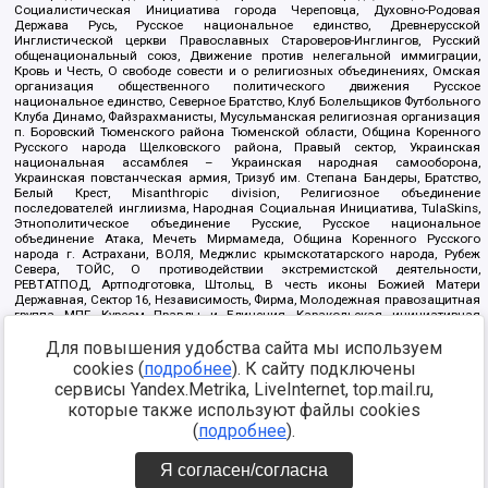
Социалистическая Инициатива города Череповца, Духовно-Родовая
Держава Русь, Русское национальное единство, Древнерусской
Инглистической церкви Православных Староверов-Инглингов, Русский
общенациональный союз, Движение против нелегальной иммиграции,
Кровь и Честь, О свободе совести и о религиозных объединениях, Омская
организация общественного политического движения Русское
национальное единство, Северное Братство, Клуб Болельщиков Футбольного
Клуба Динамо, Файзрахманисты, Мусульманская религиозная организация
п. Боровский Тюменского района Тюменской области, Община Коренного
Русского народа Щелковского района, Правый сектор, Украинская
национальная ассамблея – Украинская народная самооборона,
Украинская повстанческая армия, Тризуб им. Степана Бандеры, Братство,
Белый Крест, Misanthropic division, Религиозное объединение
последователей инглиизма, Народная Социальная Инициатива, TulaSkins,
Этнополитическое объединение Русские, Русское национальное
объединение Атака, Мечеть Мирмамеда, Община Коренного Русского
народа г. Астрахани, ВОЛЯ, Меджлис крымскотатарского народа, Рубеж
Севера, ТОЙС, О противодействии экстремистской деятельности,
РЕВТАТПОД, Артподготовка, Штольц, В честь иконы Божией Матери
Державная, Сектор 16, Независимость, Фирма, Молодежная правозащитная
группа МПГ, Курсом Правды и Единения, Каракольская инициативная
группа, Автоград Крю, Союз Славянских Сил Руси, Алля-Аят,
Благотворительный пансионат Ак Умут, Русская республика Русь,
Для повышения удобства сайта мы используем
Арестантское уголовное единство, Башкорт, Нация и свобода, W.H.С., Фалунь
cookies (
подробнее
). К сайту подключены
Дафа, Иртыш Ultras, Русский Патриотический клуб-Новокузнецк/РПК,
сервисы Yandex.Metrika, LiveInternet, top.mail.ru,
Сибирский державный союз, Фонд борьбы с коррупцией, Фонд защиты прав
граждан, Штабы Навального, Совет граждан СССР Прикубанского округа г.
которые также используют файлы cookies
Краснодара
(
подробнее
).
Источник:
https://minjust.gov.ru/ru/documents/7822/
данные на
08.12.2021
Я согласен/согласна