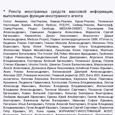
* Реестр иностранных средств массовой информации,
выполняющих функции иностранного агента:
Голос Америки, Idel.Реалии, Кавказ.Реалии, Крым.Реалии, Телеканал
Настоящее Время, Azatliq Radiosi, PCE/PC, Сибирь.Реалии, Фактограф,
Север.Реалии, Радио Свобода, MEDIUM-ORIENT, Пономарев Лев
Александрович, Савицкая Людмила Алексеевна, Маркелов Сергей
Евгеньевич, Камалягин Денис Николаевич, Апахончич Дарья
Александровна, Medusa Project, Первое антикоррупционное СМИ, VTimes.io,
Баданин Роман Сергеевич, Гликин Максим Александрович, Маняхин Петр
Борисович, Ярош Юлия Петровна, Чуракова Ольга Владимировна,
Железнова Мария Михайловна, Лукьянова Юлия Сергеевна, Маетная
Елизавета Витальевна, The Insider SIA, Рубин Михаил Аркадьевич, Гройсман
Софья Романовна, Рождественский Илья Дмитриевич, Апухтина Юлия
Владимировна, Постернак Алексей Евгеньевич, Телеканал Дождь, Петров
Степан Юрьевич, Istories fonds, Шмагун Олеся Валентиновна, Мароховская
Алеся Алексеевна, Долинина Ирина Николаевна, Шлейнов Роман Юрьевич,
Анин Роман Александрович, Великовский Дмитрий Александрович,
Альтаир 2021, Ромашки монолит, Главный редактор 2021, Вега 2021, Важные
иноагенты, Каткова Вероника Вячеславовна, Карезина Инна Павловна,
Кузьмина Людмила Гавриловна, Костылева Полина Владимировна, Лютов
Александр Иванович, Жилкин Владимир Владимирович, Жилинский
Владимир Александрович, Тихонов Михаил Сергеевич, Пискунов Сергей
Евгеньевич, Ковин Виталий Сергеевич, Кильтау Екатерина Викторовна,
Любарев Аркадий Ефимович, Гурман Юрий Альбертович, Грезев Александр
Викторович, Важенков Артем Валерьевич, Иванова София Юрьевна,
Пигалкин Илья Валерьевич, Петров Алексей Викторович, Егоров Владимир
Владимирович, Гусев Андрей Юрьевич, Смирнов Сергей Сергеевич, Верзилов
Петр Юрьевич, ЗП, Зона права, ЖУРНАЛИСТ-ИНОСТРАННЫЙ АГЕНТ,
Вольтская Татьяна Анатольевна, Клепиковская Екатерина Дмитриевна,