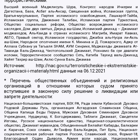
террористическими:
Высший военный Маджлисуль Шура, Конгресс народов Ичкерии и
Дагестана, База, Асбат аль-Ансар, Священная война, Исламская группа,
Братья-мусульмане, Партия исламского освобождения, Лашкар-И-Тайба,
Исламская группа, Движение Талибан, Исламская партия Туркестана,
Общество социальных реформ, Общество возрождения исламского
наследия, Дом двух святых, Джунд аш-Шам, Исламский джихад – Джамаат
моджахедов, Аль-Каида в странах исламского Магриба, Имарат Кавказ,
АБТО, Правый сектор, Исламское государство, Джабха аль-Нусра ли-Ахль
аш-Шам, Народное ополчение имени К. Минина и Д. Пожарского, Аджр от
Аллаха Субхану уа Тагьаля SHAM, АУМ Синрике, Муджахеды джамаата Ат-
Тавхида Валь-Джихад, Чистопольский Джамаат, Рохнамо ба суи давлати
исломи, Террористическое сообщество Сеть, Катиба Таухид валь-Джихад,
Хайят Тахрир аш-Шам, Ахлю Сунна Валь Джамаа
Источник:
http://nac.gov.ru/terroristicheskie-i-ekstremistskie-
organizacii-i-materialy.html
данные на
06.12.2021
* Перечень общественных объединений и религиозных
организаций в отношении которых судом принято
вступившее в законную силу решение о ликвидации или
запрете деятельности:
Национал-большевистская партия, ВЕК РА, Рада земли Кубанской Духовно
Родовой Державы Русь, организация Асгардская Славянская Община,
Община Капища Веды Перуна, Мужская Духовная Семинария Духовное
Учреждение, Нурджулар, К Богодержавию, Таблиги Джамаат, Свидетели
Иеговы, Русское национальное единство, Национал-социалистическое
общество, Джамаат мувахидов, Объединенный Вилайат Кабарды, Балкарии
и Карачая, Союз славян, Ат-Такфир Валь-Хиджра, Пит Буль, Национал-
социалистическая рабочая партия России, Славянский союз, Формат-18,
Благородный Орден Дьявола, Армия воли народа, Национальная