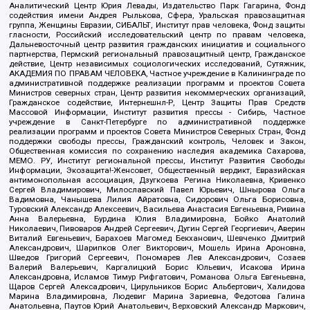
Аналитический Центр Юрия Левады, Издательство Парк Гагарина, Фонд
содействия имени Андрея Рылькова, Сфера, Уральская правозащитная
группа, Женщины Евразии, СИБАЛЬТ, Институт прав человека, Фонд защиты
гласности, Российский исследовательский центр по правам человека,
Дальневосточный центр развития гражданских инициатив и социального
партнерства, Пермский региональный правозащитный центр, Гражданское
действие, Центр независимых социологических исследований, Сутяжник,
АКАДЕМИЯ ПО ПРАВАМ ЧЕЛОВЕКА, Частное учреждение в Калининграде по
административной поддержке реализации программ и проектов Совета
Министров северных стран, Центр развития некоммерческих организаций,
Гражданское содействие, Интернешнл-Р, Центр Защиты Прав Средств
Массовой Информации, Институт развития прессы - Сибирь, Частное
учреждение в Санкт-Петербурге по административной поддержке
реализации программ и проектов Совета Министров Северных Стран, Фонд
поддержки свободы прессы, Гражданский контроль, Человек и Закон,
Общественная комиссия по сохранению наследия академика Сахарова,
МЕМО. РУ, Институт региональной прессы, Институт Развития Свободы
Информации, Экозащита!-Женсовет, Общественный вердикт, Евразийская
антимонопольная ассоциация, Дзугкоева Регина Николаевна, Кривенко
Сергей Владимирович, Милославский Павел Юрьевич, Шнырова Ольга
Вадимовна, Чанышева Лилия Айратовна, Сидорович Ольга Борисовна,
Туровский Александр Алексеевич, Васильева Анастасия Евгеньевна, Ривина
Анна Валерьевна, Бурдина Юлия Владимировна, Бойко Анатолий
Николаевич, Пивоваров Андрей Сергеевич, Дугин Сергей Георгиевич, Аверин
Виталий Евгеньевич, Барахоев Магомед Бекханович, Шевченко Дмитрий
Александрович, Шарипков Олег Викторович, Мошель Ирина Ароновна,
Шведов Григорий Сергеевич, Пономарев Лев Александрович, Созаев
Валерий Валерьевич, Каргалицкий Борис Юльевич, Исакова Ирина
Александровна, Исламов Тимур Рифгатович, Романова Ольга Евгеньевна,
Щаров Сергей Алексадрович, Цирульников Борис Альбертович, Халидова
Марина Владимировна, Людевиг Марина Зариевна, Федотова Галина
Анатольевна, Паутов Юрий Анатольевич, Верховский Александр Маркович,