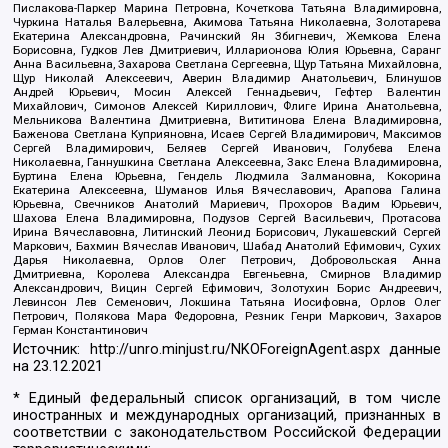
Пислакова-Паркер Марина Петровна, Кочеткова Татьяна Владимировна,
Чуркина Наталья Валерьевна, Акимова Татьяна Николаевна, Золотарева
Екатерина Александровна, Рачинский Ян Збигневич, Жемкова Елена
Борисовна, Гудков Лев Дмитриевич, Илларионова Юлия Юрьевна, Саранг
Анна Васильевна, Захарова Светлана Сергеевна, Щур Татьяна Михайловна,
Щур Николай Алексеевич, Аверин Владимир Анатольевич, Блинушов
Андрей Юрьевич, Мосин Алексей Геннадьевич, Гефтер Валентин
Михайлович, Симонов Алексей Кириллович, Флиге Ирина Анатольевна,
Мельникова Валентина Дмитриевна, Вититинова Елена Владимировна,
Баженова Светлана Куприяновна, Исаев Сергей Владимирович, Максимов
Сергей Владимирович, Беляев Сергей Иванович, Голубева Елена
Николаевна, Ганнушкина Светлана Алексеевна, Закс Елена Владимировна,
Буртина Елена Юрьевна, Гендель Людмила Залмановна, Кокорина
Екатерина Алексеевна, Шуманов Илья Вячеславович, Арапова Галина
Юрьевна, Свечников Анатолий Мариевич, Прохоров Вадим Юрьевич,
Шахова Елена Владимировна, Подузов Сергей Васильевич, Протасова
Ирина Вячеславовна, Литинский Леонид Борисович, Лукашевский Сергей
Маркович, Бахмин Вячеслав Иванович, Шабад Анатолий Ефимович, Сухих
Дарья Николаевна, Орлов Олег Петрович, Добровольская Анна
Дмитриевна, Королева Александра Евгеньевна, Смирнов Владимир
Александрович, Вицин Сергей Ефимович, Золотухин Борис Андреевич,
Левинсон Лев Семенович, Локшина Татьяна Иосифовна, Орлов Олег
Петрович, Полякова Мара Федоровна, Резник Генри Маркович, Захаров
Герман Константинович
Источник:
http://unro.minjust.ru/NKOForeignAgent.aspx
данные
на
23.12.2021
* Единый федеральный список организаций, в том числе
иностранных и международных организаций, признанных в
соответствии с законодательством Российской Федерации